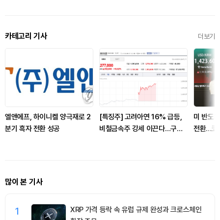
카테고리 기사
더보기
엘앤에프, 하이니켈 양극재로 2
[특징주] 고려아연 16% 급등,
미 반도체
분기 흑자 전환 성공
비철금속주 강세 이끈다…구리
전환...
값 상승 기대 부각
많이 본 기사
1
XRP 가격 등락 속 유럽 규제 완성과 크로스체인