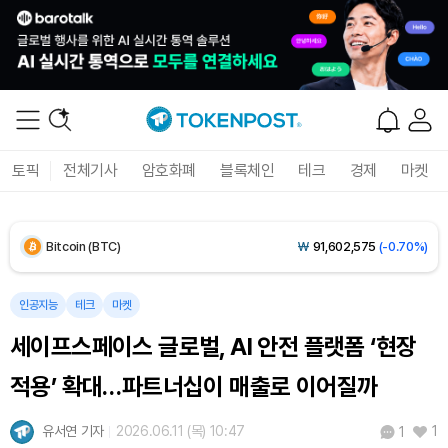
Solana (SOL)
₩
103,584
(-2.16%)
TRON (TRX)
₩
464.8
(-0.29%)
Hyperliquid (HYPE)
₩
79,832
(-2.08%)
토픽
전체기사
암호화폐
블록체인
테크
경제
마켓
Dogecoin (DOGE)
₩
97.76
(-2.15%)
Bitcoin (BTC)
₩
91,602,575
(-0.70%)
인공지능
테크
마켓
세이프스페이스 글로벌, AI 안전 플랫폼 ‘현장
적용’ 확대…파트너십이 매출로 이어질까
유서연 기자
2026.06.11 (목) 10:47
1
1