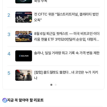
확장 주목
2
전 CFTC 위원 “월스트리트저널, 클래리티 법안
오독”
3
8월 6일 퇴근길 팟캐스트 — 미국 비트코인·이더
리움 현물 ETF 3억520만달러 순유입, 대형자산
쏠림 강화
4
솔라나, 일일 거래량 최고 기록 속 가격 변동 제한
5
[칼럼] 콜드월렛도 뚫렸다…내 코인은 누가 지키
나
지금 꼭 알아야 할 리포트