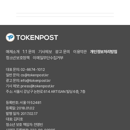
매체소개
1:1 문의
기사제보
광고 문의
이용약관
개인정보처리방침
청소년보호정책
이메일무단수집거부
대표 문의: 02-6674-1012
일반 문의:
cs@tokenpost.kr
광고 문의:
info@tokenpost.kr
기사 제보:
press@tokenpost.kr
주소: 서울시 강남구 논현로 614 ARTISAN 빌딩 6층, 7층
등록번호: 서울 아 52481
등록일: 2018.01.02
발행 일자: 2017.02.17
대표: 김지호
청소년 보호 책임자: 전영빈