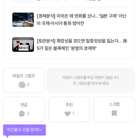
[경제분석] 미국은 왜 엔화를 샀나…‘일본 구제’ 아닌
미 국채·아시아 통화 방어전
[토큰분석] 확장성을 얻으면 탈중앙성을 잃는다… BI
S가 짚은 블록체인 ‘분열의 경제학’
데일리 스탬프
데일리 스탬프를 찍은 회원이 없습니다.
첫 스탬프를 찍어 보세요!
0
스크랩
댓글
추천
3
1
퀴즈풀고 선물 받자!