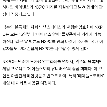
하나인 바이낸스가 NXPC 거래를 지원한다고 밝혀 업계의 관
심이 집중되고 있다.
넥슨의 블록체인 자회사 넥스페이스가 발행한 암호화폐 NXP
C는 오는 15일부터 '바이낸스 알파' 플랫폼에서 거래가 가능
해진다. 같은 날 빗썸도 NXPC를 원화 마켓에 추가해, 국내 이
용자들도 보다 손쉽게 NXPC를 사고팔 수 있게 된다.
NXPC는 단순한 투자용 암호화폐를 넘어서, 넥슨의 블록체인
게임 프로젝트 '메이플스토리 유니버스'의 중심 화폐다. 이 코
인은 아발란체 메인넷을 기반으로 하며, 특히 '메이플스토리N'
게임 내 재화로 사용될 예정이다.