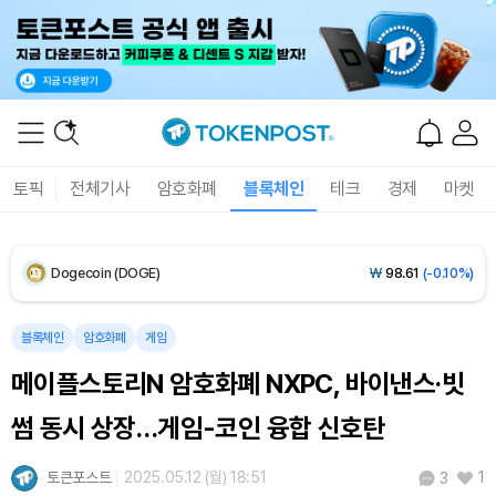
XRP (XRP)
₩
1,461
(+0.19%)
Solana (SOL)
₩
107,043
(+1.84%)
TRON (TRX)
₩
464.1
(+0.69%)
토픽
전체기사
암호화폐
블록체인
테크
경제
마켓
Hyperliquid (HYPE)
₩
77,181
(+1.08%)
Dogecoin (DOGE)
₩
98.61
(-0.10%)
Bitcoin (BTC)
₩
91,168,755
(-0.31%)
블록체인
암호화폐
게임
메이플스토리N 암호화폐 NXPC, 바이낸스·빗
썸 동시 상장…게임-코인 융합 신호탄
토큰포스트
2025.05.12 (월) 18:51
1
3