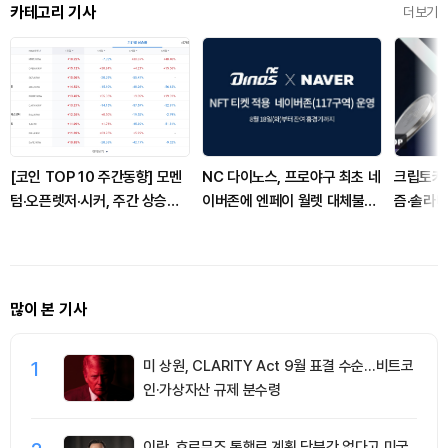
카테고리 기사
더보기
[코인 TOP 10 주간동향] 모멘
NC 다이노스, 프로야구 최초 네
크립토카드
텀·오픈렛저·시커, 주간 상승률
이버존에 엔페이 월렛 대체불가
즘·솔라나
상위…매수 체결강도는
토큰 티켓 적용
CC·BCH·JUP 500% ‘쏠림’
많이 본 기사
1
미 상원, CLARITY Act 9월 표결 수순…비트코
인·가상자산 규제 분수령
이란, 호르무즈 통행료 계획 당분간 없다고 미국