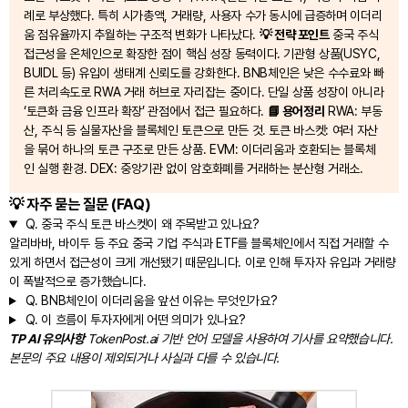
례로 부상했다. 특히 시가총액, 거래량, 사용자 수가 동시에 급증하며 이더리
움 점유율까지 추월하는 구조적 변화가 나타났다.
💡 전략 포인트
중국 주식
접근성을 온체인으로 확장한 점이 핵심 성장 동력이다. 기관형 상품(USYC,
BUIDL 등) 유입이 생태계 신뢰도를 강화한다. BNB체인은 낮은 수수료와 빠
른 처리속도로 RWA 거래 허브로 자리잡는 중이다. 단일 상품 성장이 아니라
‘토큰화 금융 인프라 확장’ 관점에서 접근 필요하다.
📘 용어정리
RWA: 부동
산, 주식 등 실물자산을 블록체인 토큰으로 만든 것. 토큰 바스켓: 여러 자산
을 묶어 하나의 토큰 구조로 만든 상품. EVM: 이더리움과 호환되는 블록체
인 실행 환경. DEX: 중앙기관 없이 암호화폐를 거래하는 분산형 거래소.
💡 자주 묻는 질문 (FAQ)
Q.
중국 주식 토큰 바스켓이 왜 주목받고 있나요?
알리바바, 바이두 등 주요 중국 기업 주식과 ETF를 블록체인에서 직접 거래할 수
있게 하면서 접근성이 크게 개선됐기 때문입니다. 이로 인해 투자자 유입과 거래량
이 폭발적으로 증가했습니다.
Q.
BNB체인이 이더리움을 앞선 이유는 무엇인가요?
Q.
이 흐름이 투자자에게 어떤 의미가 있나요?
TP AI 유의사항
TokenPost.ai 기반 언어 모델을 사용하여 기사를 요약했습니다.
본문의 주요 내용이 제외되거나 사실과 다를 수 있습니다.