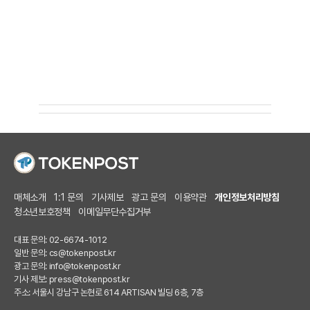
매체소개
1:1 문의
기사제보
광고 문의
이용약관
개인정보처리방침
청소년보호정책
이메일무단수집거부
대표 문의: 02-6674-1012
일반 문의:
cs@tokenpost.kr
광고 문의:
info@tokenpost.kr
기사 제보:
press@tokenpost.kr
주소: 서울시 강남구 논현로 614 ARTISAN 빌딩 6층, 7층