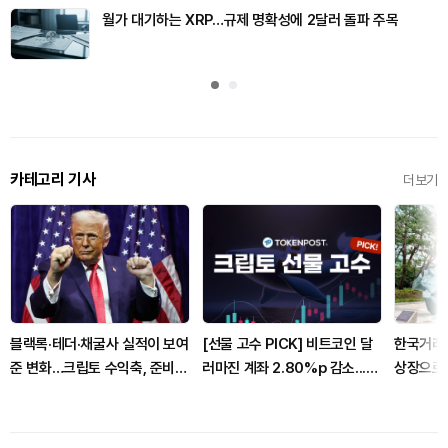
월가 대기하는 XRP…규제 명확성에 2달러 돌파 주목
카테고리 기사
더보기
블랙록·테더·채굴사 실적이 보여
[선물 고수 PICK] 비트코인 달
한국거래소
준 변화…크립토 수익축, 준비금
러마진 계좌 2.80%p 감소...코
상장으로
과 이자로 이동
인마진 포지션 2.05%p 축소