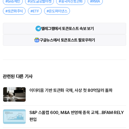
#bnb체인
#온도글로벌마켓
#중국자산토큰화
#RWA
#토큰화주식
#ETF
#온도파이낸스
텔레그램에서 토큰포스트 속보 보기
구글뉴스에서 토큰포스트 팔로우하기
관련된 다른 기사
이더리움 기반 토큰화 국채, 사상 첫 80억달러 돌파
S&P 스몰캡 600, M&A 반영해 종목 교체…BFAM·RELY
편입