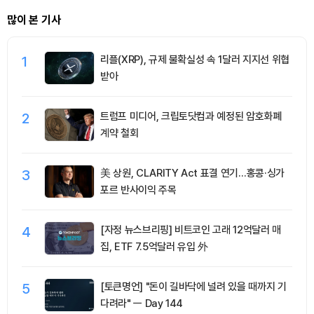
많이 본 기사
1
리플(XRP), 규제 불확실성 속 1달러 지지선 위협
받아
2
트럼프 미디어, 크립토닷컴과 예정된 암호화폐
계약 철회
3
美 상원, CLARITY Act 표결 연기…홍콩·싱가
포르 반사이익 주목
4
[자정 뉴스브리핑] 비트코인 고래 12억달러 매
집, ETF 7.5억달러 유입 外
5
[토큰명언] "돈이 길바닥에 널려 있을 때까지 기
다려라" ㅡ Day 144