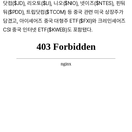
닷컴($JD), 리오토($LI), 니오($NIO), 넷이즈($NTES), 핀둬
둬($PDD), 트립닷컴($TCOM) 등 중국 관련 미국 상장주가
담겼고, 아이셰어즈 중국 대형주 ETF($FXI)와 크레인셰어즈
CSI 중국 인터넷 ETF($KWEB)도 포함됐다.