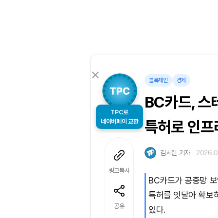
블록체인
경제
BC카드, 
TPC로
네이버페이 교환
특허로 인프
김서린 기자
2026.0
링크복사
BC카드가 공중망 보
특허를 잇달아 확보
공유
있다.