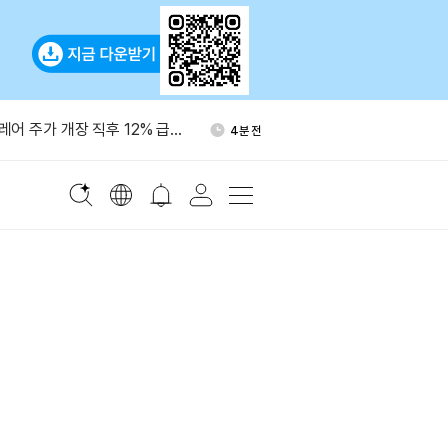
그널 전화번호 없는 가입 추진
1시간 전
어 주가 개장 직후 12% 급
4분 전
최고가
장, AI 관련주 강세…아틀라시
10분 전
%↑
동창업자, 이더리움 EIP-
31분 전
iMax H3, 훈위안Video 1.5
56분 전
오픈소스 비디오 모델”
그널 전화번호 없는 가입 추진
1시간 전
어 주가 개장 직후 12% 급
4분 전
최고가