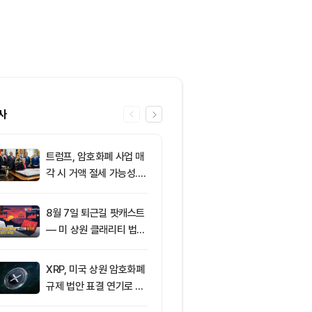
사
트럼프, 암호화폐 사업 매
6
클래리티 법안,
각 시 거액 절세 가능성...
앞두고 분기점
클래리티 법안 윤리 조항
불투명
주목
8월 7일 퇴근길 팟캐스트
7
[특징주] 금호
— 미 상원 클래리티 법안
락장서 외국인
표결 추진…비트코인 ET
속…장중 매수 
F 3일 연속 유입
포착
XRP, 미국 상원 암호화폐
8
친암호화폐 진영
규제 법안 표결 연기로 급
당 경선서 뜻밖
락
래리티 법안 변