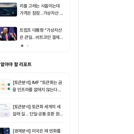
리플 고래는 사들이는데
9
미국 CLARIT
가격은 잠잠…가상자산 바
결 9월로 연
닥 신호 주목
지 1,638 BT
트럼프 대통령 “가상자산
10
[오후 뉴스브리
은 큰일…비트코인 결제
인 고래, 12억
늘어”
BTC 매입 및 
소식 外
 알아야 할 리포트
[토큰분석] IMF “토큰화는 금
융 인프라를 없애지 않는다…
‘하이브리드 FMI’로 재편할
뿐”
[토큰분석] 토큰화 세계의 세
갈래 길… 단일·공통·호환 원장
이 가르는 ‘원자적 결제’의 운
명
[경제분석] 미국은 왜 엔화를