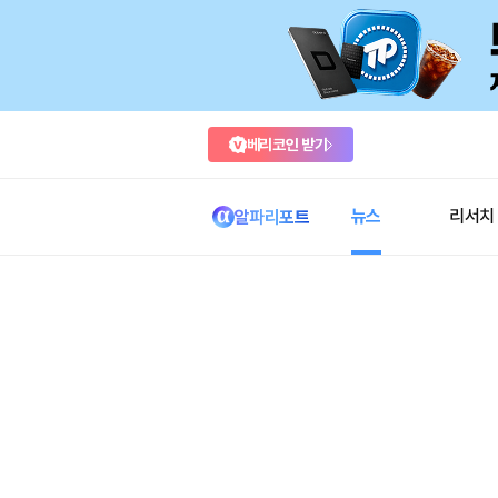
베리코인 받기
뉴스
리서치
알파리포트