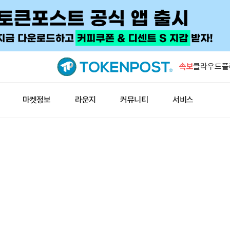
비탈릭 “시
환영”
속보
클라우드플레
등…사상 
미 증시 개
마켓정보
라운지
커뮤니티
서비스
안 32.55
샤프링크 공
8361 반대
비탈릭 “Min
넘어선 첫 
비탈릭 “시
환영”
클라우드플레
등…사상 