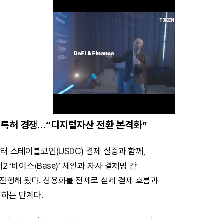
특허 경쟁…“디지털자산 전환 본격화”
M
달러 스테이블코인(USDC) 결제 실증과 함께,
u
2 ‘베이스(Base)’ 체인과 자사 결제망 간
t
진행해 왔다. 상용화를 전제로 실제 결제 흐름과
e
검하는 단계다.