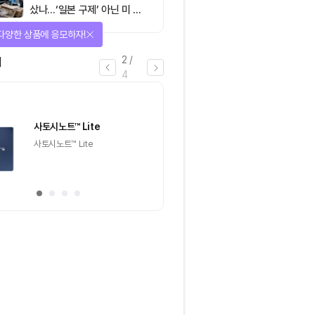
샀나…‘일본 구제’ 아닌 미 국
채·아시아 통화 방어전
아지는 에어드랍 이벤트!
3
/
4
마감
이더리움(ETH)
일반
마감
[Episode 12] IXO™2024
[Episode 11] 
참여하고, 2억원 상당 에어드랍
(CoinEasy) 에
받자!
추첨을 통해 100명에게 커피
추첨을 통해 50명에게
기프티콘 에어드랍
USDT 지급