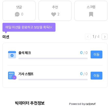
스크랩
댓글
추천
0
2
매일 미션을 완료하고 보상을 획득!
1
/
4
미션
0
출석 체크
/ 0
이동
0
기사 스탬프
/ 0
이동
빅데이터 추천정보