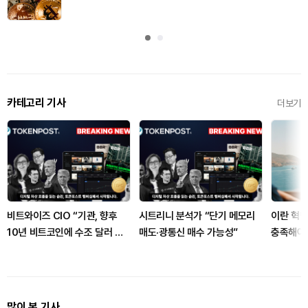
카테고리 기사
더보기
비트와이즈 CIO “기관, 향후
시트리니 분석가 “단기 메모리
이란 혁명
10년 비트코인에 수조 달러 투
매도·광통신 매수 가능성”
충족해야
입 가능”
많이 본 기사