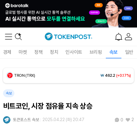
BNB (BNB)
₩
857,886
(+2.87%)
USDC (USDC)
₩
1,408
(0.00%)
XRP (XRP)
₩
1,469
(+1.06%)
경제
마켓
정책
정치
인사이트
브리핑
속보
일반
Solana (SOL)
₩
107,014
(+2.59%)
TRON (TRX)
₩
462.2
(+0.17%)
Hyperliquid (HYPE)
₩
76,787
(-2.76%)
속보
비트코인, 시장 점유율 지속 상승
Dogecoin (DOGE)
₩
99.99
(+1.40%)
토큰포스트 속보
2025.04.22 (화) 20:47
2
0
Bitcoin (BTC)
₩
91,697,667
(-0.08%)