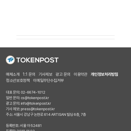
매체소개
1:1 문의
기사제보
광고 문의
이용약관
개인정보처리방침
청소년보호정책
이메일무단수집거부
대표 문의: 02-6674-1012
일반 문의:
cs@tokenpost.kr
광고 문의:
info@tokenpost.kr
기사 제보:
press@tokenpost.kr
주소: 서울시 강남구 논현로 614 ARTISAN 빌딩 6층, 7층
등록번호: 서울 아 52481