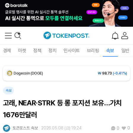
XRP (XRP)
₩
1,458
(-0.28%)
Solana (SOL)
₩
107,654
(+1.27%)
TRON (TRX)
₩
464.1
(+0.28%)
경제
마켓
정책
정치
인사이트
브리핑
속보
일반
Hyperliquid (HYPE)
₩
76,395
(-0.36%)
Dogecoin (DOGE)
₩
98.73
(-0.41%)
Bitcoin (BTC)
₩
91,356,386
(-0.15%)
속보
고래, NEAR·STRK 등 롱 포지션 보유…가치
1676만달러
토큰포스트 속보
2026.05.08 (금) 19:24
0
0