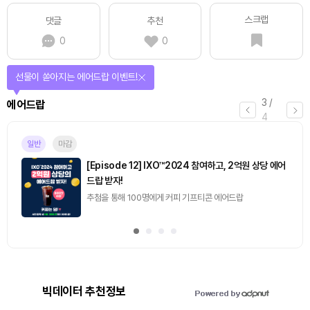
스크랩
댓글
추천
0
0
선물이 쏟아지는 에어드랍 이벤트!
3
/
에어드랍
4
일반
마감
[Episode 12] IXO™2024 참여하고, 2억원 상당 에어
드랍 받자!
추첨을 통해 100명에게 커피 기프티콘 에어드랍
빅데이터 추천정보