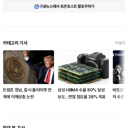
구글뉴스에서 토큰포스트 팔로우하기
카테고리 기사
더보기
트럼프 장남, 칼시·폴리마켓 연
삼성 HBM4 수율 80% 달성
비트코인 R
계에 이해상충 논란
보도…연말 점유율 38% 목표
저 수준 
많이 본 기사