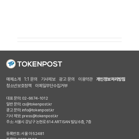
매체소개
1:1 문의
기사제보
광고 문의
이용약관
개인정보처리방침
청소년보호정책
이메일무단수집거부
대표 문의: 02-6674-1012
일반 문의:
cs@tokenpost.kr
광고 문의:
info@tokenpost.kr
기사 제보:
press@tokenpost.kr
주소: 서울시 강남구 논현로 614 ARTISAN 빌딩 6층, 7층
등록번호: 서울 아 52481