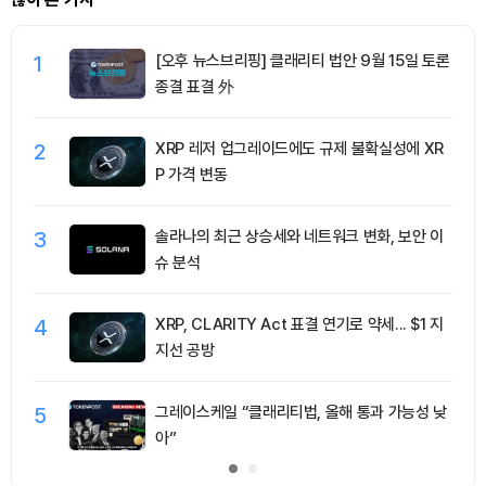
1
[오후 뉴스브리핑] 클래리티 법안 9월 15일 토론
종결 표결 外
2
XRP 레저 업그레이드에도 규제 불확실성에 XR
P 가격 변동
3
솔라나의 최근 상승세와 네트워크 변화, 보안 이
슈 분석
4
XRP, CLARITY Act 표결 연기로 약세... $1 지
지선 공방
5
그레이스케일 “클래리티법, 올해 통과 가능성 낮
아”