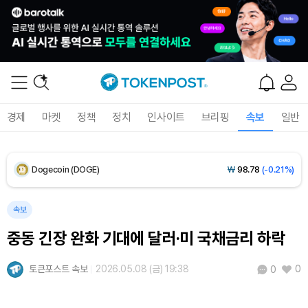
XRP (XRP)
₩
1,465
(+0.54%)
Solana (SOL)
₩
107,494
(+2.22%)
TRON (TRX)
₩
464.1
(+0.74%)
경제
마켓
정책
정치
인사이트
브리핑
속보
일반
Hyperliquid (HYPE)
₩
77,092
(+0.73%)
Dogecoin (DOGE)
₩
98.78
(-0.21%)
Bitcoin (BTC)
₩
91,236,845
(-0.25%)
속보
중동 긴장 완화 기대에 달러·미 국채금리 하락
토큰포스트 속보
2026.05.08 (금) 19:38
0
0