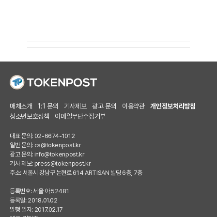
매체소개
1:1 문의
기사제보
광고 문의
이용약관
개인정보처리방침
청소년보호정책
이메일무단수집거부
대표 문의: 02-6674-1012
일반 문의:
cs@tokenpost.kr
광고 문의:
info@tokenpost.kr
기사 제보:
press@tokenpost.kr
주소: 서울시 강남구 논현로 614 ARTISAN 빌딩 6층, 7층
등록번호: 서울 아 52481
등록일: 2018.01.02
발행 일자: 2017.02.17