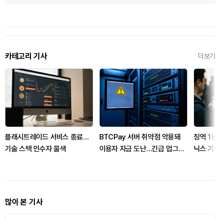
카테고리 기사
더보기
플래시트레이드 서비스 종료…
BTCPay 서버 취약점 악용돼
징역 1년
기술 스택 인수자 물색
이용자 자금 도난…긴급 업그레
닉스 기술
이드 권고
많이 본 기사