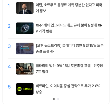
1
이란, 호르무즈 통행료 계획 당분간 없다고 미국
에 통보
2
XRP 레저 업그레이드에도 규제 불확실성에 XR
P 가격 변동
3
[오후 뉴스브리핑] 클래리티 법안 9월 15일 토론
종결 표결 外
4
클래리티 법안 9월 15일 토론종결 표결…민주당
7표 필요
5
비트마인, 이더리움 중심 전략으로 주가 2.8%
상승