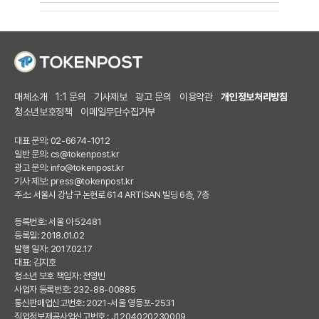
매체소개
1:1 문의
기사제보
광고 문의
이용약관
개인정보처리방침
청소년보호정책
이메일무단수집거부
대표 문의: 02-6674-1012
일반 문의:
cs@tokenpost.kr
광고 문의:
info@tokenpost.kr
기사 제보:
press@tokenpost.kr
주소: 서울시 강남구 논현로 614 ARTISAN 빌딩 6층, 7층
등록번호: 서울 아 52481
등록일: 2018.01.02
발행 일자: 2017.02.17
대표: 김지호
청소년 보호 책임자: 전영빈
사업자 등록번호: 232-88-00885
통신판매업신고번호: 2021-서울 영등포-2531
직업정보제공사업신고번호 : J1204020230009