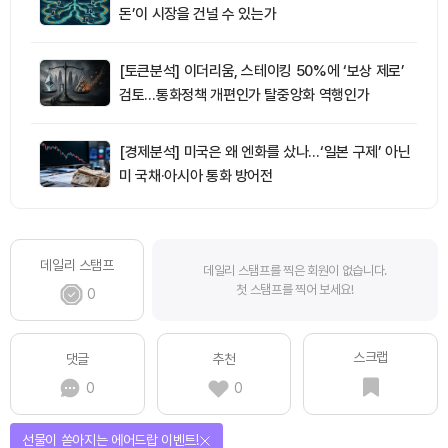
돈’이 시장을 건널 수 있는가
[토큰분석] 이더리움, 스테이킹 50%에 ‘보상 제로’
검토…통화정책 개편인가 탈중앙화 역행인가
[경제분석] 미국은 왜 엔화를 샀나…‘일본 구제’ 아닌
미 국채·아시아 통화 방어전
데일리 스탬프
데일리 스탬프를 찍은 회원이 없습니다.
첫 스탬프를 찍어 보세요!
0
스크랩
댓글
추천
0
0
선물이 쏟아지는 에어드랍 이벤트!