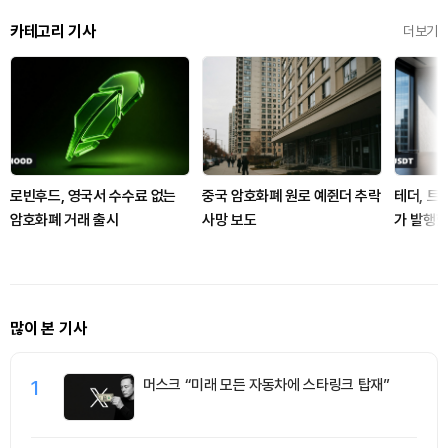
카테고리 기사
더보기
로빈후드, 영국서 수수료 없는
중국 암호화폐 원로 예쥔더 추락
테더, 트
암호화폐 거래 출시
사망 보도
가 발행
많이 본 기사
1
머스크 “미래 모든 자동차에 스타링크 탑재”