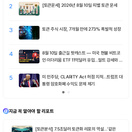
2
[토큰운세] 2026년 8월 10일 띠별 토큰 운세
3
토큰 주식 시장, 7개월 만에 273% 폭발적 성장
4
8월 10일 출근길 팟캐스트 — 미국 현물 비트코
인·이더리움 ETF 11억달러 유입…알트 강세와 숏
청산 동반
5
미 민주당, CLARITY Act 허점 지적…트럼프 대
통령 암호화폐 수익도 문제 제기
지금 꼭 알아야 할 리포트
[토큰분석] 7.5조달러 토큰화 레포의 역설…‘같은