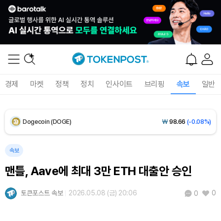
XRP (XRP)
₩
1,456
(+0.04%)
Solana (SOL)
₩
108,376
(+0.87%)
TRON (TRX)
₩
465.5
(+0.27%)
경제
마켓
정책
정치
인사이트
브리핑
속보
일반
Hyperliquid (HYPE)
₩
77,081
(+0.26%)
Dogecoin (DOGE)
₩
98.66
(-0.08%)
Bitcoin (BTC)
₩
91,903,243
(+0.66%)
속보
맨틀, Aave에 최대 3만 ETH 대출안 승인
토큰포스트 속보
2026.05.08 (금) 20:06
0
0