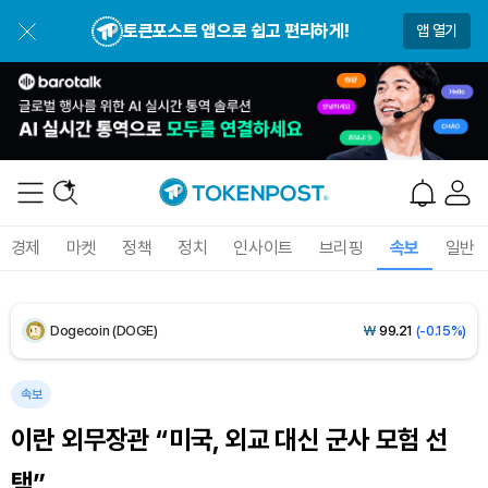
BNB (BNB)
₩
846,143
(-0.66%)
토큰포스트 앱으로 쉽고 편리하게!
앱 열기
USDC (USDC)
₩
1,422
(+0.02%)
XRP (XRP)
₩
1,488
(-1.91%)
Solana (SOL)
₩
104,917
(+0.02%)
TRON (TRX)
₩
464.7
(+0.04%)
경제
마켓
정책
정치
인사이트
브리핑
속보
일반
Hyperliquid (HYPE)
₩
80,452
(+0.65%)
Dogecoin (DOGE)
₩
99.21
(-0.15%)
Bitcoin (BTC)
₩
91,959,311
(+0.79%)
속보
이란 외무장관 “미국, 외교 대신 군사 모험 선
택”