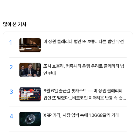
많이 본 기사
1
미 상원 클래리티 법안 또 보류…다른 법안 우선
2
조시 호울리, 커뮤니티 은행 우려로 클래리티 법
안 반대
3
8월 6일 출근길 팟캐스트 — 미 상원 클래리티
법안 또 밀렸다…비트코인·이더리움 반등 속 숏
청산 2.35억달러
4
XRP 가격, 시장 압박 속에 1.0668달러 거래