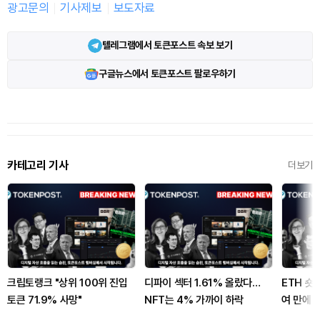
광고문의
기사제보
보도자료
텔레그램에서 토큰포스트 속보 보기
구글뉴스에서 토큰포스트 팔로우하기
카테고리 기사
더보기
크립토랭크 "상위 100위 진입
디파이 섹터 1.61% 올랐다…
ETH 숏
토큰 71.9% 사망"
NFT는 4% 가까이 하락
여 만에 