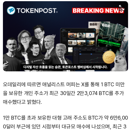
Solana (SOL)
₩
103,509
(-2.09%)
TRON (TRX)
₩
466.6
(+0.42%)
Hyperliquid (HYPE)
₩
78,906
(-2.09%)
Dogecoin (DOGE)
₩
98.34
(-1.42%)
Bitcoin (BTC)
₩
91,433,354
(-1.15%)
오데일리에 따르면 애널리스트 머피는 X를 통해 1 BTC 미만
을 보유한 개인 주소가 최근 30일간 2만3,074 BTC를 추가
매수했다고 밝혔다.
1만 BTC를 초과 보유한 대형 고래 주소도 BTC가 약 6만6,00
0달러 부근에 있던 시점부터 대규모 매수에 나섰으며, 최근 3