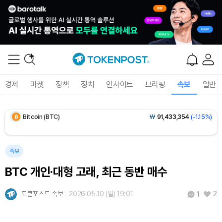
Dogecoin (DOGE)
₩
98.34
(-1.42%)
경제
마켓
정책
정치
인사이트
브리핑
속보
일반
Bitcoin (BTC)
₩
91,433,354
(-1.15%)
Ethereum (ETH)
₩
2,701,106
(-1.07%)
Tether USDt (USDT)
₩
1,424
(0.00%)
속보
BTC 개인·대형 고래, 최근 동반 매수
BNB (BNB)
₩
835,782
(-1.67%)
토큰포스트 속보
2026.05.10 (일) 19:01
2
1
USDC (USDC)
₩
1,425
(-0.02%)
XRP (XRP)
₩
1,451
(-3.12%)