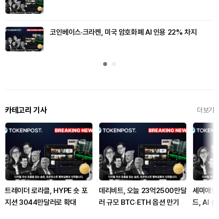
코인베이스·크라켄, 미국 암호화폐 AI 인용 22% 차지
카테고리 기사
더보기
트레이더 로라클, HYPE 숏 포
데리비트, 오늘 23억2500만달
세미애널
지션 3044만달러로 확대
러 규모 BTC·ETH 옵션 만기
드, AI 