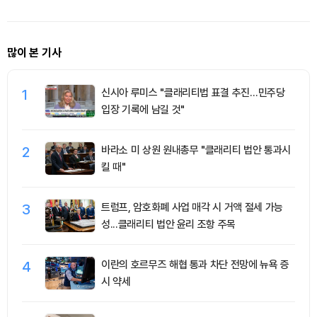
많이 본 기사
1
신시아 루미스 "클래리티법 표결 추진…민주당
입장 기록에 남길 것"
2
바라소 미 상원 원내총무 "클래리티 법안 통과시
킬 때"
3
트럼프, 암호화폐 사업 매각 시 거액 절세 가능
성...클래리티 법안 윤리 조항 주목
4
이란의 호르무즈 해협 통과 차단 전망에 뉴욕 증
시 약세