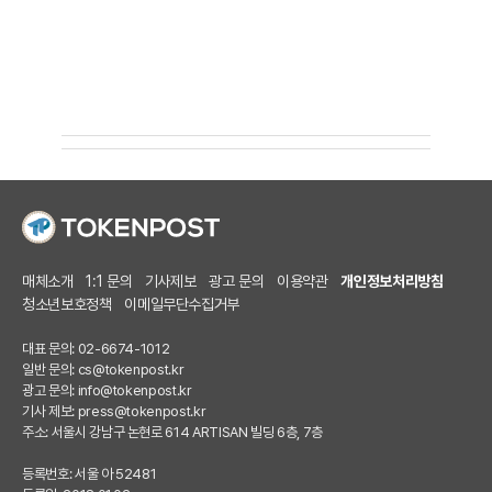
매체소개
1:1 문의
기사제보
광고 문의
이용약관
개인정보처리방침
청소년보호정책
이메일무단수집거부
대표 문의: 02-6674-1012
일반 문의:
cs@tokenpost.kr
광고 문의:
info@tokenpost.kr
기사 제보:
press@tokenpost.kr
주소: 서울시 강남구 논현로 614 ARTISAN 빌딩 6층, 7층
등록번호: 서울 아 52481