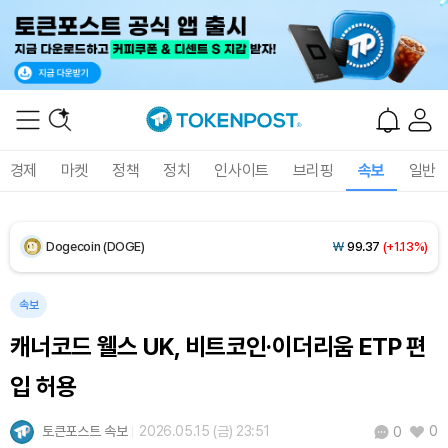
XRP (XRP)
₩
1,454
(-1.97%)
Solana (SOL)
₩
104,739
(+0.65%)
TRON (TRX)
₩
466.1
(+0.12%)
경제
마켓
정책
정치
인사이트
브리핑
속보
일반
Hyperliquid (HYPE)
₩
77,400
(-3.19%)
Dogecoin (DOGE)
₩
99.37
(+1.13%)
Bitcoin (BTC)
₩
92,344,644
(+0.49%)
속보
캐너코드 웰스 UK, 비트코인·이더리움 ETP 편
입 허용
토큰포스트 속보
2026.05.15 (금) 23:51
0
0