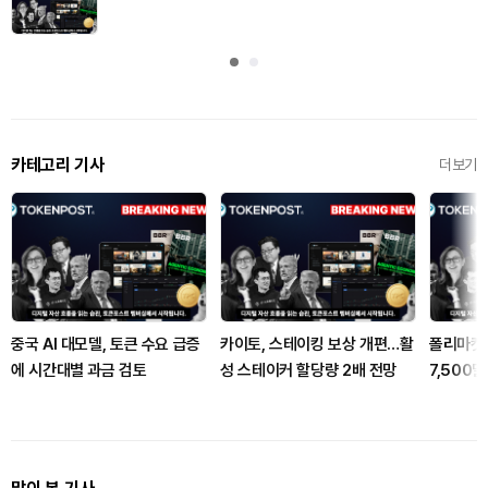
카테고리 기사
더보기
중국 AI 대모델, 토큰 수요 급증
카이토, 스테이킹 보상 개편…활
폴리마켓 
에 시간대별 과금 검토
성 스테이커 할당량 2배 전망
7,500