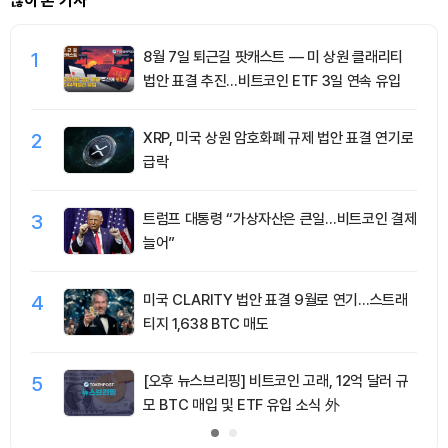
많이 본 기사
1
8월 7일 퇴근길 팟캐스트 — 미 상원 클래리티
법안 표결 추진…비트코인 ETF 3일 연속 유입
2
XRP, 미국 상원 암호화폐 규제 법안 표결 연기로
급락
3
트럼프 대통령 “가상자산은 큰일…비트코인 결제
늘어”
4
미국 CLARITY 법안 표결 9월로 연기…스트래
티지 1,638 BTC 매도
5
[오후 뉴스브리핑] 비트코인 고래, 12억 달러 규
모 BTC 매입 및 ETF 유입 소식 外