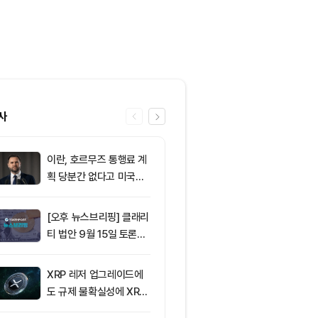
사
이란, 호르무즈 통행료 계
6
솔라나의 최근
획 당분간 없다고 미국에
네트워크 변화,
통보
분석
[오후 뉴스브리핑] 클래리
7
그레이스케일 
티 법안 9월 15일 토론종
법, 올해 통과
결 표결 外
아”
XRP 레저 업그레이드에
8
[코인 TOP 1
도 규제 불확실성에 XRP
모멘텀·오픈렛저
가격 변동
간 상승률 상위