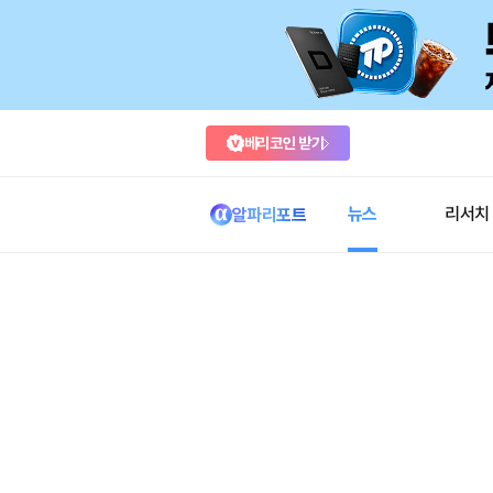
베리코인 받기
뉴스
리서치
알파리포트