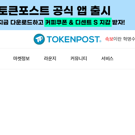
비트코인 RS
하락
속보
이란 혁명수
때까지 호르
아시아 신흥
마켓정보
라운지
커뮤니티
서비스
신 달러 유
빗썸, 바빌론
시부터 일시
미국인 61
지
비트코인 RS
하락
이란 혁명수
때까지 호르