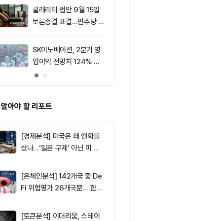
결강도는 CC·B
클래리티 법안 9월 15일
9
[선물 고수 PI
500% ‘쏠림’
토론종결 표결…민주당 7
USDT 담보 계
표 필요
p 급감...XRP
폭 확대
SK이노베이션, 2분기 영
10
XRP, CLARI
업이익 전망치 124% 상
결 연기로 약세..
회… 기업 실적 양호
선 공방
 알아야 할 리포트
[경제분석] 미국은 왜 엔화를
샀나…‘일본 구제’ 아닌 미 국
채·아시아 통화 방어전
[온체인분석] 142개국 중 De
Fi 위험평가 26개국뿐… 한국
도 규제 경계 다시 그려야
[토큰분석] 이더리움, 스테이