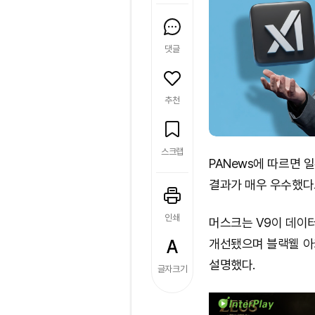
댓글
추천
스크랩
PANews에 따르면 
결과가 매우 우수했다
인쇄
머스크는 V9이 데이터
개선됐으며 블랙웰 아
설명했다.
글자크기