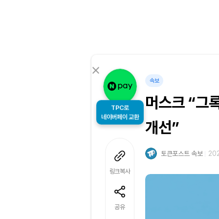
속보
머스크 “그록
TPC로
개선”
네이버페이 교환
토큰포스트 속보
202
링크복사
공유