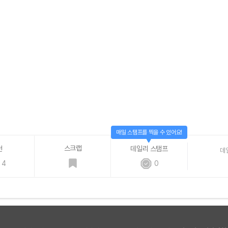
매일 스탬프를 찍을 수 있어요!
스크랩
천
데일리 스탬프
데
4
0