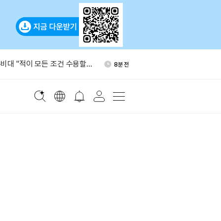
I, 2022년 이후 최저 수준
1시간 전
비대 "적이 모든 조건 수용할
8분 전
무즈 통제"
국 중앙은행, 외환보유액 대
24분 전
입으로 환율 방어
(BABY) 입출금 7일 오후 2
35분 전
 중단
%, 소셜미디어 앱 규제 강화 지
56분 전
I, 2022년 이후 최저 수준
1시간 전
비대 "적이 모든 조건 수용할
8분 전
무즈 통제"