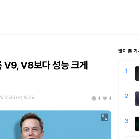
많이 본 기
 V9, V8보다 성능 크게
1
2
6.05.16 (토) 18:49
4
4
3