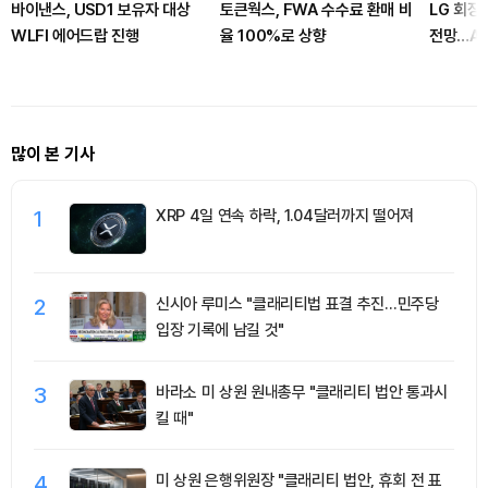
바이낸스, USD1 보유자 대상
토큰웍스, FWA 수수료 환매 비
LG 회장
WLFI 에어드랍 진행
율 100%로 상향
전망…AI
많이 본 기사
1
XRP 4일 연속 하락, 1.04달러까지 떨어져
2
신시아 루미스 "클래리티법 표결 추진…민주당
입장 기록에 남길 것"
3
바라소 미 상원 원내총무 "클래리티 법안 통과시
킬 때"
4
미 상원 은행위원장 "클래리티 법안, 휴회 전 표