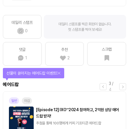
데일리 스탬프
데일리 스탬프를 찍은 회원이 없습니다.
첫 스탬프를 찍어 보세요!
0
스크랩
댓글
추천
1
2
선물이 쏟아지는 에어드랍 이벤트!
3
/
에어드랍
4
일반
마감
[Episode 12] IXO™2024 참여하고, 2억원 상당 에어
드랍 받자!
추첨을 통해 100명에게 커피 기프티콘 에어드랍