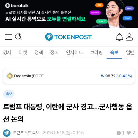
XRP (XRP)
₩
1,466
(-1.66%)
Solana (SOL)
₩
103,448
(-1.18%)
TRON (TRX)
₩
467.0
(-0.03%)
경제
마켓
정책
정치
인사이트
브리핑
속보
일반
Hyperliquid (HYPE)
₩
79,287
(-0.98%)
Dogecoin (DOGE)
₩
98.72
(-0.43%)
Bitcoin (BTC)
₩
91,594,942
(-0.32%)
속보
트럼프 대통령, 이란에 군사 경고…군사행동 옵
션 논의
토큰포스트 속보
2026.05.18 (월) 09:15
2
1