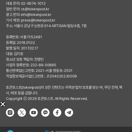
대표 문의: 02-6674-1012
일반 문의:
cs@tokenpost.kr
광고 문의:
info@tokenpost.kr
기사 제보:
press@tokenpost.kr
주소: 서울시 강남구 논현로 614 ARTISAN 빌딩 6층, 7층
등록번호: 서울 아 52481
등록일: 2018.01.02
발행 일자: 2017.02.17
대표: 김지호
청소년 보호 책임자: 전영빈
사업자 등록번호: 232-88-00885
통신판매업신고번호: 2021-서울 영등포-2531
직업정보제공사업신고번호 : J1204020230009
토큰포스트(tokenpost)의 모든 컨텐츠는 저작권 법의 보호를 받는 바, 무단 전재, 복
사, 배포 등을 금합니다.
Copyright ⓒ 2026 토큰포스트. All Rights Reserved.