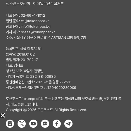
청소년보호정책
이메일무단수집거부
대표 문의: 02-6674-1012
일반 문의:
cs@tokenpost.kr
광고 문의:
info@tokenpost.kr
기사 제보:
press@tokenpost.kr
주소: 서울시 강남구 논현로 614 ARTISAN 빌딩 6층, 7층
등록번호: 서울 아 52481
등록일: 2018.01.02
발행 일자: 2017.02.17
대표: 김지호
청소년 보호 책임자: 전영빈
사업자 등록번호: 232-88-00885
통신판매업신고번호: 2021-서울 영등포-2531
직업정보제공사업신고번호 : J1204020230009
토큰포스트(tokenpost)의 모든 컨텐츠는 저작권 법의 보호를 받는 바, 무단 전재, 복
사, 배포 등을 금합니다.
Copyright ⓒ 2026 토큰포스트. All Rights Reserved.