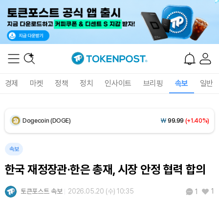
XRP (XRP)
₩
1,469
(+1.06%)
Solana (SOL)
₩
107,014
(+2.59%)
TRON (TRX)
₩
462.2
(+0.17%)
경제
마켓
정책
정치
인사이트
브리핑
속보
일반
Hyperliquid (HYPE)
₩
76,787
(-2.76%)
Dogecoin (DOGE)
₩
99.99
(+1.40%)
Bitcoin (BTC)
₩
91,697,667
(-0.08%)
속보
한국 재정장관·한은 총재, 시장 안정 협력 합의
토큰포스트 속보
2026.05.20 (수) 10:35
1
1