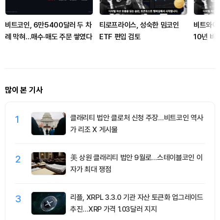
비트코인, 6만5400달러 두 차
티로프라이스, 성숙한 밈코인
비트와이즈
례 막혀…매수·매도 주문 쌓였다
ETF 편입 검토
10년 비
입 가능”
많이 본 기사
1
클래리티 법안 클로처 신청 주장…비트코인 역사
가 리조 X 게시물
2
美 상원 클래리티 법안 9월로…스테이블코인 이
자가 최대 쟁점
3
리플, XRPL 3.3.0 기관 자산 토큰화 업그레이드
추진…XRP 가격 1.03달러 지지