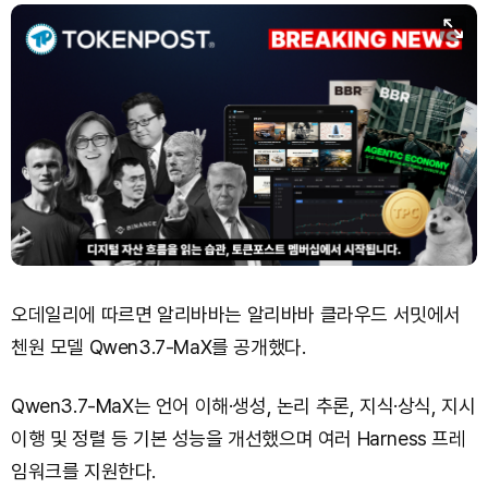
XRP (XRP)
₩
1,477
(-2.92%)
Solana (SOL)
₩
103,735
(-2.19%)
TRON (TRX)
₩
464.9
(-0.26%)
Hyperliquid (HYPE)
₩
79,691
(-2.44%)
Dogecoin (DOGE)
₩
97.97
(-1.89%)
오데일리에 따르면 알리바바는 알리바바 클라우드 서밋에서
첸원 모델 Qwen3.7-MaX를 공개했다.
Qwen3.7-MaX는 언어 이해·생성, 논리 추론, 지식·상식, 지시
이행 및 정렬 등 기본 성능을 개선했으며 여러 Harness 프레
임워크를 지원한다.