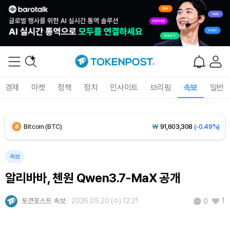
경제
마켓
정책
정치
인사이트
브리핑
속보
일반
Bitcoin (BTC)
₩
91,603,308
(-0.49%)
Ethereum (ETH)
₩
2,711,199
(-0.56%)
속보
알리바바, 첸원 Qwen3.7-MaX 공개
Tether USDt (USDT)
₩
1,421
(0.00%)
토큰포스트 속보
2026.05.20 (수) 12:21
1
0
BNB (BNB)
₩
840,596
(-1.52%)
USDC (USDC)
₩
1,422
(-0.02%)