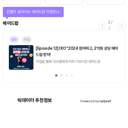
선물이 쏟아지는 에어드랍 이벤트!
3
/
에어드랍
4
일반
마감
[Episode 12] IXO™2024 참여하고, 2억원 상당 에어
드랍 받자!
추첨을 통해 100명에게 커피 기프티콘 에어드랍
빅데이터 추천정보