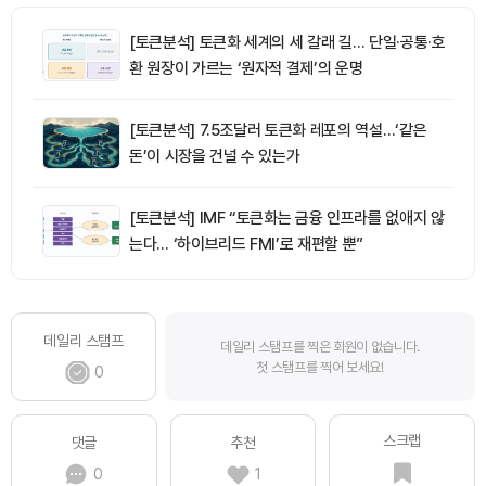
[토큰분석] 토큰화 세계의 세 갈래 길… 단일·공통·호
환 원장이 가르는 ‘원자적 결제’의 운명
[토큰분석] 7.5조달러 토큰화 레포의 역설…‘같은
돈’이 시장을 건널 수 있는가
[토큰분석] IMF “토큰화는 금융 인프라를 없애지 않
는다… ‘하이브리드 FMI’로 재편할 뿐”
데일리 스탬프
데일리 스탬프를 찍은 회원이 없습니다.
첫 스탬프를 찍어 보세요!
0
스크랩
댓글
추천
0
1