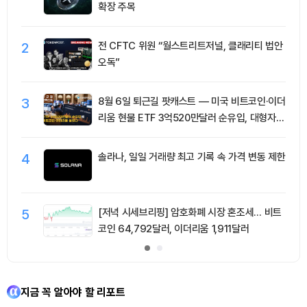
확장 주목
2
전 CFTC 위원 “월스트리트저널, 클래리티 법안
오독”
3
8월 6일 퇴근길 팟캐스트 — 미국 비트코인·이더
리움 현물 ETF 3억520만달러 순유입, 대형자산
쏠림 강화
4
솔라나, 일일 거래량 최고 기록 속 가격 변동 제한
5
[저녁 시세브리핑] 암호화폐 시장 혼조세… 비트
코인 64,792달러, 이더리움 1,911달러
지금 꼭 알아야 할 리포트