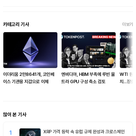
카테고리 기사
더보기
이더리움 2만8641개, 코인베
엔비디아, HBM 부족에 루빈 울
WTI 원
이스 기관용 지갑으로 이체
트라 GPU 구성 축소 검토
치…장중 
많이 본 기사
1
XRP 가격 등락 속 유럽 규제 완성과 크로스체인