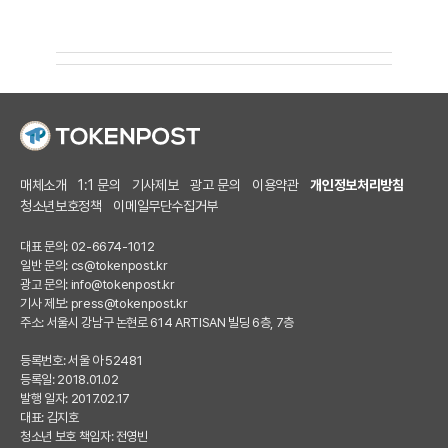
매체소개
1:1 문의
기사제보
광고 문의
이용약관
개인정보처리방침
청소년보호정책
이메일무단수집거부
대표 문의: 02-6674-1012
일반 문의:
cs@tokenpost.kr
광고 문의:
info@tokenpost.kr
기사 제보:
press@tokenpost.kr
주소: 서울시 강남구 논현로 614 ARTISAN 빌딩 6층, 7층
등록번호: 서울 아 52481
등록일: 2018.01.02
발행 일자: 2017.02.17
대표: 김지호
청소년 보호 책임자: 전영빈