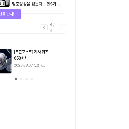
탈중앙성을 잃는다… BIS가
짚은 블록체인 ‘분열의 경제
선물 받자!
학’
4
/
4
마감
[토큰포스트] 기사 퀴즈
[토큰포스트] 기사 
658회차
657회차
2026.08.07 (금) ~
2026.08.06 (목) ~
2026.08.08 (토)
2026.08.07 (금)