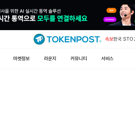
칼시서 '비
25% 밑돌
속보
한국 STO
발행 허용 
콜드카드 해커
마켓정보
라운지
커뮤니티
서비스
새 지갑 이
게이트, 중
종 상장
캐시 우드 펀
만달러 매
칼시서 '비
25% 밑돌
한국 STO
발행 허용 