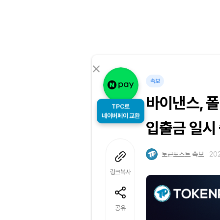
속보
바이낸스, 
TPC로
네이버페이 교환
입출금 일시
토큰포스트 속보
202
링크복사
공유