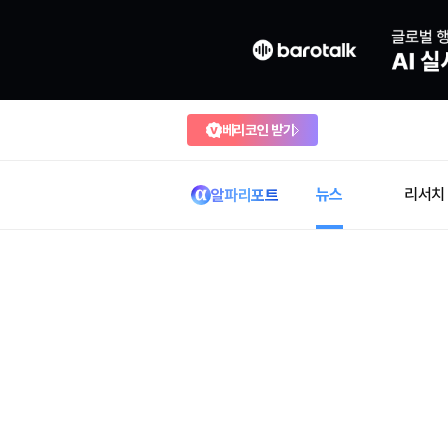
베리코인 받기
뉴스
리서치
알파리포트