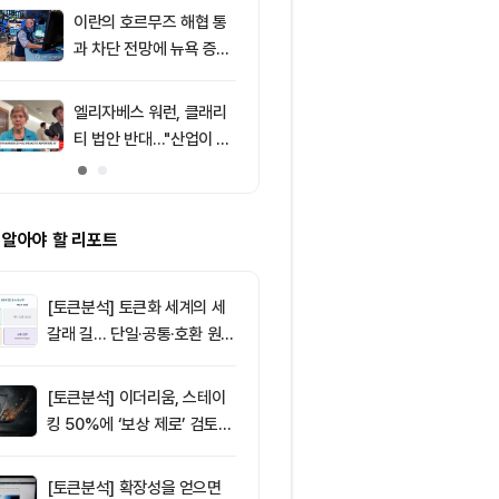
주목
포착
이란의 호르무즈 해협 통
9
8월 7일 출근
과 차단 전망에 뉴욕 증시
— 미·영 스테
약세
독 공조 확대,
만4000달러대
엘리자베스 워런, 클래리
10
리플(XRP), $
티 법안 반대…"산업이 쓴
방…미 정책 불
암호화폐 법안 안 돼"
ETF 자금 유
 알아야 할 리포트
[토큰분석] 토큰화 세계의 세
갈래 길… 단일·공통·호환 원장
이 가르는 ‘원자적 결제’의 운
명
[토큰분석] 이더리움, 스테이
킹 50%에 ‘보상 제로’ 검토…
통화정책 개편인가 탈중앙화
역행인가
[토큰분석] 확장성을 얻으면