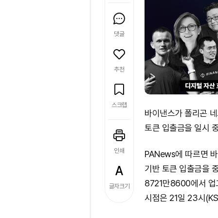
댓글
추천
스크랩
바이낸스가 폴리곤 네
토큰 입출금을 일시 
인쇄
PANews에 따르면 
기반 토큰 입출금을 
8721만8600에서 
글자크기
시점은 21일 23시(KS