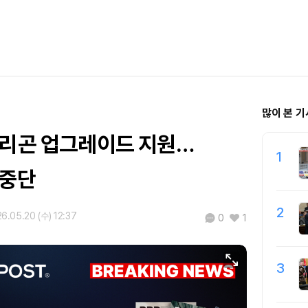
많이 본 기
폴리곤 업그레이드 지원…
1
 중단
2
6.05.20 (수) 12:37
0
1
3