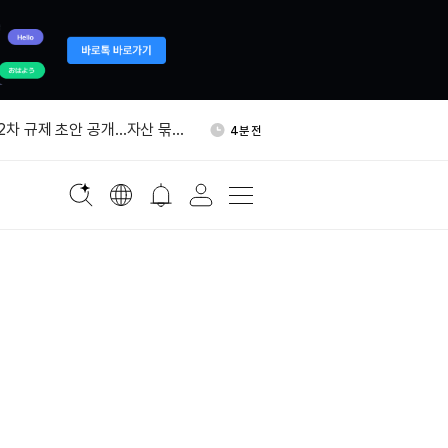
트코인, 금 수익률 추월' 확률
40분 전
아
 2차 규제 초안 공개…자산 묶음
4분 전
추진
 다시 활동…30.185 BTC
14분 전
체
국 주식 연동 무기한 계약 10
22분 전
드, 팔란티어 주식 약 1700
30분 전
도
트코인, 금 수익률 추월' 확률
40분 전
아
 2차 규제 초안 공개…자산 묶음
4분 전
추진