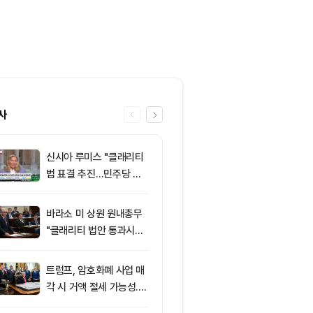
사
신시아 루미스 "클래리티
6
‘관세’ 한마디
법 표결 추진…민주당 입
6만2000달
장 기록에 남길 것"
피드, 5억달러
의 공포 경고
바라소 미 상원 원내총무
7
창펑자오 “태국
"클래리티 법안 통과시킬
·가상자산 양
때"
0%”
트럼프, 암호화폐 사업 매
8
[특징주] 금호
각 시 거액 절세 가능성...
락장서 외국인
클래리티 법안 윤리 조항
속…장중 매수 