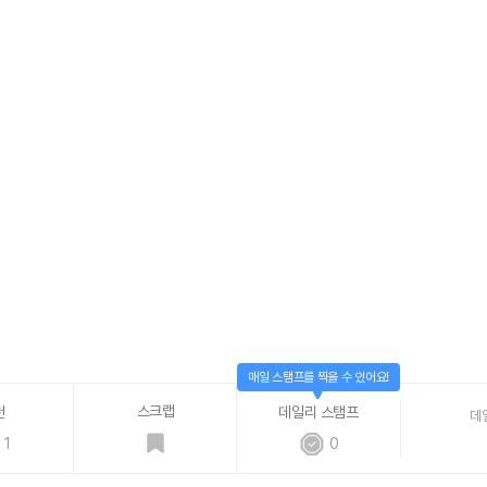
매일 스탬프를 찍을 수 있어요!
스크랩
천
데일리 스탬프
데
1
0