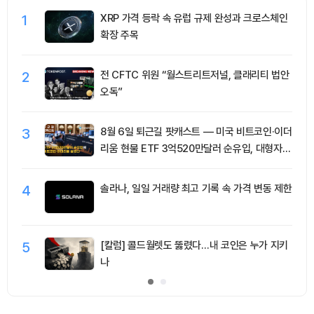
1
XRP 가격 등락 속 유럽 규제 완성과 크로스체인
확장 주목
2
전 CFTC 위원 “월스트리트저널, 클래리티 법안
오독”
3
8월 6일 퇴근길 팟캐스트 — 미국 비트코인·이더
리움 현물 ETF 3억520만달러 순유입, 대형자산
쏠림 강화
4
솔라나, 일일 거래량 최고 기록 속 가격 변동 제한
5
[칼럼] 콜드월렛도 뚫렸다…내 코인은 누가 지키
나