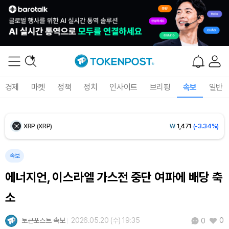
Ethereum (ETH)
₩
2,712,760
(-0.56%)
Tether USDt (USDT)
₩
1,421
(-0.01%)
BNB (BNB)
₩
839,354
(-1.62%)
경제
마켓
정책
정치
인사이트
브리핑
속보
일반
USDC (USDC)
₩
1,422
(-0.01%)
XRP (XRP)
₩
1,471
(-3.34%)
Solana (SOL)
₩
103,319
(-2.42%)
속보
에너지언, 이스라엘 가스전 중단 여파에 배당 축
TRON (TRX)
₩
464.6
(-0.34%)
소
Hyperliquid (HYPE)
₩
79,741
(-2.33%)
토큰포스트 속보
2026.05.20 (수) 19:35
0
0
Dogecoin (DOGE)
₩
97.75
(-2.18%)