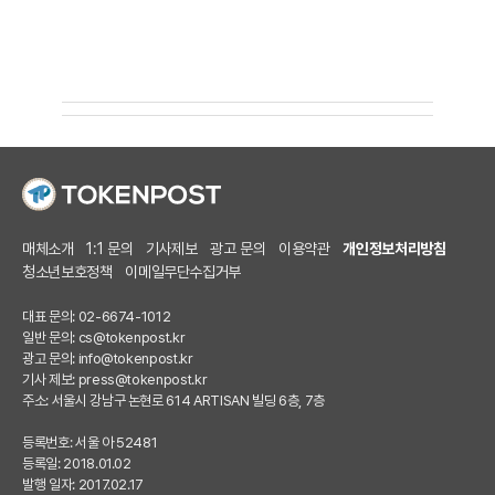
매체소개
1:1 문의
기사제보
광고 문의
이용약관
개인정보처리방침
청소년보호정책
이메일무단수집거부
대표 문의: 02-6674-1012
일반 문의:
cs@tokenpost.kr
광고 문의:
info@tokenpost.kr
기사 제보:
press@tokenpost.kr
주소: 서울시 강남구 논현로 614 ARTISAN 빌딩 6층, 7층
등록번호: 서울 아 52481
등록일: 2018.01.02
발행 일자: 2017.02.17