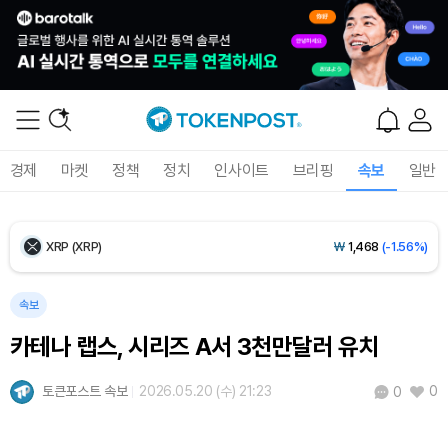
Ethereum (ETH)
₩
2,710,833
(+0.26%)
Tether USDt (USDT)
₩
1,424
(+0.02%)
BNB (BNB)
₩
845,047
(+0.04%)
경제
마켓
정책
정치
인사이트
브리핑
속보
일반
USDC (USDC)
₩
1,425
(0.00%)
XRP (XRP)
₩
1,468
(-1.56%)
Solana (SOL)
₩
103,587
(-1.06%)
속보
카테나 랩스, 시리즈 A서 3천만달러 유치
TRON (TRX)
₩
465.8
(-0.33%)
토큰포스트 속보
2026.05.20 (수) 21:23
0
0
Hyperliquid (HYPE)
₩
79,392
(-0.75%)
Dogecoin (DOGE)
₩
98.65
(-0.59%)