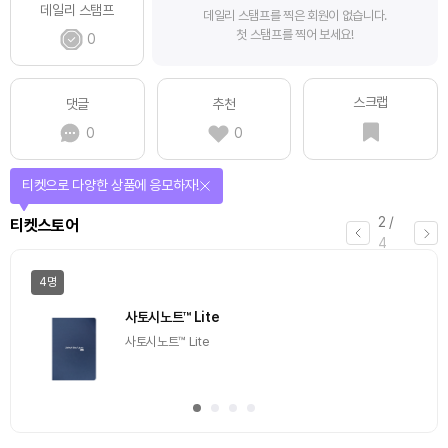
데일리 스탬프
데일리 스탬프를 찍은 회원이 없습니다.
첫 스탬프를 찍어 보세요!
0
스크랩
댓글
추천
0
0
선물이 쏟아지는 에어드랍 이벤트!
3
/
에어드랍
4
일반
마감
[Episode 12] IXO™2024 참여하고, 2억원 상당 에어
드랍 받자!
추첨을 통해 100명에게 커피 기프티콘 에어드랍