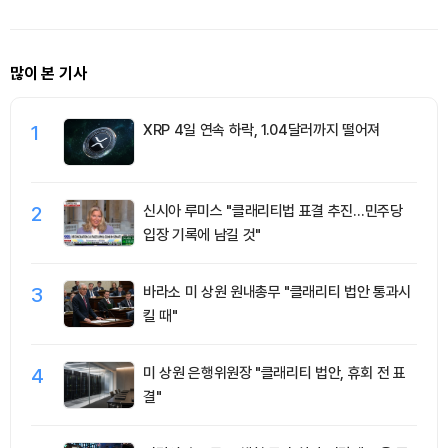
많이 본 기사
1
XRP 4일 연속 하락, 1.04달러까지 떨어져
2
신시아 루미스 "클래리티법 표결 추진…민주당
입장 기록에 남길 것"
3
바라소 미 상원 원내총무 "클래리티 법안 통과시
킬 때"
4
미 상원 은행위원장 "클래리티 법안, 휴회 전 표
결"