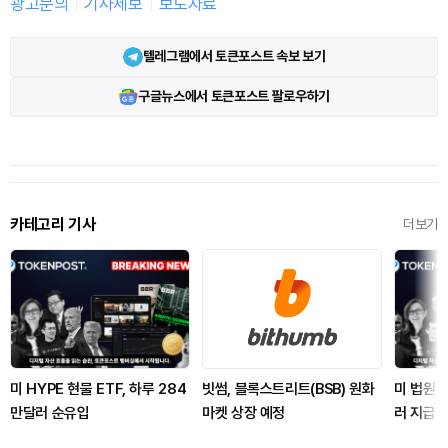
광고문의
기사제보
보도자료
텔레그램에서 토큰포스트 속보 보기
구글뉴스에서 토큰포스트 팔로우하기
카테고리 기사
더보기
미 HYPE 현물 ETF, 하루 284
빗썸, 블록스트리트(BSB) 원화
미 법원,
만달러 순유입
마켓 상장 예정
러 지급 