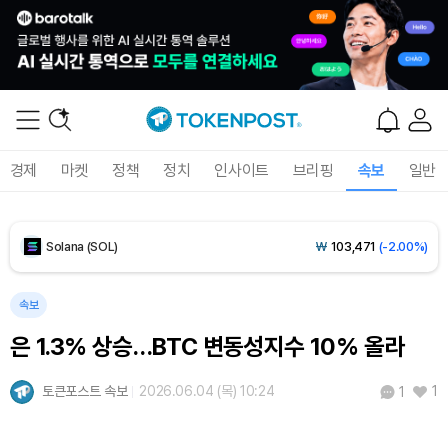
Tether USDt (USDT)
₩
1,424
(+0.01%)
BNB (BNB)
₩
843,712
(-0.67%)
USDC (USDC)
₩
1,425
(-0.02%)
경제
마켓
정책
정치
인사이트
브리핑
속보
일반
XRP (XRP)
₩
1,474
(-2.60%)
Solana (SOL)
₩
103,471
(-2.00%)
TRON (TRX)
₩
465.6
(-0.10%)
속보
은 1.3% 상승…BTC 변동성지수 10% 올라
Hyperliquid (HYPE)
₩
79,479
(-2.12%)
토큰포스트 속보
2026.06.04 (목) 10:24
1
1
Dogecoin (DOGE)
₩
98.44
(-1.38%)
Bitcoin (BTC)
₩
91,585,145
(-0.58%)