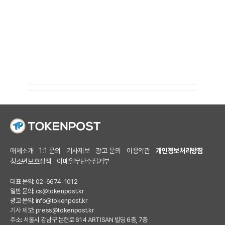
매체소개
1:1 문의
기사제보
광고 문의
이용약관
개인정보처리방침
청소년보호정책
이메일무단수집거부
대표 문의: 02-6674-1012
일반 문의:
cs@tokenpost.kr
광고 문의:
info@tokenpost.kr
기사 제보:
press@tokenpost.kr
주소: 서울시 강남구 논현로 614 ARTISAN 빌딩 6층, 7층