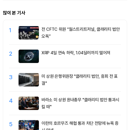
많이 본 기사
1
전 CFTC 위원 “월스트리트저널, 클래리티 법안
오독”
2
XRP 4일 연속 하락, 1.04달러까지 떨어져
3
미 상원 은행위원장 "클래리티 법안, 휴회 전 표
결"
4
바라소 미 상원 원내총무 "클래리티 법안 통과시
킬 때"
5
이란의 호르무즈 해협 통과 차단 전망에 뉴욕 증