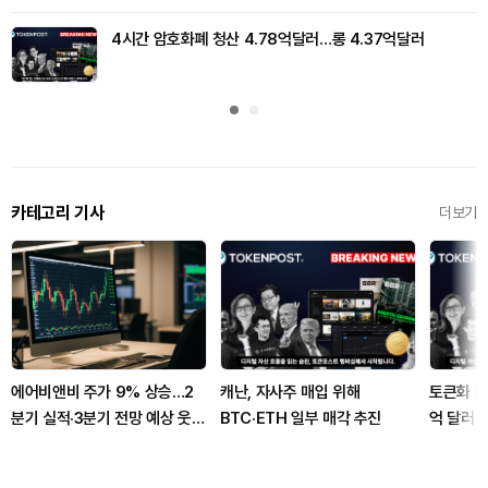
4시간 암호화폐 청산 4.78억달러…롱 4.37억달러
카테고리 기사
더보기
에어비앤비 주가 9% 상승…2
캐난, 자사주 매입 위해
토큰화 R
분기 실적·3분기 전망 예상 웃돌
BTC·ETH 일부 매각 추진
억 달러…
았다
가