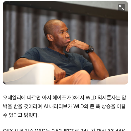
TRON (TRX)
₩
465.6
(-0.14%)
Hyperliquid (HYPE)
₩
80,690
(+1.96%)
Dogecoin (DOGE)
₩
99.11
(+1.03%)
Bitcoin (BTC)
₩
92,402,779
(+0.39%)
오데일리에 따르면 아서 헤이즈가 X에서 WLD 약세론자는 압
박을 받을 것이라며 AI 내러티브가 WLD의 큰 폭 상승을 이끌
수 있다고 밝혔다.
OKX 시세 기준 WLD는 0.52USDT로 24시간 대비 33.44%