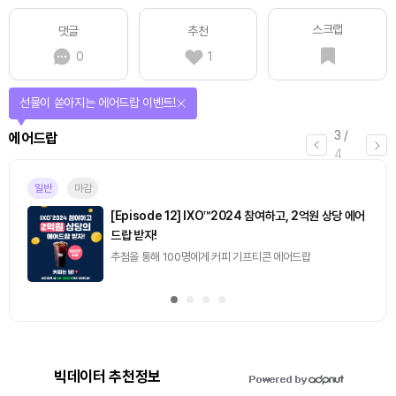
스크랩
댓글
추천
0
1
선물이 쏟아지는 에어드랍 이벤트!
3
/
에어드랍
4
일반
마감
[Episode 12] IXO™2024 참여하고, 2억원 상당 에어
드랍 받자!
추첨을 통해 100명에게 커피 기프티콘 에어드랍
빅데이터 추천정보