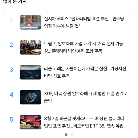
많이 본 기사
1
신시아 루미스 "클래리티법 표결 추진…민주당
입장 기록에 남길 것"
2
트럼프, 암호화폐 사업 매각 시 거액 절세 가능
성...클래리티 법안 윤리 조항 주목
3
리플 고래는 사들이는데 가격은 잠잠…가상자산
바닥 신호 주목
4
XRP, 미국 상원 암호화폐 규제 법안 표결 연기로
급락
5
8월 7일 퇴근길 팟캐스트 — 미 상원 클래리티
법안 표결 추진…비트코인 ETF 3일 연속 유입