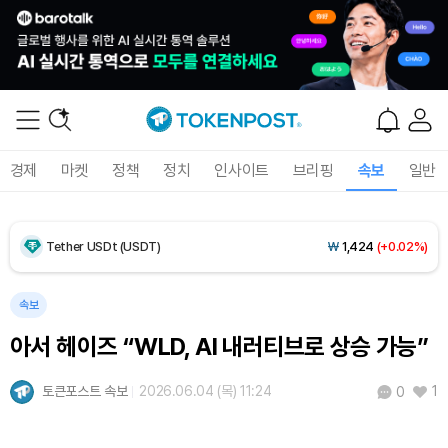
Dogecoin (DOGE)
₩
99.11
(+1.03%)
Bitcoin (BTC)
₩
92,402,779
(+0.39%)
경제
마켓
정책
정치
인사이트
브리핑
속보
일반
Ethereum (ETH)
₩
2,727,037
(+0.59%)
Tether USDt (USDT)
₩
1,424
(+0.02%)
BNB (BNB)
₩
840,077
(-0.71%)
속보
아서 헤이즈 “WLD, AI 내러티브로 상승 가능”
USDC (USDC)
₩
1,425
(0.00%)
토큰포스트 속보
2026.06.04 (목) 11:24
1
0
XRP (XRP)
₩
1,475
(-0.72%)
Solana (SOL)
₩
104,872
(+0.59%)