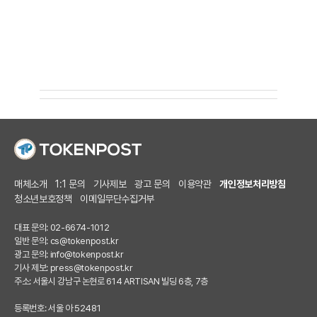
매체소개
1:1 문의
기사제보
광고 문의
이용약관
개인정보처리방침
청소년보호정책
이메일무단수집거부
대표 문의: 02-6674-1012
일반 문의:
cs@tokenpost.kr
광고 문의:
info@tokenpost.kr
기사 제보:
press@tokenpost.kr
주소: 서울시 강남구 논현로 614 ARTISAN 빌딩 6층, 7층
등록번호: 서울 아 52481