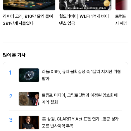
라이터 고래, 910만 달러 들여
월드리버티, WLFI 1억개 바이
트럼프 대
391만개 사들였다
낸스 입금
사 해임 
많이 본 기사
1
리플(XRP), 규제 불확실성 속 1달러 지지선 위협
받아
2
트럼프 미디어, 크립토닷컴과 예정된 암호화폐
계약 철회
3
美 상원, CLARITY Act 표결 연기…홍콩·싱가
포르 반사이익 주목