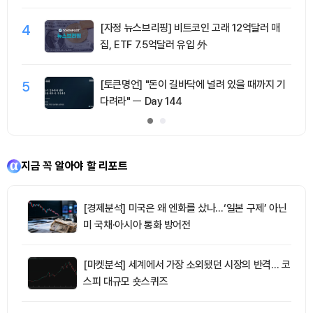
4
[자정 뉴스브리핑] 비트코인 고래 12억달러 매
집, ETF 7.5억달러 유입 外
5
[토큰명언] "돈이 길바닥에 널려 있을 때까지 기
다려라" ㅡ Day 144
지금 꼭 알아야 할 리포트
[경제분석] 미국은 왜 엔화를 샀나…‘일본 구제’ 아닌
미 국채·아시아 통화 방어전
[마켓분석] 세계에서 가장 소외됐던 시장의 반격… 코
스피 대규모 숏스퀴즈