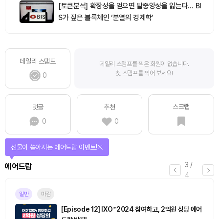
[토큰분석] 확장성을 얻으면 탈중앙성을 잃는다… BI
S가 짚은 블록체인 ‘분열의 경제학’
데일리 스탬프
데일리 스탬프를 찍은 회원이 없습니다.
첫 스탬프를 찍어 보세요!
0
스크랩
댓글
추천
0
0
선물이 쏟아지는 에어드랍 이벤트!
3
/
에어드랍
4
일반
마감
[Episode 12] IXO™2024 참여하고, 2억원 상당 에어