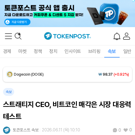
XRP (XRP)
₩
1,448
(-0.83%)
Solana (SOL)
₩
103,931
(+1.48%)
TRON (TRX)
₩
461.2
(+0.24%)
경제
마켓
정책
정치
인사이트
브리핑
속보
일반
Hyperliquid (HYPE)
₩
76,296
(-2.87%)
Dogecoin (DOGE)
₩
98.37
(+0.92%)
Bitcoin (BTC)
₩
91,359,342
(+0.81%)
속보
스트래티지 CEO, 비트코인 매각은 시장 대응력
테스트
토큰포스트 속보
2026.06.11 (목) 10:10
0
0