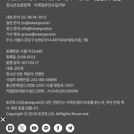
청소년보호정책
이메일무단수집거부
대표 문의: 02-6674-1012
일반 문의:
cs@tokenpost.kr
광고 문의:
info@tokenpost.kr
기사 제보:
press@tokenpost.kr
주소: 서울시 강남구 논현로 614 ARTISAN 빌딩 6층, 7층
등록번호: 서울 아 52481
등록일: 2018.01.02
발행 일자: 2017.02.17
대표: 김지호
청소년 보호 책임자: 전영빈
사업자 등록번호: 232-88-00885
통신판매업신고번호: 2021-서울 영등포-2531
직업정보제공사업신고번호 : J1204020230009
토큰포스트(tokenpost)의 모든 컨텐츠는 저작권 법의 보호를 받는 바, 무단 전재, 복
사, 배포 등을 금합니다.
Copyright ⓒ 2026 토큰포스트. All Rights Reserved.