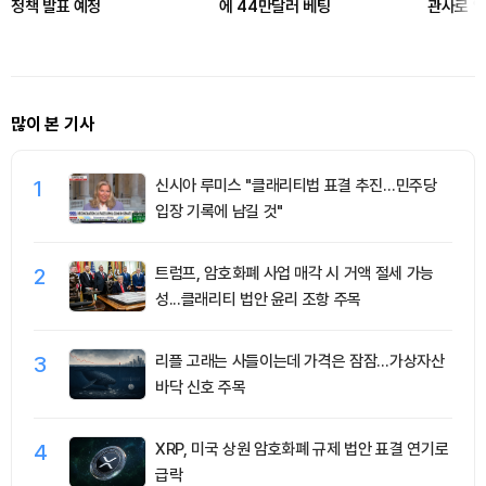
정책 발표 예정
에 44만달러 베팅
관사로 업
정
많이 본 기사
1
신시아 루미스 "클래리티법 표결 추진…민주당
입장 기록에 남길 것"
2
트럼프, 암호화폐 사업 매각 시 거액 절세 가능
성...클래리티 법안 윤리 조항 주목
3
리플 고래는 사들이는데 가격은 잠잠…가상자산
바닥 신호 주목
4
XRP, 미국 상원 암호화폐 규제 법안 표결 연기로
급락