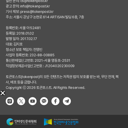
일반 문의:
cs@tokenpost.kr
광고 문의:
info@tokenpost.kr
기사 제보:
press@tokenpost.kr
주소: 서울시 강남구 논현로 614 ARTISAN 빌딩 6층, 7층
등록번호: 서울 아 52481
등록일: 2018.01.02
발행 일자: 2017.02.17
대표: 김지호
청소년 보호 책임자: 전영빈
사업자 등록번호: 232-88-00885
통신판매업신고번호: 2021-서울 영등포-2531
직업정보제공사업신고번호 : J1204020230009
토큰포스트(tokenpost)의 모든 컨텐츠는 저작권 법의 보호를 받는 바, 무단 전재, 복
사, 배포 등을 금합니다.
Copyright ⓒ 2026 토큰포스트. All Rights Reserved.