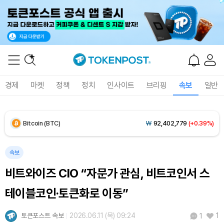
Solana (SOL)
₩
104,872
(+0.59%)
TRON (TRX)
₩
465.6
(-0.14%)
Hyperliquid (HYPE)
₩
80,690
(+1.96%)
경제
마켓
정책
정치
인사이트
브리핑
속보
일반
Dogecoin (DOGE)
₩
99.11
(+1.03%)
Bitcoin (BTC)
₩
92,402,779
(+0.39%)
속보
비트와이즈 CIO “자문가 관심, 비트코인서 스
테이블코인·토큰화로 이동”
토큰포스트 속보
2026.06.11 (목) 09:24
1
1