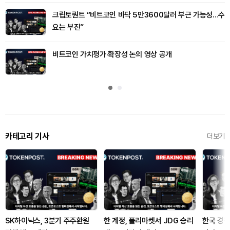
크립토퀀트 “비트코인 바닥 5만3600달러 부근 가능성…수
요는 부진”
비트코인 가치평가·확장성 논의 영상 공개
카테고리 기사
더보기
SK하이닉스, 3분기 주주환원
한 계정, 폴리마켓서 JDG 승리
한국 경찰