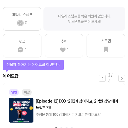
데일리 스탬프
데일리 스탬프를 찍은 회원이 없습니다.
첫 스탬프를 찍어 보세요!
0
스크랩
댓글
추천
1
1
선물이 쏟아지는 에어드랍 이벤트!
3
/
에어드랍
4
일반
마감
[Episode 12] IXO™2024 참여하고, 2억원 상당 에어
드랍 받자!
추첨을 통해 100명에게 커피 기프티콘 에어드랍