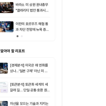
처는 ‘규모·유
바라소 미 상원 원내총무
9
창펑자오 “태국
"클래리티 법안 통과시킬
·가상자산 양
때"
0%”
이란의 호르무즈 해협 통
10
‘관세’ 한마디
과 차단 전망에 뉴욕 증시
6만2000달
약세
피드, 5억달러
의 공포 경고
 알아야 할 리포트
[경제분석] 미국은 왜 엔화를
샀나…‘일본 구제’ 아닌 미 국
채·아시아 통화 방어전
[토큰분석] 토큰화 세계의 세
갈래 길… 단일·공통·호환 원장
이 가르는 ‘원자적 결제’의 운
명
자산을 모으는 기술과 지키는