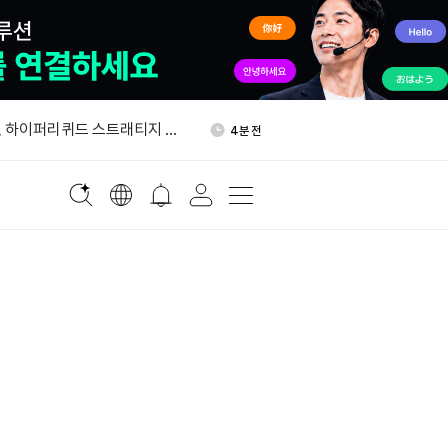
00달러 하회…장중 0.57% 하
52분 전
 하이퍼리퀴드 스트래티지 통
4분 전
간접 투자
상승 출발…SK하이닉스 1%↑
8분 전
SD1 보유자 대상 WLFI 에어
18분 전
넛형 소비자 AI 기기 추진…가
28분 전
러 넘을 듯
00달러 하회…장중 0.57% 하
52분 전
 하이퍼리퀴드 스트래티지 통
4분 전
간접 투자