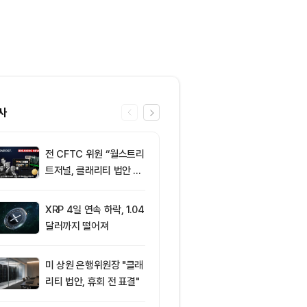
사
전 CFTC 위원 “월스트리
6
미 반도체주 약
트저널, 클래리티 법안 오
매도 전환...코
독”
급락
XRP 4일 연속 하락, 1.04
7
“규제도 금리
달러까지 떨어져
데”…비트코인, 
0달러선 지켰
드, 고래 매수
미 상원 은행위원장 "클래
8
비트코인 따라
리티 법안, 휴회 전 표결"
립토 주식…카
치, 코인베이스