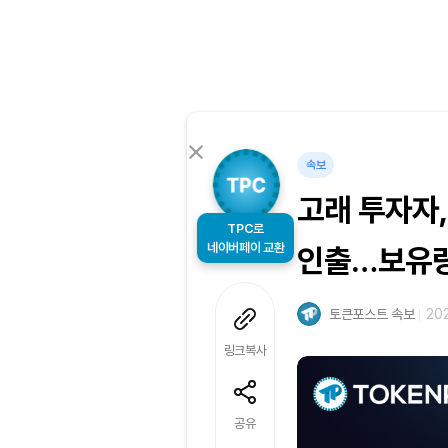
속보
고래 투자자, 
TPC로
네이버페이 교환
인출…보유량 
토큰포스트 속보
202
링크복사
공유