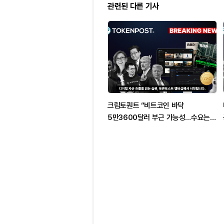
관련된 다른 기사
크립토퀀트 “비트코인 바닥
5만3600달러 부근 가능성…수요는
부진”