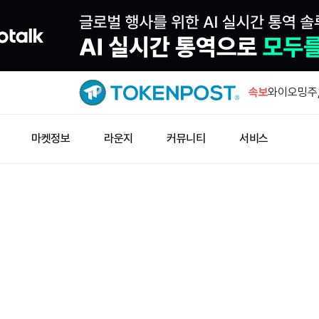
ETH 1,9
락
속보
와이오밍주,
해 HYPE 
한일 증시 
마켓정보
라운지
커뮤니티
서비스
바이낸스, U
드랍 진행
오픈AI, 도
격 300달
ETH 1,9
락
와이오밍주,
해 HYPE 