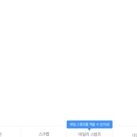
매일 스탬프를 찍을 수 있어요!
스크랩
천
데일리 스탬프
데