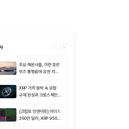
사
주요 해운사들, 이란 호르
6
8월 6일 퇴근
무즈 통행료에 유엔 개입
— 미국 비트
요청
움 현물 ETF 
달러 순유입, 
XRP 가격 등락 속 유럽
7
[오후 시세브리
림 강화
규제 완성과 크로스체인
폐 시장 혼조세
확장 주목
인 64,516달
움 1,897달러
[크립토 인앤아웃] 이더 1
8
ETF스토어 대표
250만 달러, XRP 950만
TY 법안 논의
달러 이탈
교육 필요성 드