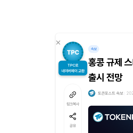
속보
홍콩 규제 
TPC로
출시 전망
네이버페이 교환
토큰포스트 속보
202
링크복사
공유