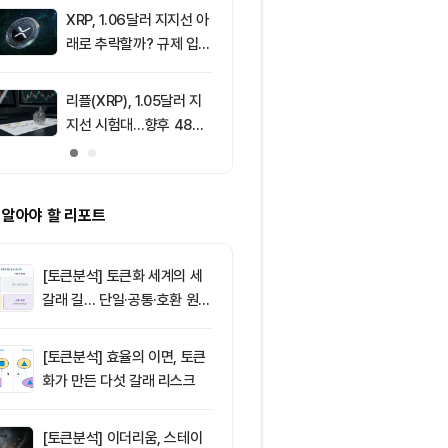
XRP, 1.06달러 지지선 아
9
리플(XRP), 1
래로 추락할까? 규제 입법
지선 시험대…1
과 기관 자금 유입 관건
복이 분기점
리플(XRP), 1.05달러 지
10
[특징주] 고려
지선 시험대…향후 48시
급등, 비철금속
간이 분기점 될까
끈다…구리값 
부각
 알아야 할 리포트
[토큰분석] 토큰화 세계의 세
갈래 길… 단일·공통·호환 원장
이 가르는 ‘원자적 결제’의 운
명
[토큰분석] 효율의 이면, 토큰
화가 만든 다섯 갈래 리스크
[토큰분석] 이더리움, 스테이