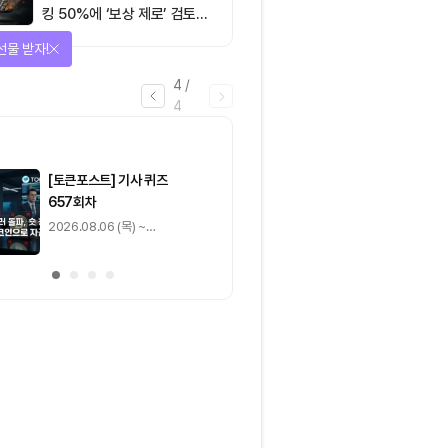
킹 50%에 ‘보상 제로’ 검토…
통화정책 개편인가 탈중앙화
선물 받자!
역행인가
4
/
4
마감
[토큰포스트] 기사 퀴즈
[토큰포스트] 기사 
657회차
656회차
2026.08.06 (목) ~
2026.08.05 (수) ~
2026.08.07 (금)
2026.08.06 (목)