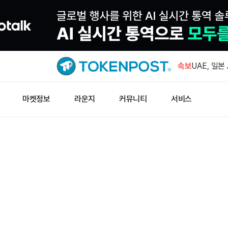
구글 모회사
발행 착수
속보
UAE, 일본
자 검토
테더 산하 
마켓정보
라운지
커뮤니티
서비스
추진한다
아캄, 코인
트 USDC
블랙록 비트코
수…누적 4
구글 모회사
발행 착수
UAE, 일본
자 검토