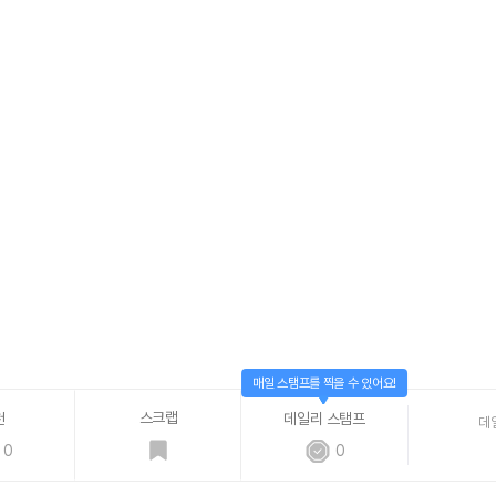
매일 스탬프를 찍을 수 있어요!
스크랩
천
데일리 스탬프
데
0
0