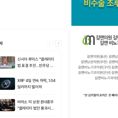
사
신시아 루미스 "클래리티
6
‘관세’ 한마디
법 표결 추진…민주당 입
6만2000달
장 기록에 남길 것"
피드, 5억달러
의 공포 경고
XRP 4일 연속 하락, 1.04
7
트럼프, 암호화
달러까지 떨어져
각 시 거액 절세
클래리티 법안
주목
바라소 미 상원 원내총무
8
“규제도 금리
"클래리티 법안 통과시킬
데”…비트코인, 
때"
0달러선 지켰