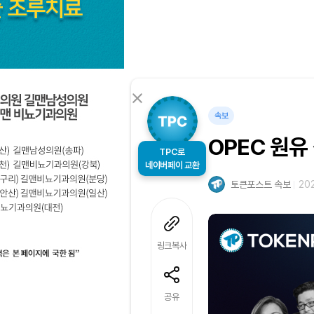
속보
OPEC 원유
TPC로
네이버페이 교환
토큰포스트 속보
202
링크복사
공유