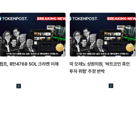
펌프, 8만4768 SOL 크라켄 이체
미 모레노 상원의원, ‘비트코인 흑인
투자 위험’ 주장 반박