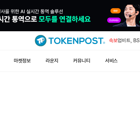
테더 금 보
대 민간 금
속보
업비트, BS
상장
GMGN "H
마켓정보
라운지
커뮤니티
서비스
입 상위"
마이크로소프트
마트 체인 
호주 AI 인
투자 유치
테더 금 보
대 민간 금
업비트, BS
상장