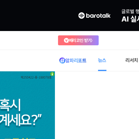
베리코인 받기
뉴스
리서치
알파리포트