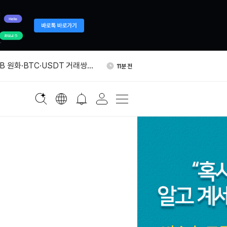
유량 146톤으로 증가…세계 최
33분 전
 보유 기관
B 원화·BTC·USDT 거래쌍
11분 전
ORSE 등 밈코인, KOL 순유
15분 전
 “ClickFix 공격, BNB 스
27분 전
악용…매일 수천대 표적”
프라 기업 퍼머스, 20억달러
29분 전
유량 146톤으로 증가…세계 최
33분 전
 보유 기관
B 원화·BTC·USDT 거래쌍
11분 전