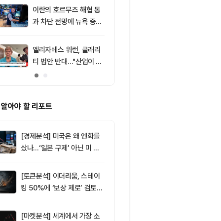
드, 고래 매수
이란의 호르무즈 해협 통
9
비트코인 따라
과 차단 전망에 뉴욕 증시
립토 주식…카
약세
치, 코인베이스
처는 ‘규모·유
엘리자베스 워런, 클래리
10
창펑자오 “태국
티 법안 반대…"산업이 쓴
·가상자산 양
암호화폐 법안 안 돼"
0%”
 알아야 할 리포트
[경제분석] 미국은 왜 엔화를
샀나…‘일본 구제’ 아닌 미 국
채·아시아 통화 방어전
[토큰분석] 이더리움, 스테이
킹 50%에 ‘보상 제로’ 검토…
통화정책 개편인가 탈중앙화
역행인가
[마켓분석] 세계에서 가장 소