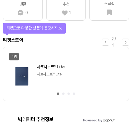
스크랩
댓글
추천
0
1
선물이 쏟아지는 에어드랍 이벤트!
3
/
에어드랍
4
일반
마감
[Episode 12] IXO™2024 참여하고, 2억원 상당 에어
드랍 받자!
추첨을 통해 100명에게 커피 기프티콘 에어드랍
빅데이터 추천정보