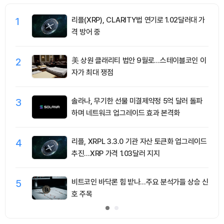
1
리플(XRP), CLARITY법 연기로 1.02달러대 가
격 방어 중
2
美 상원 클래리티 법안 9월로…스테이블코인 이
자가 최대 쟁점
3
솔라나, 무기한 선물 미결제약정 5억 달러 돌파
하며 네트워크 업그레이드 효과 본격화
4
리플, XRPL 3.3.0 기관 자산 토큰화 업그레이드
추진…XRP 가격 1.03달러 지지
5
비트코인 바닥론 힘 받나…주요 분석가들 상승 신
호 주목