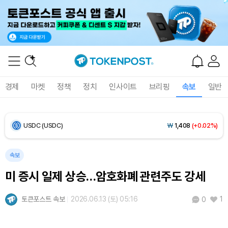
Ethereum (ETH)
₩
2,702,474
(+0.27%)
Tether USDt (USDT)
₩
1,407
(+0.02%)
BNB (BNB)
₩
838,949
(+0.89%)
경제
마켓
정책
정치
인사이트
브리핑
속보
일반
USDC (USDC)
₩
1,408
(+0.02%)
XRP (XRP)
₩
1,461
(+0.53%)
Solana (SOL)
₩
106,346
(+2.68%)
속보
미 증시 일제 상승…암호화폐 관련주도 강세
TRON (TRX)
₩
462.7
(+0.25%)
토큰포스트 속보
2026.06.13 (토) 05:16
1
0
Hyperliquid (HYPE)
₩
76,816
(-3.94%)