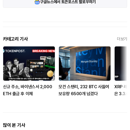
구글뉴스에서 토큰포스트 팔로우하기
카테고리 기사
더보기
신규 주소, 바이낸스서 2,000
모건 스탠리, 232 BTC 사들여
XRP 레
ETH 출금 후 이체
보유량 6500개 넘겼다
은 3.3.
많이 본 기사