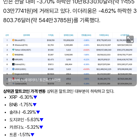
인은 전날 대비 -3.70% 하락한 10만8330.10달러(약 1억55
03만7741원)에 거래되고 있다. 이더리움은 -4.62% 하락한 3
803.76달러(약 544만3785원)를 기록했다.
암호화폐 시세 데이터 / 토큰포스트마켓
상위권 알트코인 가격 변동
상위권 알트코인 대부분이 하락하고 있다.
XRP -6.30%
▼
BNB -1.75%
▼
솔라나 -6.29%
▼
도지코인 -5.63%
▼
카르다노 -5.32%
▼
트론 -1.51%
▼