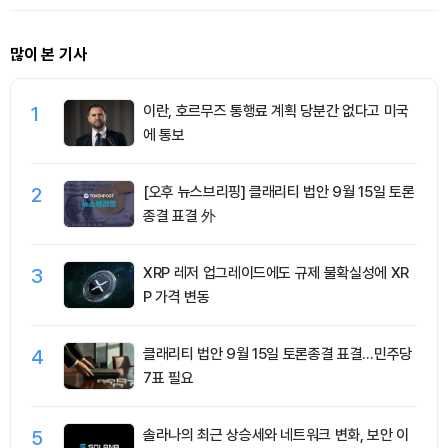
많이 본 기사
1
이란, 호르무즈 통행료 계획 당분간 없다고 미국
에 통보
2
[오후 뉴스브리핑] 클래리티 법안 9월 15일 토론
종결 표결 外
3
XRP 레저 업그레이드에도 규제 불확실성에 XR
P 가격 변동
4
클래리티 법안 9월 15일 토론종결 표결…민주당
7표 필요
5
솔라나의 최근 상승세와 네트워크 변화, 보안 이