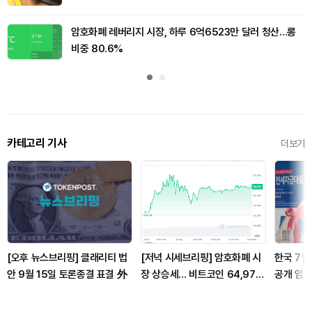
암호화폐 레버리지 시장, 하루 6억6523만 달러 청산…롱
비중 80.6%
카테고리 기사
더보기
[오후 뉴스브리핑] 클래리티 법
[저녁 시세브리핑] 암호화폐 시
한국 7월
안 9월 15일 토론종결 표결 外
장 상승세… 비트코인 64,971
공개 임박
달러, 이더리움 1,916달러