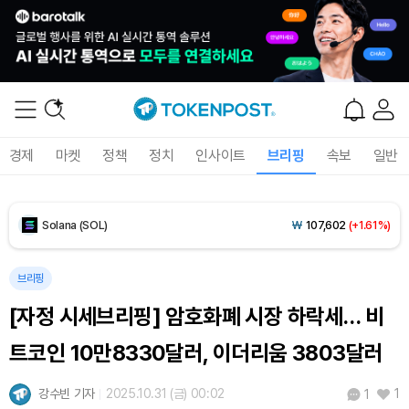
Tether USDt (USDT)
₩
1,407
(-0.01%)
BNB (BNB)
₩
849,892
(+1.38%)
USDC (USDC)
₩
1,408
(-0.01%)
경제
마켓
정책
정치
인사이트
브리핑
속보
일반
XRP (XRP)
₩
1,458
(-0.16%)
Solana (SOL)
₩
107,602
(+1.61%)
TRON (TRX)
₩
464.0
(+0.28%)
브리핑
[자정 시세브리핑] 암호화폐 시장 하락세… 비
Hyperliquid (HYPE)
₩
76,668
(-0.21%)
트코인 10만8330달러, 이더리움 3803달러
Dogecoin (DOGE)
₩
98.83
(-0.23%)
강수빈 기자
2025.10.31 (금) 00:02
1
1
Bitcoin (BTC)
₩
91,423,229
(0.00%)