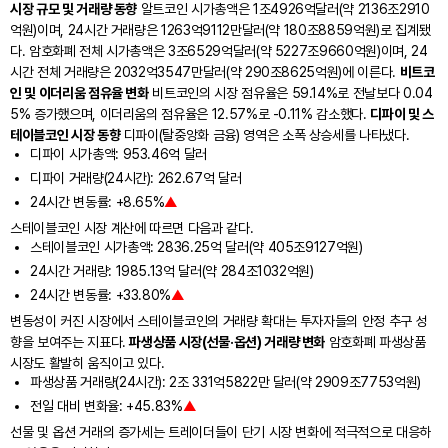
시장 규모 및 거래량 동향
알트코인 시가총액은 1조4926억달러(약 2136조2910
억원)이며, 24시간 거래량은 1263억9112만달러(약 180조8859억원)로 집계됐
다. 암호화폐 전체 시가총액은 3조6529억달러(약 5227조9660억원)이며, 24
시간 전체 거래량은 2032억3547만달러(약 290조8625억원)에 이른다.
비트코
인 및 이더리움 점유율 변화
비트코인의 시장 점유율은 59.14%로 전날보다 0.04
5% 증가했으며, 이더리움의 점유율은 12.57%로 -0.11% 감소했다.
디파이 및 스
테이블코인 시장 동향
디파이(탈중앙화 금융) 영역은 소폭 상승세를 나타냈다.
디파이 시가총액: 953.46억 달러
디파이 거래량(24시간): 262.67억 달러
24시간 변동률: +8.65%
▲
스테이블코인 시장 계산에 따르면 다음과 같다.
스테이블코인 시가총액: 2836.25억 달러(약 405조9127억원)
24시간 거래량: 1985.13억 달러(약 284조1032억원)
24시간 변동률: +33.80%
▲
변동성이 커진 시장에서 스테이블코인의 거래량 확대는 투자자들의 안정 추구 성
향을 보여주는 지표다.
파생상품 시장(선물·옵션) 거래량 변화
암호화폐 파생상품
시장도 활발히 움직이고 있다.
파생상품 거래량(24시간): 2조 331억5822만 달러(약 2909조7753억원)
전일 대비 변화율: +45.83%
▲
선물 및 옵션 거래의 증가세는 트레이더들이 단기 시장 변화에 적극적으로 대응하