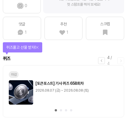
첫 스탬프를 찍어 보세요!
0
스크랩
댓글
추천
1
1
퀴즈풀고 선물 받자!
4
/
퀴즈
4
마감
[토큰포스트] 기사 퀴즈 658회차
2026.08.07 (금) ~ 2026.08.08 (토)