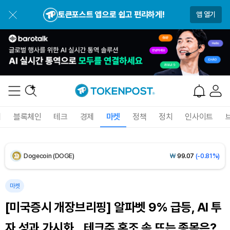
BNB (BNB)
₩
843,288
(-1.42%)
토큰포스트 앱으로 쉽고 편리하게!
앱 열기
USDC (USDC)
₩
1,422
(0.00%)
XRP (XRP)
₩
1,491
(-2.31%)
Solana (SOL)
₩
104,543
(-0.85%)
TRON (TRX)
₩
466.8
(+0.47%)
폐
블록체인
테크
경제
마켓
정책
정치
인사이트
Hyperliquid (HYPE)
₩
80,131
(+0.79%)
Dogecoin (DOGE)
₩
99.07
(-0.81%)
Bitcoin (BTC)
₩
91,731,663
(+0.18%)
마켓
[미국증시 개장브리핑] 알파벳 9% 급등, AI 투
자 성과 가시화…테크주 혼조 속 뜨는 종목은?