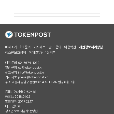
매체소개
1:1 문의
기사제보
광고 문의
이용약관
개인정보처리방침
청소년보호정책
이메일무단수집거부
대표 문의: 02-6674-1012
일반 문의:
cs@tokenpost.kr
광고 문의:
info@tokenpost.kr
기사 제보:
press@tokenpost.kr
주소: 서울시 강남구 논현로 614 ARTISAN 빌딩 6층, 7층
등록번호: 서울 아 52481
등록일: 2018.01.02
발행 일자: 2017.02.17
대표: 김지호
청소년 보호 책임자: 전영빈