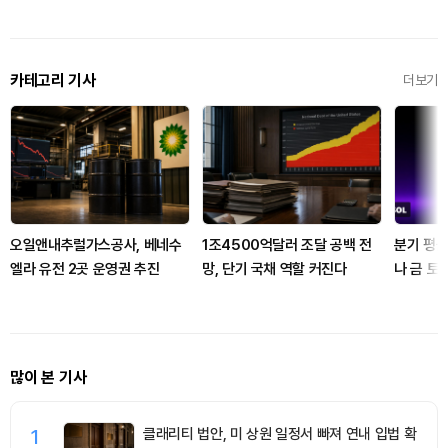
카테고리 기사
더보기
오일앤내추럴가스공사, 베네수
1조4500억달러 조달 공백 전
분기 평균
엘라 유전 2곳 운영권 추진
망, 단기 국채 역할 커진다
나 금 토
많이 본 기사
1
클래리티 법안, 미 상원 일정서 빠져 연내 입법 확