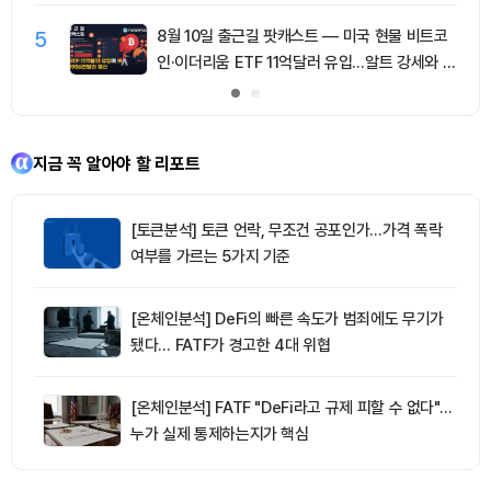
5
8월 10일 출근길 팟캐스트 — 미국 현물 비트코
인·이더리움 ETF 11억달러 유입…알트 강세와 숏
청산 동반
지금 꼭 알아야 할 리포트
[토큰분석] 토큰 언락, 무조건 공포인가…가격 폭락
여부를 가르는 5가지 기준
[온체인분석] DeFi의 빠른 속도가 범죄에도 무기가
됐다… FATF가 경고한 4대 위협
[온체인분석] FATF "DeFi라고 규제 피할 수 없다"…
누가 실제 통제하는지가 핵심