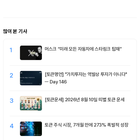
및 ETF 유입 소식 外
달러, 이더리움 1,920달러
비트코인 
많이 본 기사
1
머스크 “미래 모든 자동차에 스타링크 탑재”
2
[토큰명언] "가치투자는 역발상 투자가 아니다"
ㅡ Day 146
3
[토큰운세] 2026년 8월 10일 띠별 토큰 운세
4
토큰 주식 시장, 7개월 만에 273% 폭발적 성장