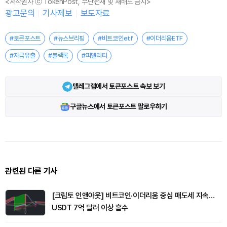
<저작권자 ⓒ TokenPost, 무단전재 및 재배포 금지>
광고문의
기사제보
보도자료
#토큰포스트
#뉴스브리핑
#비트코인etf
#이더리움ETF
#자금유출
#블랙록
#피델리티
텔레그램에서 토큰포스트 속보 보기
구글뉴스에서 토큰포스트 팔로우하기
관련된 다른 기사
[크립토 인앤아웃] 비트코인·이더리움 중심 매도세 지속…
USDT 7억 달러 이상 흡수