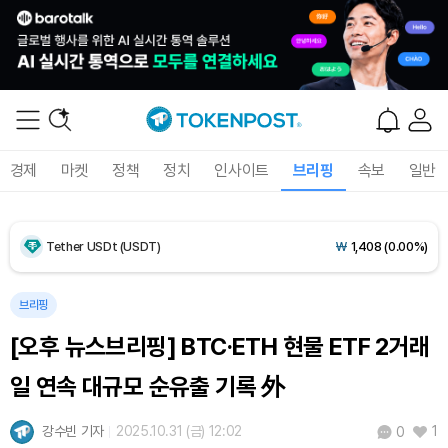
Dogecoin (DOGE)
₩
98.68
(-0.16%)
Bitcoin (BTC)
₩
91,940,579
(+0.55%)
경제
마켓
정책
정치
인사이트
브리핑
속보
일반
Ethereum (ETH)
₩
2,714,868
(+0.25%)
Tether USDt (USDT)
₩
1,408
(0.00%)
BNB (BNB)
₩
851,649
(+0.26%)
브리핑
[오후 뉴스브리핑] BTC·ETH 현물 ETF 2거래
USDC (USDC)
₩
1,409
(+0.01%)
일 연속 대규모 순유출 기록 外
XRP (XRP)
₩
1,460
(-0.09%)
강수빈 기자
2025.10.31 (금) 12:02
1
0
Solana (SOL)
₩
108,407
(+0.70%)