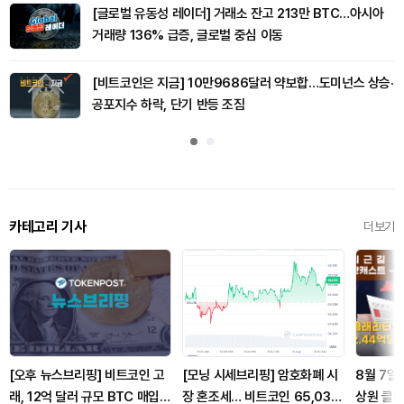
[글로벌 유동성 레이더] 거래소 잔고 213만 BTC…아시아
거래량 136% 급증, 글로벌 중심 이동
[비트코인은 지금] 10만9686달러 약보합…도미넌스 상승·
공포지수 하락, 단기 반등 조짐
카테고리 기사
더보기
[오후 뉴스브리핑] 비트코인 고
[모닝 시세브리핑] 암호화폐 시
8월 7일
래, 12억 달러 규모 BTC 매입
장 혼조세… 비트코인 65,032
상원 클래