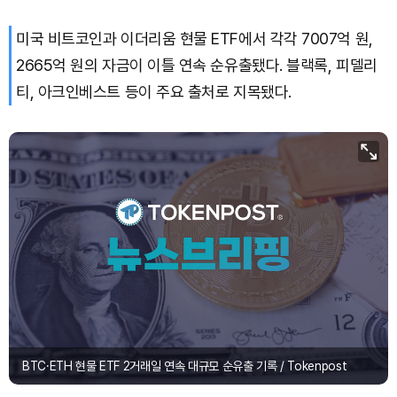
미국 비트코인과 이더리움 현물 ETF에서 각각 7007억 원,
TRON (TRX)
₩
464.7
(+0.16%)
2665억 원의 자금이 이틀 연속 순유출됐다. 블랙록, 피델리
Hyperliquid (HYPE)
₩
77,156
(-0.02%)
티, 아크인베스트 등이 주요 출처로 지목됐다.
Dogecoin (DOGE)
₩
98.68
(-0.16%)
Bitcoin (BTC)
₩
91,940,579
(+0.55%)
BTC·ETH 현물 ETF 2거래일 연속 대규모 순유출 기록 / Tokenpost