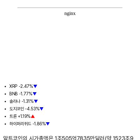
XRP -2.47%
▼
BNB -1.77%
▼
솔라나 -1.31%
▼
도지코인 -4.53%
▼
트론 +1.19%
▲
하이퍼리퀴드 -1.86%
▼
알트코인의 시가총액은 1조505억7835만달러(약 1523조9