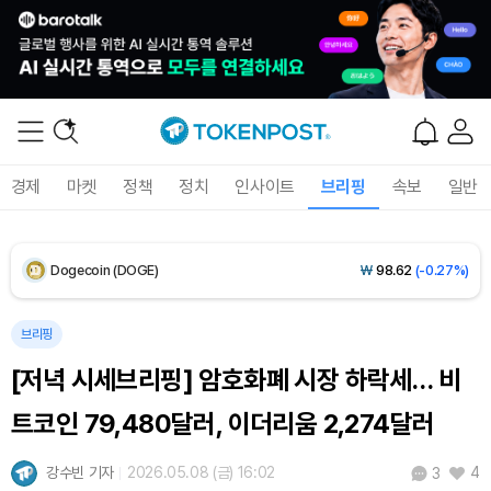
XRP (XRP)
₩
1,462
(+0.44%)
Solana (SOL)
₩
107,310
(+2.04%)
TRON (TRX)
₩
464.1
(+0.75%)
Hyperliquid (HYPE)
₩
76,946
(+0.49%)
경제
마켓
정책
정치
인사이트
브리핑
속보
일반
Dogecoin (DOGE)
₩
98.62
(-0.27%)
Bitcoin (BTC)
₩
91,231,520
(-0.21%)
브리핑
[저녁 시세브리핑] 암호화폐 시장 하락세… 비
트코인 79,480달러, 이더리움 2,274달러
강수빈 기자
2026.05.08 (금) 16:02
4
3