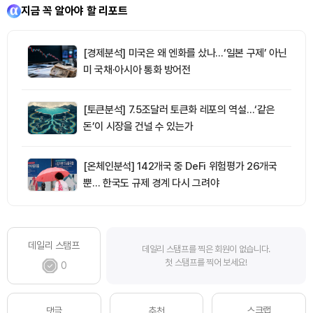
지금 꼭 알아야 할 리포트
[경제분석] 미국은 왜 엔화를 샀나…‘일본 구제’ 아닌
미 국채·아시아 통화 방어전
[토큰분석] 7.5조달러 토큰화 레포의 역설…‘같은
돈’이 시장을 건널 수 있는가
[온체인분석] 142개국 중 DeFi 위험평가 26개국
뿐… 한국도 규제 경계 다시 그려야
데일리 스탬프
데일리 스탬프를 찍은 회원이 없습니다.
첫 스탬프를 찍어 보세요!
0
스크랩
댓글
추천