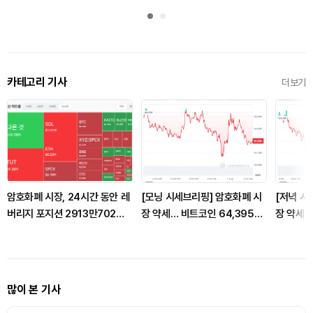
카테고리 기사
더보기
암호화폐 시장, 24시간 동안 레
[모닝 시세브리핑] 암호화폐 시
[저녁 시
버리지 포지션 2913만702달
장 약세… 비트코인 64,395달
장 약세…
러 청산
러, 이더리움 1,909달러
러, 이더
많이 본 기사