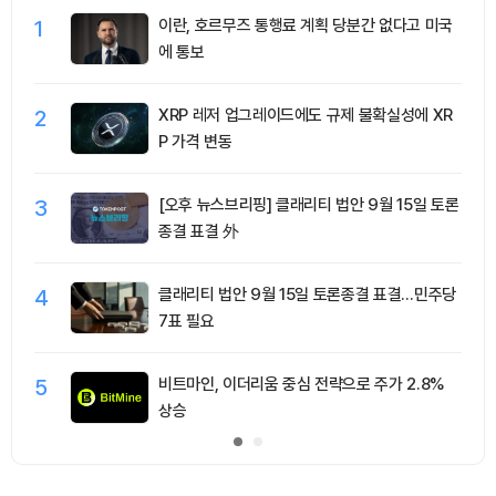
1
이란, 호르무즈 통행료 계획 당분간 없다고 미국
에 통보
2
XRP 레저 업그레이드에도 규제 불확실성에 XR
P 가격 변동
3
[오후 뉴스브리핑] 클래리티 법안 9월 15일 토론
종결 표결 外
4
클래리티 법안 9월 15일 토론종결 표결…민주당
7표 필요
5
비트마인, 이더리움 중심 전략으로 주가 2.8%
상승