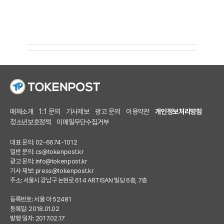
매체소개
1:1 문의
기사제보
광고 문의
이용약관
개인정보처리방침
청소년보호정책
이메일무단수집거부
대표 문의: 02-6674-1012
일반 문의:
cs@tokenpost.kr
광고 문의:
info@tokenpost.kr
기사 제보:
press@tokenpost.kr
주소: 서울시 강남구 논현로 614 ARTISAN 빌딩 6층, 7층
등록번호: 서울 아 52481
등록일: 2018.01.02
발행 일자: 2017.02.17