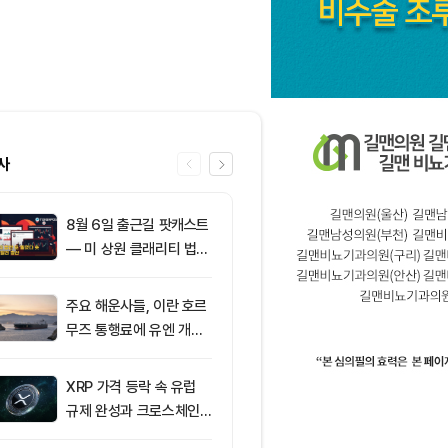
사
8월 6일 출근길 팟캐스트
6
리플(XRP), 1
— 미 상원 클래리티 법안
지선 시험대…
또 밀렸다…비트코인·이더
간이 분기점 
리움 반등 속 숏 청산 2.3
주요 해운사들, 이란 호르
7
8월 6일 퇴근
5억달러
무즈 통행료에 유엔 개입
— 미국 비트
요청
움 현물 ETF 
달러 순유입, 
XRP 가격 등락 속 유럽
8
[오후 시세브리
림 강화
규제 완성과 크로스체인
폐 시장 혼조세
확장 주목
인 64,516달