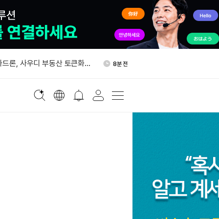
 이달 2.1조달러 증가…암호화폐
16분 전
먹어
하드론, 사우디 부동산 토큰화
8분 전
베이스 x402 연동…AI 에이전
8분 전
 결제 지원
인 ETF, 이번 주 매일 매
10분 전
억7800만달러
 알파벳, 달러 투자등급 채권
12분 전
 이달 2.1조달러 증가…암호화폐
16분 전
먹어
하드론, 사우디 부동산 토큰화
8분 전