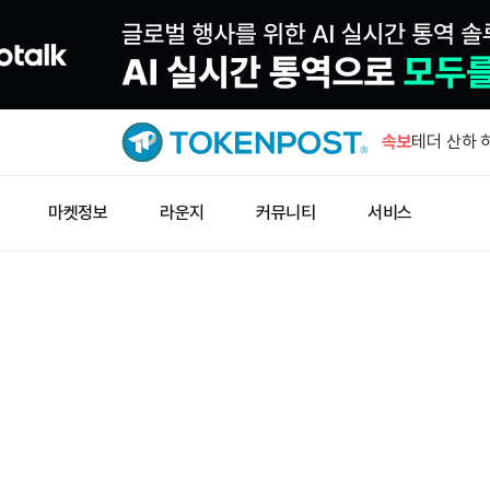
S&P500
시총과 맞
속보
테더 산하 
추진한다
아캄, 코인
마켓정보
라운지
커뮤니티
서비스
트 USDC
블랙록 비트코
수…누적 4
구글 모회사
발행 착수
S&P500
시총과 맞
테더 산하 
추진한다