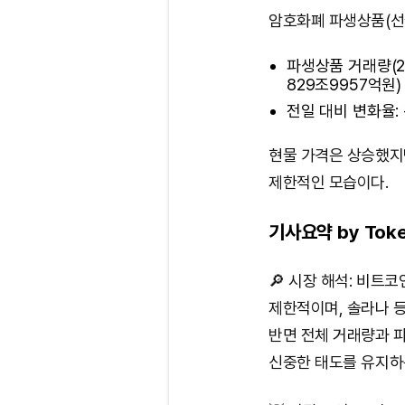
암호화폐 파생상품(선
파생상품 거래량(24
829조9957억원)
전일 대비 변화율: -
현물 가격은 상승했지
제한적인 모습이다.
기사요약 by Toke
🔎 시장 해석: 비트
제한적이며, 솔라나 
반면 전체 거래량과 
신중한 태도를 유지하