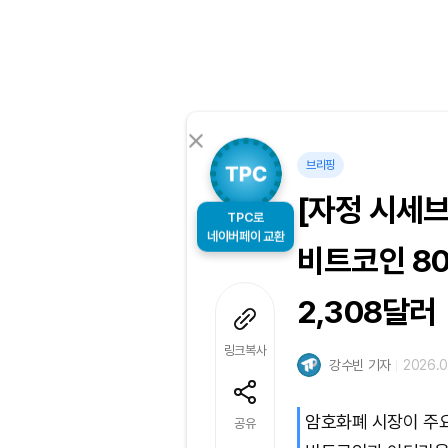
브리핑
[자정 시세
TPC로
네이버페이 교환
비트코인 80
2,308달러
링크복사
강수빈 기자
2026.0
암호화폐 시장이 주요
공유