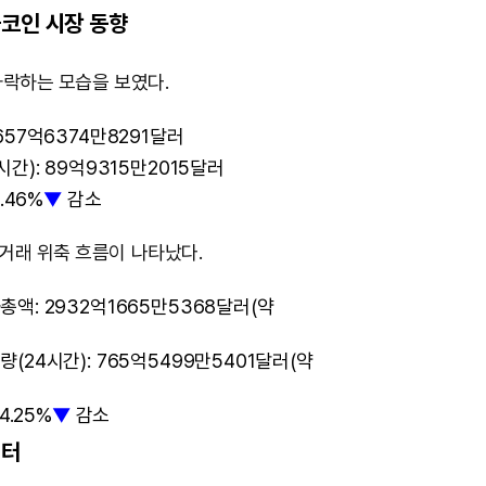
코인 시장 동향
M
하락하는 모습을 보였다.
u
657억6374만8291달러
t
간): 89억9315만2015달러
e
.46%
▼
감소
거래 위축 흐름이 나타났다.
액: 2932억1665만5368달러(약
(24시간): 765억5499만5401달러(약
4.25%
▼
감소
이터