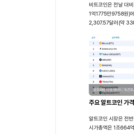
비트코인은 전날 대비 0
1억1775만9758원)
2,307.57달러(약 3
암호화폐 시세 데이터 / 토큰
주요 알트코인 가격
알트코인 시장은 전반
시가총액은 1조664억2