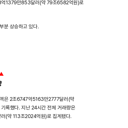
3억1379만853달러(약 79조6582억원)로
부분 상승하고 있다.
▲
량
은 2조6747억5163만2777달러(약
를 기록했다. 지난 24시간 전체 거래량은
달러(약 113조2024억원)로 집계됐다.