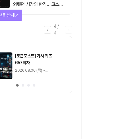
외됐던 시장의 반격… 코스피
대규모 숏스퀴즈
을 완료하고 보상을 획득!
1
/
4
0
출석 체크
/ 0
이동
0
기사 스탬프
/ 0
이동