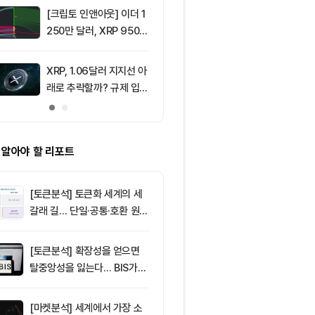
움 1,897달러
[크립토 인앤아웃] 이더 1
9
ETF스토어 대표
250만 달러, XRP 950만
TY 법안 논의
달러 이탈
교육 필요성 드
XRP, 1.06달러 지지선 아
10
리플(XRP), 1
래로 추락할까? 규제 입법
지선 시험대…1
과 기관 자금 유입 관건
복이 분기점
 알아야 할 리포트
[토큰분석] 토큰화 세계의 세
갈래 길… 단일·공통·호환 원장
이 가르는 ‘원자적 결제’의 운
명
[토큰분석] 확장성을 얻으면
탈중앙성을 잃는다… BIS가
짚은 블록체인 ‘분열의 경제
학’
[마켓분석] 세계에서 가장 소