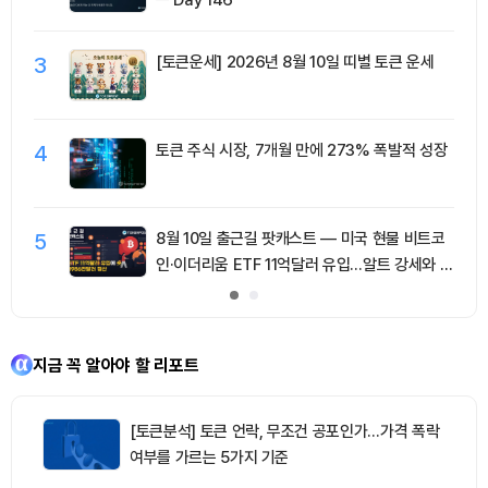
3
[토큰운세] 2026년 8월 10일 띠별 토큰 운세
4
토큰 주식 시장, 7개월 만에 273% 폭발적 성장
5
8월 10일 출근길 팟캐스트 — 미국 현물 비트코
인·이더리움 ETF 11억달러 유입…알트 강세와 숏
청산 동반
지금 꼭 알아야 할 리포트
[토큰분석] 토큰 언락, 무조건 공포인가…가격 폭락
여부를 가르는 5가지 기준