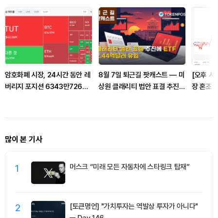
암호화폐 시장, 24시간 동안 레
8월 7일 퇴근길 팟캐스트 — 미
[오후 시
버리지 포지션 6343만7260
상원 클래리티 법안 표결 추진…
장 혼조세
달러 청산
비트코인 ETF 3일 연속 유입
달러, 이
많이 본 기사
1
머스크 “미래 모든 자동차에 스타링크 탑재”
2
[토큰명언] "가치투자는 역발상 투자가 아니다"
ㅡ Day 146