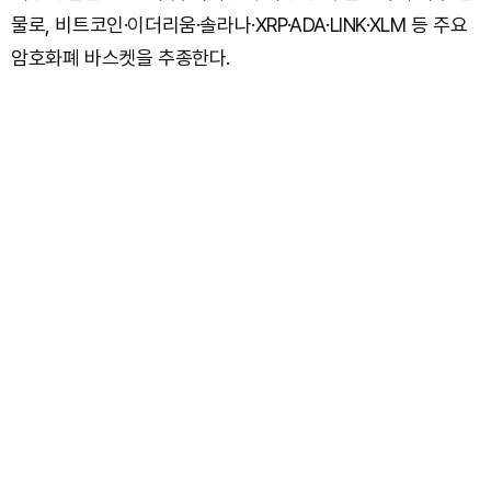
물로, 비트코인·이더리움·솔라나·XRP·ADA·LINK·XLM 등 주요
암호화폐 바스켓을 추종한다.