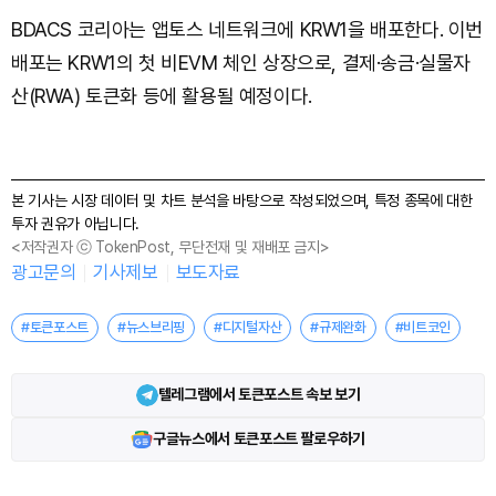
BDACS 코리아는 앱토스 네트워크에 KRW1을 배포한다. 이번
배포는 KRW1의 첫 비EVM 체인 상장으로, 결제·송금·실물자
산(RWA) 토큰화 등에 활용될 예정이다.
본 기사는 시장 데이터 및 차트 분석을 바탕으로 작성되었으며, 특정 종목에 대한
투자 권유가 아닙니다.
<저작권자 ⓒ TokenPost, 무단전재 및 재배포 금지>
광고문의
기사제보
보도자료
#토큰포스트
#뉴스브리핑
#디지털자산
#규제완화
#비트코인
텔레그램에서 토큰포스트 속보 보기
구글뉴스에서 토큰포스트 팔로우하기