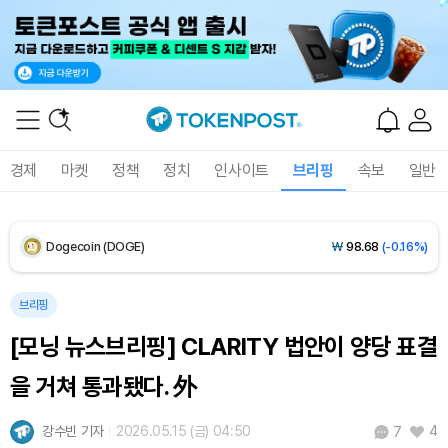
XRP (XRP)
₩
1,460
(-0.09%)
Solana (SOL)
₩
108,407
(+0.70%)
TRON (TRX)
₩
464.7
(+0.16%)
Hyperliquid (HYPE)
₩
77,156
(-0.02%)
경제
마켓
정책
정치
인사이트
브리핑
속보
일반
Dogecoin (DOGE)
₩
98.68
(-0.16%)
Bitcoin (BTC)
₩
91,940,579
(+0.55%)
브리핑
[모닝 뉴스브리핑] CLARITY 법안이 양당 표결
을 거쳐 통과됐다. 外
강수빈 기자
2026.05.15 (금) 04:50
4
7