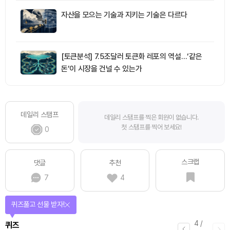
자산을 모으는 기술과 지키는 기술은 다르다
[토큰분석] 7.5조달러 토큰화 레포의 역설…‘같은
돈’이 시장을 건널 수 있는가
데일리 스탬프
데일리 스탬프를 찍은 회원이 없습니다.
첫 스탬프를 찍어 보세요!
0
스크랩
댓글
추천
7
4
퀴즈풀고 선물 받자!
4
/
퀴즈