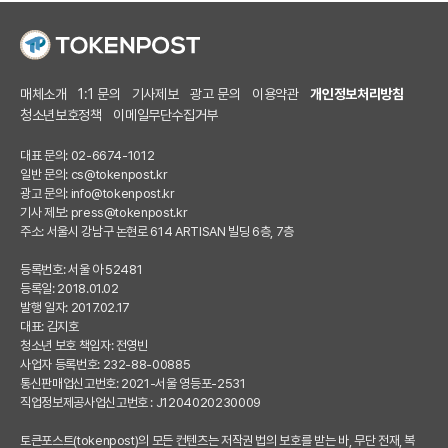
매체소개
1:1 문의
기사제보
광고 문의
이용약관
개인정보처리방침
청소년보호정책
이메일무단수집거부
대표 문의: 02-6674-1012
일반 문의:
cs@tokenpost.kr
광고 문의:
info@tokenpost.kr
기사 제보:
press@tokenpost.kr
주소: 서울시 강남구 논현로 614 ARTISAN 빌딩 6층, 7층
등록번호: 서울 아 52481
등록일: 2018.01.02
발행 일자: 2017.02.17
대표: 김지호
청소년 보호 책임자: 전영빈
사업자 등록번호: 232-88-00885
통신판매업신고번호: 2021-서울 영등포-2531
직업정보제공사업신고번호 : J1204020230009
토큰포스트(tokenpost)의 모든 컨텐츠는 저작권 법의 보호를 받는 바, 무단 전재, 복