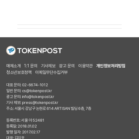
매체소개
1:1 문의
기사제보
광고 문의
이용약관
개인정보처리방침
청소년보호정책
이메일무단수집거부
대표 문의: 02-6674-1012
일반 문의:
cs@tokenpost.kr
광고 문의:
info@tokenpost.kr
기사 제보:
press@tokenpost.kr
주소: 서울시 강남구 논현로 614 ARTISAN 빌딩 6층, 7층
등록번호: 서울 아 52481
등록일: 2018.01.02
발행 일자: 2017.02.17
대표: 김지호