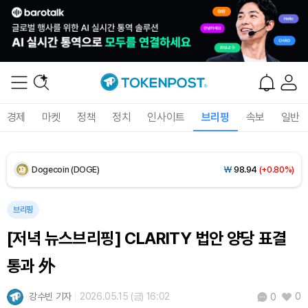
Solana (SOL)
₩
106,711
(+2.87%)
TRON (TRX)
₩
462.7
(+0.41%)
Hyperliquid (HYPE)
₩
77,407
(+1.57%)
경제
마켓
정책
정치
인사이트
브리핑
속보
일반
Dogecoin (DOGE)
₩
98.94
(+0.80%)
Bitcoin (BTC)
₩
91,373,004
(+0.08%)
브리핑
[저녁 뉴스브리핑] CLARITY 법안 양당 표결
통과 外
강수빈 기자
2026.05.15 (금) 16:02
0
0