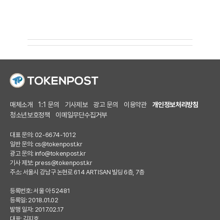
매체소개
1:1 문의
기사제보
광고 문의
이용약관
개인정보처리방침
청소년보호정책
이메일무단수집거부
대표 문의: 02-6674-1012
일반 문의:
cs@tokenpost.kr
광고 문의:
info@tokenpost.kr
기사 제보:
press@tokenpost.kr
주소: 서울시 강남구 논현로 614 ARTISAN 빌딩 6층, 7층
등록번호: 서울 아 52481
등록일: 2018.01.02
발행 일자: 2017.02.17
대표: 김지호