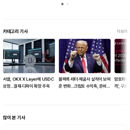
카테고리 기사
더보기
서클, OKX X Layer에 USDC
블랙록·테더·채굴사 실적이 보여
암호화폐 
상장…결제·디파이 확장 주목
준 변화…크립토 수익축, 준비금
격’, 구조
과 이자로 이동
“상반기 피
많이 본 기사