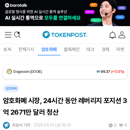
Solana (SOL)
₩
104,739
(+0.65%)
TRON (TRX)
₩
466.1
(+0.12%)
Hyperliquid (HYPE)
₩
77,400
(-3.19%)
토픽
전체기사
암호화폐
블록체인
테크
경제
마켓
Dogecoin (DOGE)
₩
99.37
(+1.13%)
Bitcoin (BTC)
₩
92,344,644
(+0.49%)
암호화폐
암호화폐 시장, 24시간 동안 레버리지 포지션 3
억 2671만 달러 청산
최윤서 기자
2026.05.15 (금) 16:01
0
0