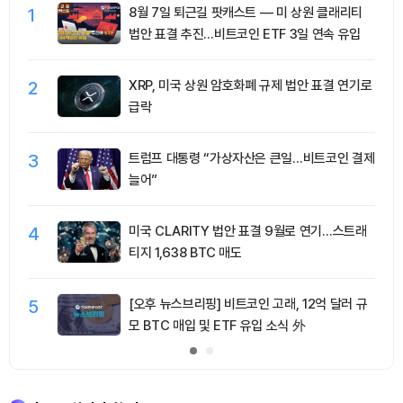
1
8월 7일 퇴근길 팟캐스트 — 미 상원 클래리티
법안 표결 추진…비트코인 ETF 3일 연속 유입
2
XRP, 미국 상원 암호화폐 규제 법안 표결 연기로
급락
3
트럼프 대통령 “가상자산은 큰일…비트코인 결제
늘어”
4
미국 CLARITY 법안 표결 9월로 연기…스트래
티지 1,638 BTC 매도
5
[오후 뉴스브리핑] 비트코인 고래, 12억 달러 규
모 BTC 매입 및 ETF 유입 소식 外