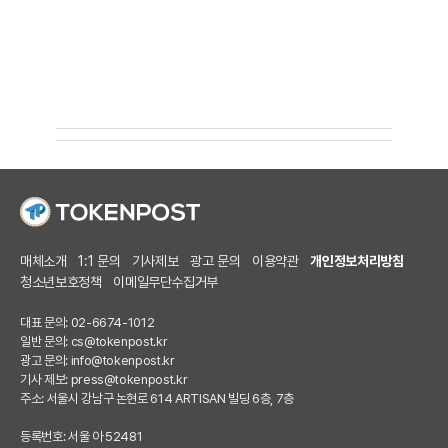
매체소개
1:1 문의
기사제보
광고 문의
이용약관
개인정보처리방침
청소년보호정책
이메일무단수집거부
대표 문의: 02-6674-1012
일반 문의:
cs@tokenpost.kr
광고 문의:
info@tokenpost.kr
기사 제보:
press@tokenpost.kr
주소: 서울시 강남구 논현로 614 ARTISAN 빌딩 6층, 7층
등록번호: 서울 아 52481