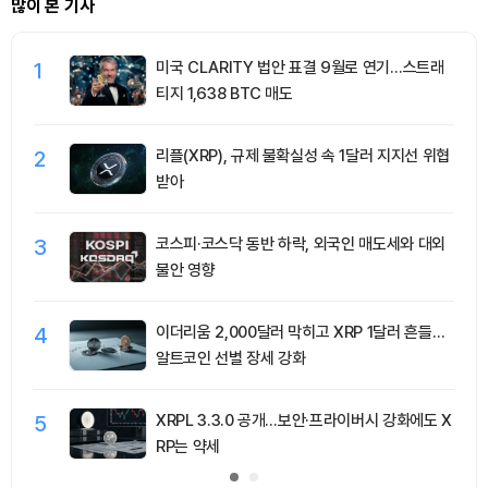
많이 본 기사
1
미국 CLARITY 법안 표결 9월로 연기…스트래
티지 1,638 BTC 매도
2
리플(XRP), 규제 불확실성 속 1달러 지지선 위협
받아
3
코스피·코스닥 동반 하락, 외국인 매도세와 대외
불안 영향
4
이더리움 2,000달러 막히고 XRP 1달러 흔들…
알트코인 선별 장세 강화
5
XRPL 3.3.0 공개…보안·프라이버시 강화에도 X
RP는 약세