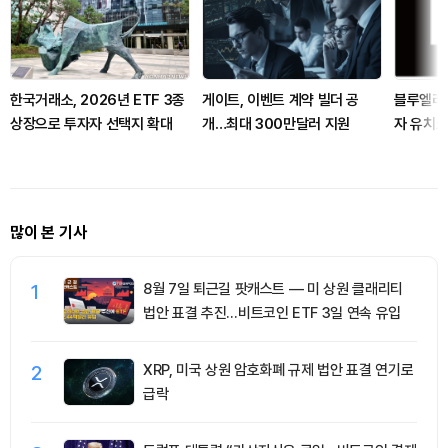
한국거래소, 2026년 ETF 3종
게이트, 이벤트 계약 빌더 공
블루엘리펀
상장으로 투자자 선택지 확대
개…최대 300만달러 지원
자 유치로
차
많이 본 기사
1
8월 7일 퇴근길 팟캐스트 — 미 상원 클래리티
법안 표결 추진…비트코인 ETF 3일 연속 유입
2
XRP, 미국 상원 암호화폐 규제 법안 표결 연기로
급락