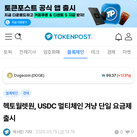
Solana (SOL)
₩
104,739
(+0.65%)
TRON (TRX)
₩
466.1
(+0.12%)
Hyperliquid (HYPE)
₩
77,400
(-3.19%)
토픽
전체기사
암호화폐
블록체인
테크
경제
마켓
Dogecoin (DOGE)
₩
99.37
(+1.13%)
Bitcoin (BTC)
₩
92,344,644
(+0.49%)
블록체인
경제
헥토월렛원, USDC 멀티체인 겨냥 단일 요금제
출시
박서진 기자
2026.05.15 (금) 14:19
0
0