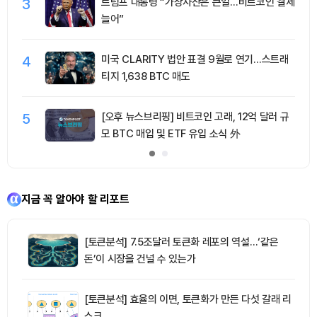
3
트럼프 대통령 “가상자산은 큰일…비트코인 결제
늘어”
4
미국 CLARITY 법안 표결 9월로 연기…스트래
티지 1,638 BTC 매도
5
[오후 뉴스브리핑] 비트코인 고래, 12억 달러 규
모 BTC 매입 및 ETF 유입 소식 外
지금 꼭 알아야 할 리포트
[토큰분석] 7.5조달러 토큰화 레포의 역설…‘같은
돈’이 시장을 건널 수 있는가
[토큰분석] 효율의 이면, 토큰화가 만든 다섯 갈래 리
스크