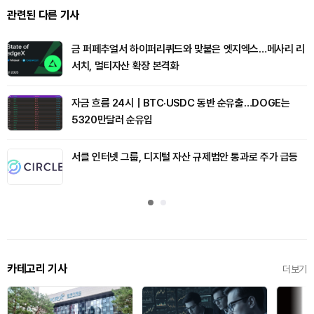
관련된 다른 기사
금 퍼페추얼서 하이퍼리퀴드와 맞붙은 엣지엑스…메사리 리
서치, 멀티자산 확장 본격화
자금 흐름 24시｜BTC·USDC 동반 순유출…DOGE는
5320만달러 순유입
서클 인터넷 그룹, 디지털 자산 규제법안 통과로 주가 급등
카테고리 기사
더보기