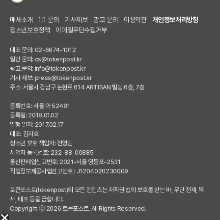
매체소개
1:1 문의
기사제보
광고 문의
이용약관
개인정보처리방침
청소년보호정책
이메일무단수집거부
대표 문의: 02-6674-1012
일반 문의:
cs@tokenpost.kr
광고 문의:
info@tokenpost.kr
기사 제보:
press@tokenpost.kr
주소: 서울시 강남구 논현로 614 ARTISAN 빌딩 6층, 7층
등록번호: 서울 아 52481
등록일: 2018.01.02
발행 일자: 2017.02.17
대표: 김지호
청소년 보호 책임자: 전영빈
사업자 등록번호: 232-88-00885
통신판매업신고번호: 2021-서울 영등포-2531
직업정보제공사업신고번호 : J1204020230009
토큰포스트(tokenpost)의 모든 컨텐츠는 저작권 법의 보호를 받는 바, 무단 전재, 복
사, 배포 등을 금합니다.
Copyright ⓒ 2026 토큰포스트. All Rights Reserved.