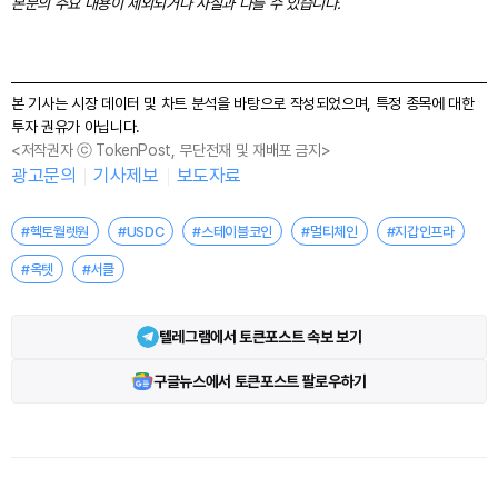
본문의 주요 내용이 제외되거나 사실과 다를 수 있습니다.
본 기사는 시장 데이터 및 차트 분석을 바탕으로 작성되었으며, 특정 종목에 대한
투자 권유가 아닙니다.
<저작권자 ⓒ TokenPost, 무단전재 및 재배포 금지>
광고문의
기사제보
보도자료
#헥토월렛원
#USDC
#스테이블코인
#멀티체인
#지갑인프라
#옥텟
#서클
텔레그램에서 토큰포스트 속보 보기
구글뉴스에서 토큰포스트 팔로우하기