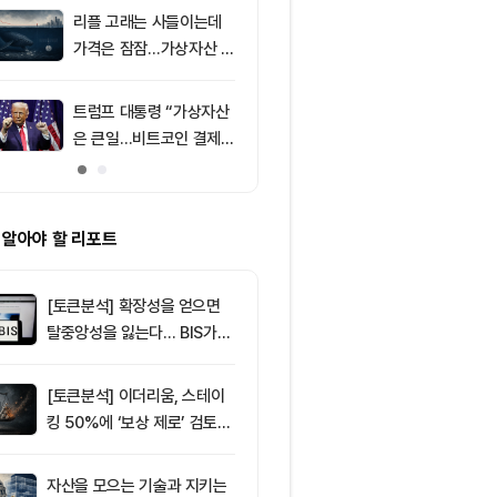
리플 고래는 사들이는데
9
미국 CLARIT
가격은 잠잠…가상자산 바
결 9월로 연
닥 신호 주목
지 1,638 BT
트럼프 대통령 “가상자산
10
[오후 뉴스브리
은 큰일…비트코인 결제
인 고래, 12억
늘어”
BTC 매입 및 
소식 外
 알아야 할 리포트
[토큰분석] 확장성을 얻으면
탈중앙성을 잃는다… BIS가
짚은 블록체인 ‘분열의 경제
학’
[토큰분석] 이더리움, 스테이
킹 50%에 ‘보상 제로’ 검토…
통화정책 개편인가 탈중앙화
역행인가
자산을 모으는 기술과 지키는