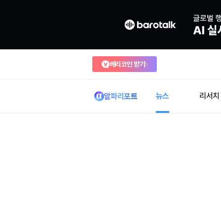
베리코인 받기
뉴스
리서치
알파리포트