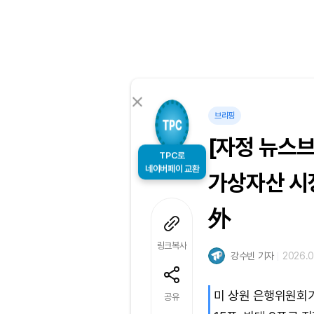
브리핑
[자정 뉴스브
TPC로
가상자산 시
네이버페이 교환
外
링크복사
강수빈 기자
2026.0
미 상원 은행위원회
공유