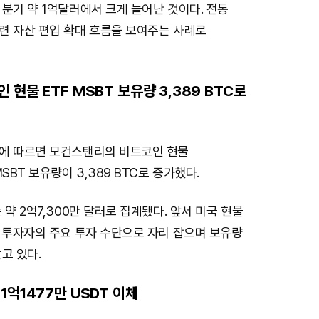
분기 약 1억달러에서 크게 늘어난 것이다. 전통
M
련 자산 편입 확대 흐름을 보여주는 사례로
u
t
e
현물 ETF MSBT 보유량 3,389 BTC로
에 따르면 모건스탠리의 비트코인 현물
SBT 보유량이 3,389 BTC로 증가했다.
 약 2억7,300만 달러로 집계됐다. 앞서 미국 현물
관 투자자의 주요 투자 수단으로 자리 잡으며 보유량
고 있다.
1억1477만 USDT 이체