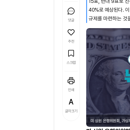
15표, 반대 9표로 
40%로 예상된다. 
규제를 마련하는 것을
댓글
추천
스크랩
인쇄
글자크기
미 상원 은행위원회, 가상자