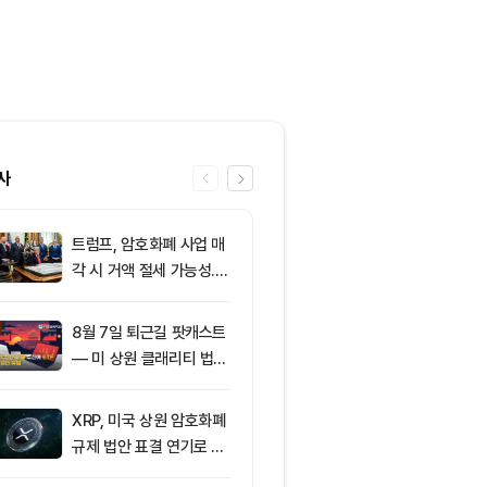
사
트럼프, 암호화폐 사업 매
6
클래리티 법안,
각 시 거액 절세 가능성...
앞두고 분기점
클래리티 법안 윤리 조항
불투명
주목
8월 7일 퇴근길 팟캐스트
7
[특징주] 금호
— 미 상원 클래리티 법안
락장서 외국인
표결 추진…비트코인 ET
속…장중 매수 
F 3일 연속 유입
포착
XRP, 미국 상원 암호화폐
8
친암호화폐 진영
규제 법안 표결 연기로 급
당 경선서 뜻밖
락
래리티 법안 변