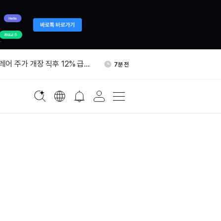
그널 전화번호 없는 가입 추진
1시간 전
어 주가 개장 직후 12% 급
7분 전
최고가
장, AI 관련주 강세…아틀라시
13분 전
%↑
동창업자, 이더리움 EIP-
34분 전
iMax H3, 훈위안Video 1.5
59분 전
오픈소스 비디오 모델”
그널 전화번호 없는 가입 추진
1시간 전
어 주가 개장 직후 12% 급
7분 전
최고가