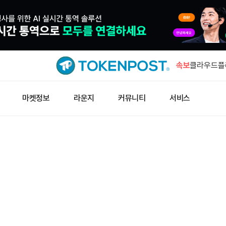
비탈릭 “시
환영”
속보
클라우드플레
등…사상 
미 증시 개
마켓정보
라운지
커뮤니티
서비스
안 32.55
샤프링크 공
8361 반대
비탈릭 “Min
넘어선 첫 
비탈릭 “시
환영”
클라우드플레
등…사상 