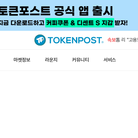
중국 AI 
별 과금 검
속보
톰 리 "고
률 40% 아
리비아, 20
마켓정보
라운지
커뮤니티
서비스
배럴 목표
하이프스트랫 
PURR 21
스트래티지,
25위권 재
중국 AI 
별 과금 검
톰 리 "고
률 40% 아