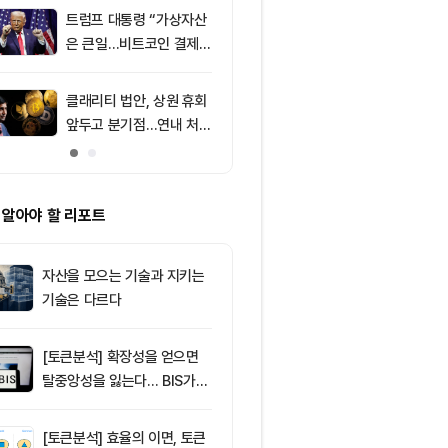
소식 外
트럼프 대통령 “가상자산
9
미 상원 크립토
은 큰일…비트코인 결제
연…홍콩·싱가
늘어”
경쟁력 커지나
클래리티 법안, 상원 휴회
10
토큰포스트, i
앞두고 분기점…연내 처리
이드 공식 앱 
불투명
쿠폰·디센트 S
캠페인
 알아야 할 리포트
자산을 모으는 기술과 지키는
기술은 다르다
[토큰분석] 확장성을 얻으면
탈중앙성을 잃는다… BIS가
짚은 블록체인 ‘분열의 경제
학’
[토큰분석] 효율의 이면, 토큰