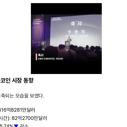
코인 시장 동향
M
위축되는 모습을 보였다.
u
616억8281만달러
t
간): 82억2700만달러
e
5.74%
▼
감소