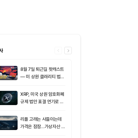
사
8월 7일 퇴근길 팟캐스트
6
미국 CLARIT
— 미 상원 클래리티 법안
결 9월로 연
표결 추진…비트코인 ET
지 1,638 BT
F 3일 연속 유입
XRP, 미국 상원 암호화폐
7
친암호화폐 진영
규제 법안 표결 연기로 급
당 경선서 뜻밖
락
래리티 법안 변
리플 고래는 사들이는데
8
[오후 뉴스브리
가격은 잠잠…가상자산 바
인 고래, 12억
닥 신호 주목
BTC 매입 및 