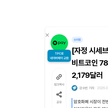
브리핑
[자정 시세
TPC로
네이버페이 교환
비트코인 78
2,179달러
링크복사
강수빈 기자
2026.0
암호화폐 시장이 전
공유