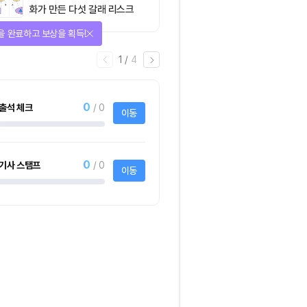
화가 만든 다섯 갈래 리스크
을 완료하고 보상을 획득!
1
/
4
0
출석 체크
/ 0
이동
0
기사 스탬프
/ 0
이동