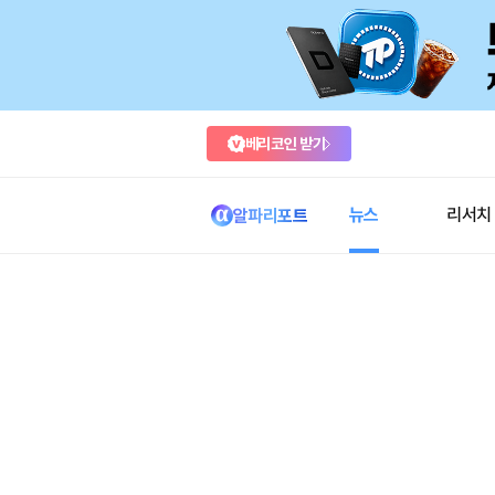
베리코인 받기
뉴스
리서치
알파리포트