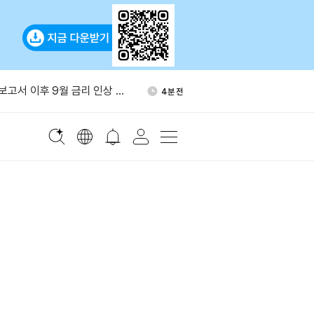
대모델, 토큰 수요 급증에 시간대
16분 전
토
용보고서 이후 9월 금리 인상 확
4분 전
래로"
30년대 초 원유 생산 200만
6분 전
DAT, 1,370만달러 들여
8분 전
0만개 매입
 델 제치고 미국 주식 거래량
11분 전
진입
대모델, 토큰 수요 급증에 시간대
16분 전
토
용보고서 이후 9월 금리 인상 확
4분 전
래로"