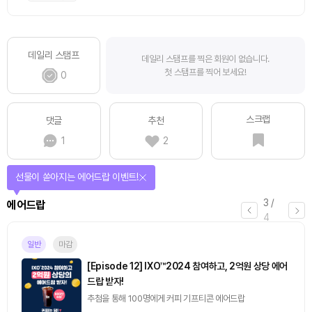
데일리 스탬프
데일리 스탬프를 찍은 회원이 없습니다.
첫 스탬프를 찍어 보세요!
0
스크랩
댓글
추천
1
2
퀴즈풀고 선물 받자!
4
/
퀴즈
4
마감
[토큰포스트] 기사 퀴즈 658회차
2026.08.07 (금) ~ 2026.08.08 (토)