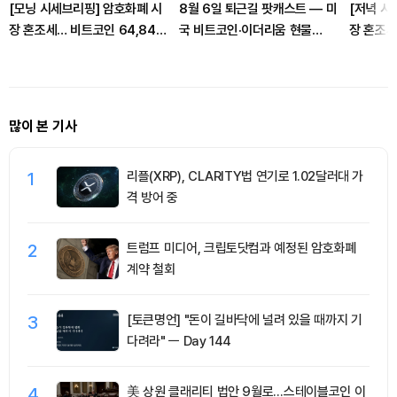
[모닝 시세브리핑] 암호화폐 시
8월 6일 퇴근길 팟캐스트 — 미
[저녁 시
장 혼조세… 비트코인 64,849
국 비트코인·이더리움 현물
장 혼조세
달러, 이더리움 1,917달러
ETF 3억520만달러 순유입, 대
달러, 이
형자산 쏠림 강화
많이 본 기사
1
리플(XRP), CLARITY법 연기로 1.02달러대 가
격 방어 중
2
트럼프 미디어, 크립토닷컴과 예정된 암호화폐
계약 철회
3
[토큰명언] "돈이 길바닥에 널려 있을 때까지 기
다려라" ㅡ Day 144
4
美 상원 클래리티 법안 9월로…스테이블코인 이