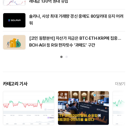
래대금 130억 원대 유입
솔라나, 사상 최대 거래량 경신 중에도 80달러대 유지 어려
워
[코인 동향분석] 자산가 자금은 BTC·ETH·XRP에 집중…
BCH·AGI 등 RSI 한자릿수 ‘과매도’ 구간
카테고리 기사
더보기