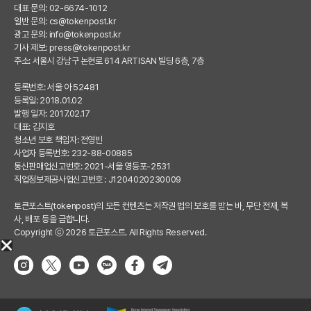
대표 문의: 02-6674-1012
일반 문의:
cs@tokenpost.kr
광고 문의:
info@tokenpost.kr
기사 제보:
press@tokenpost.kr
주소: 서울시 강남구 논현로 614 ARTISAN 빌딩 6층, 7층
등록번호: 서울 아 52481
등록일: 2018.01.02
발행 일자: 2017.02.17
대표: 김지호
청소년 보호 책임자: 전영빈
사업자 등록번호: 232-88-00885
통신판매업신고번호: 2021-서울 영등포-2531
직업정보제공사업신고번호 : J1204020230009
토큰포스트(tokenpost)의 모든 컨텐츠는 저작권 법의 보호를 받는 바, 무단 전재, 복
사, 배포 등을 금합니다.
Copyright ⓒ 2026 토큰포스트. All Rights Reserved.