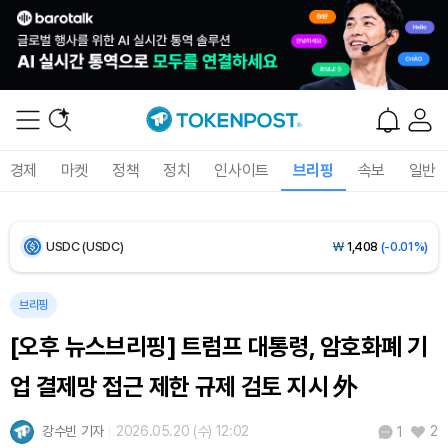
Ethereum (ETH)
₩
2,696,916
(+0.66%)
Tether USDt (USDT)
₩
1,407
(+0.02%)
BNB (BNB)
₩
836,763
(+1.34%)
경제
마켓
정책
정치
인사이트
브리핑
속보
일반
USDC (USDC)
₩
1,408
(-0.01%)
XRP (XRP)
₩
1,457
(+0.80%)
Solana (SOL)
₩
105,212
(+2.63%)
브리핑
[오후 뉴스브리핑] 트럼프 대통령, 암호화폐 기
TRON (TRX)
₩
460.7
(+0.14%)
업 결제망 접근 제한 규제 검토 지시 外
Hyperliquid (HYPE)
₩
76,535
(-2.20%)
강수빈 기자
2026.05.20 (수) 12:02
2
1
Dogecoin (DOGE)
₩
98.99
(+1.72%)