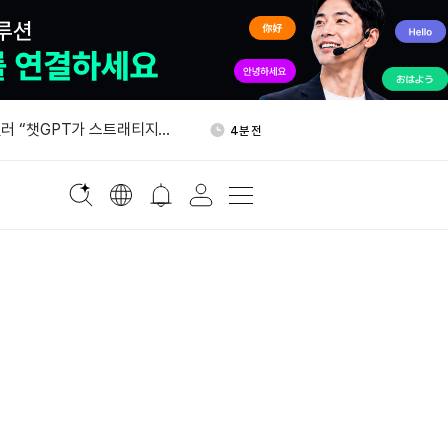
 XRP 신탁, 상반기 1억
21분 전
달러어치 매도했다
러 “챗GPT가 스트래티지
4분 전
 조달 지원”
테이블코인 통합 플랫폼 '문페
15분 전
이즈' 내놨다
57개국 1,640개 기업 침해…
16분 전
취 집중
발행에 1,150억 달러 청약 수
18분 전
 XRP 신탁, 상반기 1억
21분 전
달러어치 매도했다
러 “챗GPT가 스트래티지
4분 전
 조달 지원”