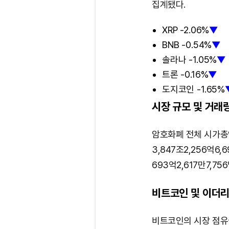
집계됐다.
XRP -2.06%
▼
BNB -0.54%
▼
솔라나 -1.05%
▼
트론 -0.16%
▼
도지코인 -1.65%
시장 규모 및 거래
암호화폐 전체 시가총액
3,847조2,256억6
693억2,617만7,75
비트코인 및 이더리
비트코인의 시장 점유율