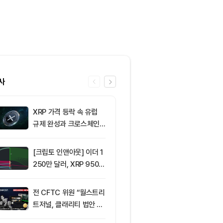
사
XRP 가격 등락 속 유럽
6
[저녁 시세브리
규제 완성과 크로스체인
폐 시장 혼조세
확장 주목
인 64,792달
움 1,911달러
[크립토 인앤아웃] 이더 1
7
그레이스케일, X
250만 달러, XRP 950만
SOL 비중 올
달러 이탈
줄였다
전 CFTC 위원 “월스트리
8
[칼럼] 콜드월
트저널, 클래리티 법안 오
다…내 코인은 
독”
나