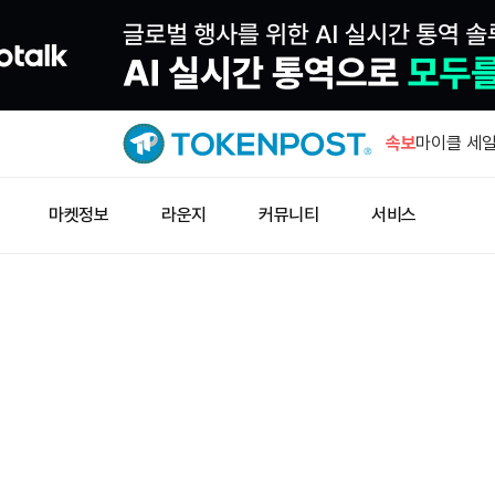
그레이스케일
8000만
속보
마이클 세일
150억달러
문페이, 스
마켓정보
라운지
커뮤니티
서비스
이 엔터프라
북한 해커, 
암호화폐 탈
알파벳 채권 
요
그레이스케일
8000만
마이클 세일
150억달러