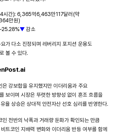
시간): 6,365억6,463만117달러(약
,364만원)
25.28%
▼
감소
수요가 다소 진정되며 레버리지 포지션 운용도
 볼 수 있다.
nPost.ai
트코인은 강보합을 유지했지만 이더리움과 주요
를 보이며 시장은 뚜렷한 방향성 없이 혼조 흐름을
점유율 상승은 상대적 안전자산 선호 심리를 반영한다.
트코인 전반의 낙폭과 거래량 둔화가 확인되는 만큼
 비트코인 지배력 변화와 이더리움 반등 여부를 함께