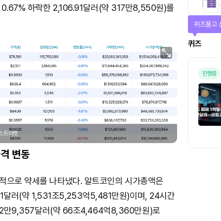
67% 하락한 2,106.91달러(약 317만8,550원)를
매일 미션
미션
포스트마켓
격 변동
적으로 약세를 나타냈다. 알트코인의 시가총액은
1달러(약 1,531조5,253억5,481만원)이며, 24시간
2만9,357달러(약 66조4,464억8,360만원)로