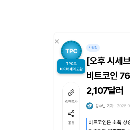
브리핑
[오후 시세
TPC로
네이버페이 교환
비트코인 76
2,107달러
링크복사
강수빈 기자
2026.0
비트코인은 소폭 상
공유