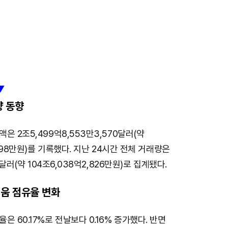
▼
량 동향
은 2조5,499억8,553만3,570달러(약
,698만원)를 기록했다. 지난 24시간 전체 거래량은
6달러(약 104조6,038억2,826만원)로 집계됐다.
움 점유율 변화
은 60.17%로 전날보다 0.16% 증가했다. 반면