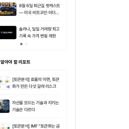
8월 6일 퇴근길 팟캐스트
9
토큰포스트, 
— 미국 비트코인·이더리
지털자산 서비
움 현물 ETF 3억520만
‘토큰앱스’ 출
달러 순유입, 대형자산 쏠
솔라나, 일일 거래량 최고
10
리플(XRP) 1.
림 강화
기록 속 가격 변동 제한
체…지지선 시험대
러 회복될까
 알아야 할 리포트
[토큰분석] 효율의 이면, 토큰
화가 만든 다섯 갈래 리스크
자산을 모으는 기술과 지키는
기술은 다르다
[토큰분석] IMF “토큰화는 금