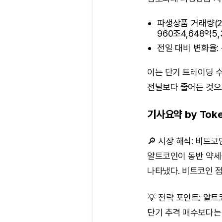
파생상품 거래량(24
960조4,648억5
전일 대비 변화율: -
이는 단기 트레이딩 
전날보다 줄어든 것으로
기사요약 by Toke
🔎 시장 해석: 비
알트코인이 동반 약세
나타냈다. 비트코인 
💡 전략 포인트: 알
단기 추격 매수보다는