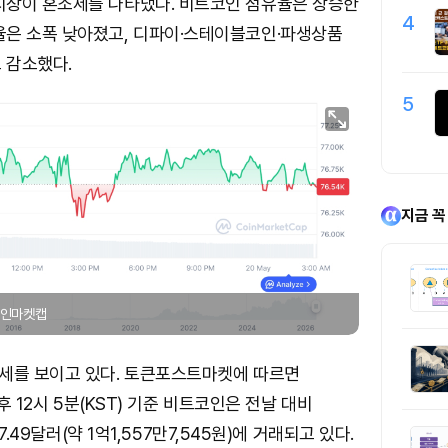
시장이 혼조세를 나타냈다. 비트코인 점유율은 상승한
4
율은 소폭 낮아졌고, 디파이·스테이블코인·파생상품
 감소했다.
5
지금 꼭
 코인마켓캡
세를 보이고 있다. 토큰포스트마켓에 따르면
오후 12시 5분(KST) 기준 비트코인은 전날 대비
07.49달러(약 1억1,557만7,545원)에 거래되고 있다.