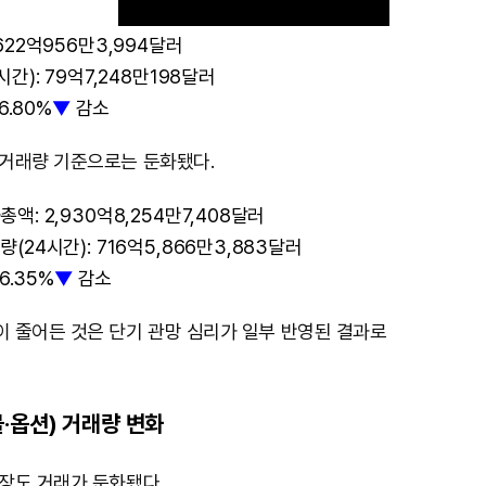
622억956만3,994달러
간): 79억7,248만198달러
M
6.80%
▼
감소
u
거래량 기준으로는 둔화됐다.
t
e
: 2,930억8,254만7,408달러
24시간): 716억5,866만3,883달러
6.35%
▼
감소
 줄어든 것은 단기 관망 심리가 일부 반영된 결과로
·옵션) 거래량 변화
장도 거래가 둔화됐다.