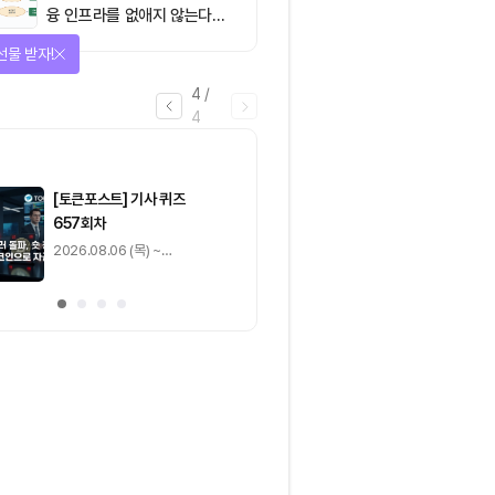
융 인프라를 없애지 않는다…
‘하이브리드 FMI’로 재편할
을 완료하고 보상을 획득!
뿐”
1
/
4
0
출석 체크
/ 0
이동
0
기사 스탬프
/ 0
이동