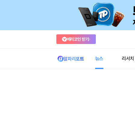
베리코인 받기
뉴스
리서치
알파리포트