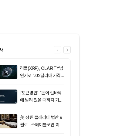
사
리플(XRP), CLARITY법
6
비트마인, 이
연기로 1.02달러대 가격
에도 주가 약세
방어 중
[토큰명언] "돈이 길바닥
7
[선물 고수 PI
에 널려 있을 때까지 기다
인 달러마진 계
려라" ㅡ Day 144
p 감소...코
2.05%p 축소
美 상원 클래리티 법안 9
8
서클 7% 급등
월로…스테이블코인 이자
와 Arc 메인넷
가 최대 쟁점
에 투자자 집중