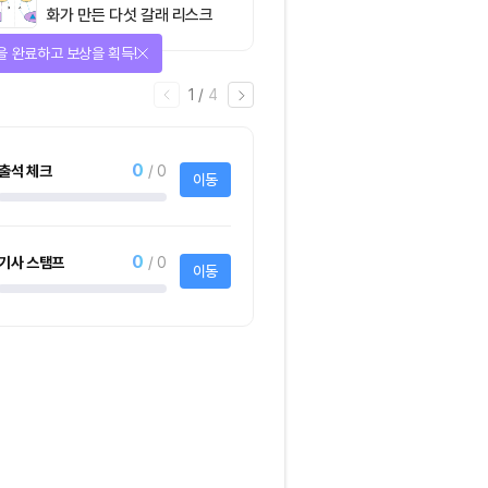
화가 만든 다섯 갈래 리스크
을 완료하고 보상을 획득!
1
/
4
0
출석 체크
/ 0
이동
0
기사 스탬프
/ 0
이동