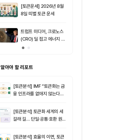
[토큰운세] 2026년 8월
9
솔라나, 무기한
8일 띠별 토큰 운세
제약정 5억 달
며 네트워크 
효과 본격화
트럼프 미디어, 크로노스
10
미국, 이란 연
(CRO) 딜 접고 에너지 합
거래소 제재…
병에 집중
차단 나섰다
 알아야 할 리포트
[토큰분석] IMF “토큰화는 금
융 인프라를 없애지 않는다…
‘하이브리드 FMI’로 재편할
뿐”
[토큰분석] 토큰화 세계의 세
갈래 길… 단일·공통·호환 원장
이 가르는 ‘원자적 결제’의 운
명
[토큰분석] 효율의 이면, 토큰