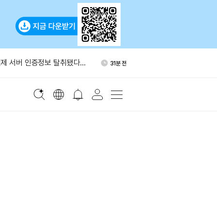
국통화 코인, 달러 스테이블코인
1시간 전
가능성'
제 서버 인증정보 탈취됐다…
31분 전
트 권고
에 0.05% 보험료…승리증권
40분 전
자, ETH 300개 추가 믹싱…
47분 전
개로 늘었다
포츠, 폴리마켓·칼시 양쪽에
50분 전
 공급
국통화 코인, 달러 스테이블코인
1시간 전
가능성'
제 서버 인증정보 탈취됐다…
31분 전
트 권고