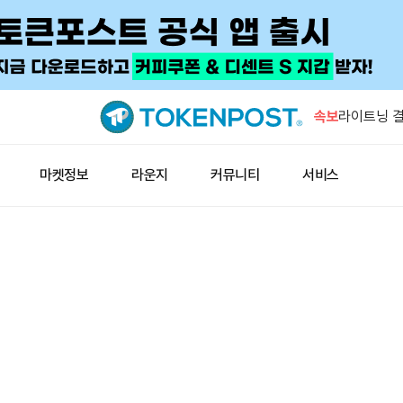
IMF '자
수요 키울 
속보
라이트닝 결
즉시 업데이
해시키 계좌
마켓정보
라운지
커뮤니티
서비스
10일 시행
아즈텍 공격
누적 500
지니어스 스
공식 데이터
IMF '자
수요 키울 
라이트닝 결
즉시 업데이