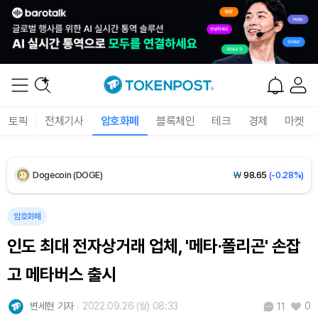
XRP (XRP)
₩
1,462
(+0.46%)
Solana (SOL)
₩
107,509
(+2.23%)
TRON (TRX)
₩
464.0
(+0.72%)
토픽
전체기사
암호화폐
블록체인
테크
경제
마켓
Hyperliquid (HYPE)
₩
77,025
(+0.76%)
Dogecoin (DOGE)
₩
98.65
(-0.28%)
Bitcoin (BTC)
₩
91,234,551
(-0.24%)
암호화폐
인도 최대 전자상거래 업체, '메타·폴리곤' 손잡
고 메타버스 출시
변세현 기자
2022.09.26 (월) 08:33
0
11