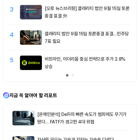
3
[오후 뉴스브리핑] 클래리티 법안 9월 15일 토론
종결 표결 外
4
클래리티 법안 9월 15일 토론종결 표결…민주당
7표 필요
5
비트마인, 이더리움 중심 전략으로 주가 2.8%
상승
지금 꼭 알아야 할 리포트
[온체인분석] DeFi의 빠른 속도가 범죄에도 무기가
됐다… FATF가 경고한 4대 위협
자산을 모으는 기술과 지키는 기술은 다르다