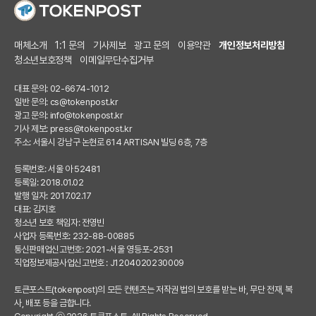
매체소개
1:1 문의
기사제보
광고 문의
이용약관
개인정보처리방침
청소년보호정책
이메일무단수집거부
대표 문의: 02-6674-1012
일반 문의:
cs@tokenpost.kr
광고 문의:
info@tokenpost.kr
기사 제보:
press@tokenpost.kr
주소: 서울시 강남구 논현로 614 ARTISAN 빌딩 6층, 7층
등록번호: 서울 아 52481
등록일: 2018.01.02
발행 일자: 2017.02.17
대표: 김지호
청소년 보호 책임자: 전영빈
사업자 등록번호: 232-88-00885
통신판매업신고번호: 2021-서울 영등포-2531
직업정보제공사업신고번호 : J1204020230009
토큰포스트(tokenpost)의 모든 컨텐츠는 저작권 법의 보호를 받는 바, 무단 전재, 복
사, 배포 등을 금합니다.