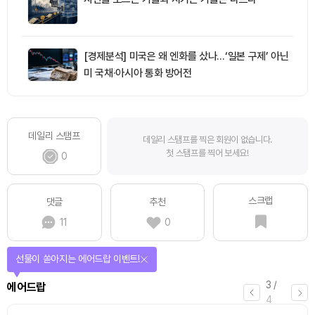
[경제분석] 미국은 왜 엔화를 샀나…‘일본 구제’ 아닌
미 국채·아시아 통화 방어전
데일리 스탬프
데일리 스탬프를 찍은 회원이 없습니다.
첫 스탬프를 찍어 보세요!
0
스크랩
댓글
추천
11
0
선물이 쏟아지는 에어드랍 이벤트!
3
/
에어드랍
4