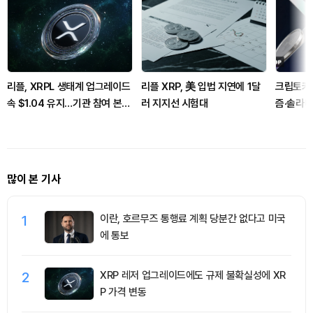
리플, XRPL 생태계 업그레이드
리플 XRP, 美 입법 지연에 1달
크립토카드
속 $1.04 유지…기관 참여 본격
러 지지선 시험대
즘·솔라나
화
많이 본 기사
1
이란, 호르무즈 통행료 계획 당분간 없다고 미국
에 통보
2
XRP 레저 업그레이드에도 규제 불확실성에 XR
P 가격 변동