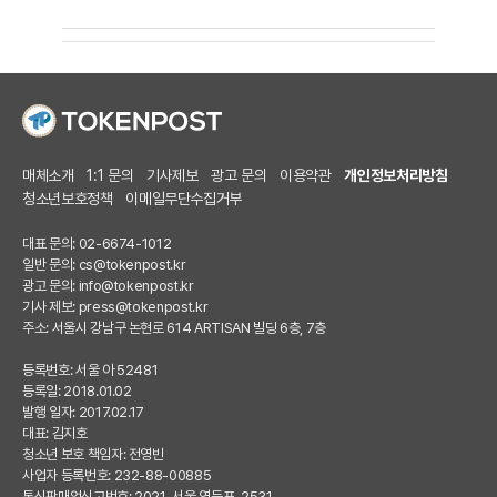
매체소개
1:1 문의
기사제보
광고 문의
이용약관
개인정보처리방침
청소년보호정책
이메일무단수집거부
대표 문의: 02-6674-1012
일반 문의:
cs@tokenpost.kr
광고 문의:
info@tokenpost.kr
기사 제보:
press@tokenpost.kr
주소: 서울시 강남구 논현로 614 ARTISAN 빌딩 6층, 7층
등록번호: 서울 아 52481
등록일: 2018.01.02
발행 일자: 2017.02.17
대표: 김지호
청소년 보호 책임자: 전영빈
사업자 등록번호: 232-88-00885
통신판매업신고번호: 2021-서울 영등포-2531