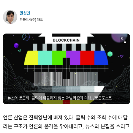
권성민
TRON (TRX)
₩
464.1
(+0.74%)
퍼블리시(주) 대표
Hyperliquid (HYPE)
₩
77,092
(+0.73%)
Dogecoin (DOGE)
₩
98.78
(-0.21%)
Bitcoin (BTC)
₩
91,236,845
(-0.25%)
뉴스의 토큰화: 클릭에 휘둘리지 않는 저널리즘의 미래. /토큰포스트
언론 산업은 진퇴양난에 빠져 있다. 클릭 수와 조회 수에 매달
리는 구조가 언론의 품격을 깎아내리고, 뉴스의 본질을 흐리고