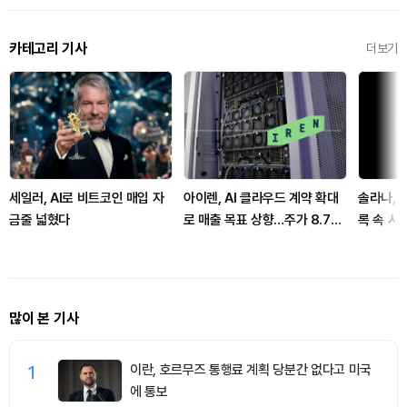
카테고리 기사
더보기
세일러, AI로 비트코인 매입 자
아이렌, AI 클라우드 계약 확대
솔라나, 
금줄 넓혔다
로 매출 목표 상향…주가 8.7%
록 속 시
급등
파
많이 본 기사
1
이란, 호르무즈 통행료 계획 당분간 없다고 미국
에 통보