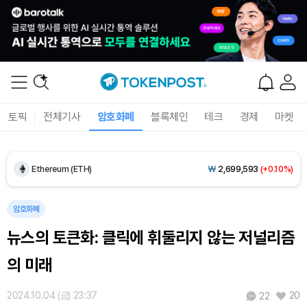
Dogecoin (DOGE)
₩
98.78
(-0.21%)
Bitcoin (BTC)
₩
91,236,845
(-0.25%)
토픽
전체기사
암호화폐
블록체인
테크
경제
마켓
Ethereum (ETH)
₩
2,699,593
(+0.10%)
Tether USDt (USDT)
₩
1,407
(-0.02%)
BNB (BNB)
₩
848,743
(+1.43%)
암호화폐
뉴스의 토큰화: 클릭에 휘둘리지 않는 저널리즘
USDC (USDC)
₩
1,408
(0.00%)
의 미래
XRP (XRP)
₩
1,465
(+0.54%)
2024.10.04 (금) 23:37
20
22
Solana (SOL)
₩
107,494
(+2.22%)