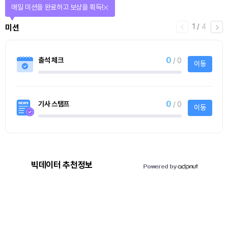
매일 미션을 완료하고 보상을 획득!
1
/
4
미션
0
출석 체크
/ 0
이동
0
기사 스탬프
/ 0
이동
빅데이터 추천정보