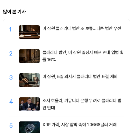
많이 본 기사
1
미 상원 클래리티 법안 또 보류…다른 법안 우선
2
클래리티 법안, 미 상원 일정서 빠져 연내 입법 확
률 16%
3
미 상원, 5일 의제서 클래리티 법안 표결 제외
4
조시 호울리, 커뮤니티 은행 우려로 클래리티 법
안 반대
5
XRP 가격, 시장 압박 속에 1.0668달러 거래