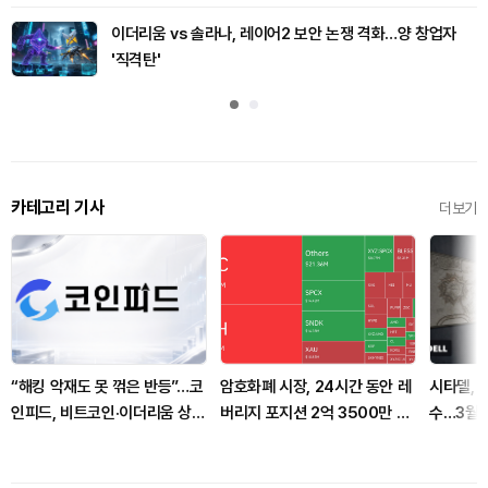
이더리움 vs 솔라나, 레이어2 보안 논쟁 격화…양 창업자
'직격탄'
카테고리 기사
더보기
“해킹 악재도 못 꺾은 반등”…코
암호화폐 시장, 24시간 동안 레
시타델, A
인피드, 비트코인·이더리움 상승
버리지 포지션 2억 3500만 달
수…3월 
배경은 ‘외부 변수’ 진단
러 청산