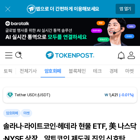
앱으로 더 간편하게 이용해보세요
앱 열기
Dogecoin (DOGE)
₩
99.52
(+0.07%)
Bitcoin (BTC)
₩
91,799,547
(+0.89%)
토픽
전체기사
암호화폐
블록체인
테크
경제
마켓
Ethereum (ETH)
₩
2,714,780
(+2.29%)
Tether USDt (USDT)
₩
1,421
(-0.01%)
BNB (BNB)
₩
846,293
(+0.11%)
암호화폐
마켓
솔라나·라이트코인·헤데라 현물 ETF, 美 나스닥
USDC (USDC)
₩
1,422
(+0.02%)
·NYSE 상장…알트코인 제도권 진입 신호탄