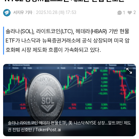
XRP (XRP)
₩
1,510
(-0.94%)
서지우 기자
2025.10.28 (화) 17:53
2
1
Solana (SOL)
₩
105,327
(+0.61%)
솔라나(SOL), 라이트코인(LTC), 헤데라(HBAR) 기반 현물
TRON (TRX)
₩
465.6
(+0.31%)
ETF가 나스닥과 뉴욕증권거래소에 공식 상장되며 미국 암
Hyperliquid (HYPE)
₩
81,206
(+3.81%)
호화폐 시장 제도화 흐름이 가속화되고 있다.
Dogecoin (DOGE)
₩
99.52
(+0.07%)
Bitcoin (BTC)
₩
91,799,547
(+0.89%)
솔라나·라이트코인·헤데라 현물 ETF, 美 나스닥·NYSE 상장…알트코인 제도
권 진입 신호탄 / TokenPost.ai