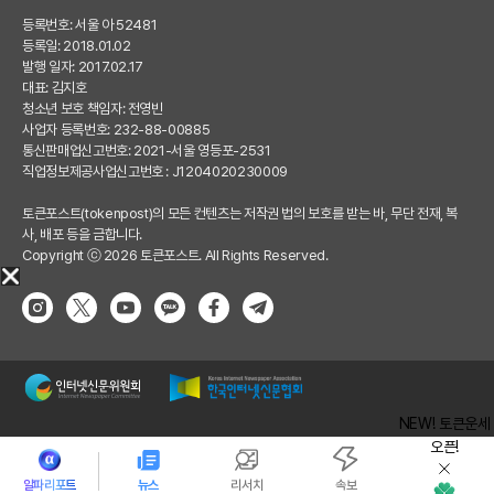
등록번호: 서울 아 52481
등록일: 2018.01.02
발행 일자: 2017.02.17
대표: 김지호
청소년 보호 책임자: 전영빈
사업자 등록번호: 232-88-00885
통신판매업신고번호: 2021-서울 영등포-2531
직업정보제공사업신고번호 : J1204020230009
토큰포스트(tokenpost)의 모든 컨텐츠는 저작권 법의 보호를 받는 바, 무단 전재, 복
사, 배포 등을 금합니다.
Copyright ⓒ 2026 토큰포스트. All Rights Reserved.
NEW! 토큰운세
오픈!
알파리포트
뉴스
리서치
속보