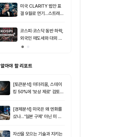
미국 CLARITY 법안 표
9
리플(XRP), 
결 9월로 연기…스트래티
성 속 1달러 
지 1,638 BTC 매도
받아
코스피·코스닥 동반 하락,
10
XRPL 3.3.0
외국인 매도세와 대외 불
프라이버시 강
안 영향
P는 약세
 알아야 할 리포트
[토큰분석] 이더리움, 스테이
킹 50%에 ‘보상 제로’ 검토…
통화정책 개편인가 탈중앙화
역행인가
[경제분석] 미국은 왜 엔화를
샀나…‘일본 구제’ 아닌 미 국
채·아시아 통화 방어전
자산을 모으는 기술과 지키는