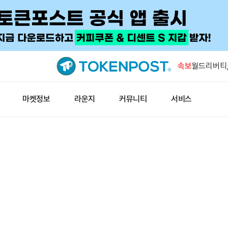
씨티, 3분
러로 상향
속보
월드리버티,
미 상원 클
마켓정보
라운지
커뮤니티
서비스
스 “계속 추
미 재무부,
셸빗·아반 
캐피털B, 
대
씨티, 3분
러로 상향
월드리버티,