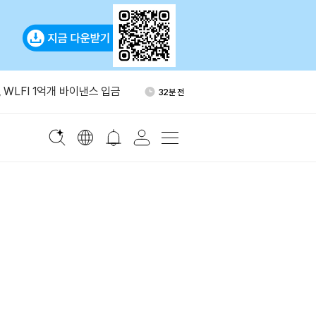
기 브렌트유 전망 배럴당 80달
1시간 전
 WLFI 1억개 바이낸스 입금
32분 전
래리티법 표결 지연…알소브룩
51분 전
진”
 이란 자금 이전 지원 혐의로
1시간 전
테더 제재
비트코인 보유량 3140개로 확
1시간 전
기 브렌트유 전망 배럴당 80달
1시간 전
 WLFI 1억개 바이낸스 입금
32분 전