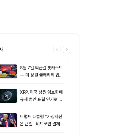
사
8월 7일 퇴근길 팟캐스트
6
토큰포스트, i
— 미 상원 클래리티 법안
이드 공식 앱 
표결 추진…비트코인 ET
쿠폰·디센트 S
F 3일 연속 유입
캠페인
XRP, 미국 상원 암호화폐
7
이더리움 2,0
규제 법안 표결 연기로 급
히고 XRP 1
락
트코인 선별 장
트럼프 대통령 “가상자산
8
미 상원 크립토
은 큰일…비트코인 결제
연…홍콩·싱가
늘어”
경쟁력 커지나