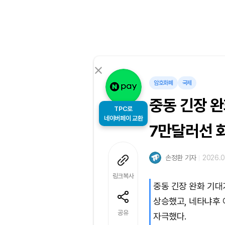
암호화폐
국제
중동 긴장 
TPC로
네이버페이 교환
7만달러선 
손정환 기자
2026.0
링크복사
중동 긴장 완화 기
상승했고, 네타냐후 
공유
자극했다.