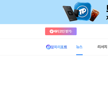
베리코인 받기
뉴스
리서치
알파리포트