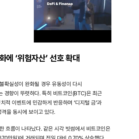
화에 ‘위험자산’ 선호 확대
M
u
t
불확실성이 완화될 경우 유동성이 다시
e
 경향이 뚜렷하다. 특히 비트코인(BTC)은 최근
정치적 이벤트에 민감하게 반응하며 ‘디지털 금’과
성격을 동시에 보이고 있다.
한 흐름이 나타났다. 같은 시각 빗썸에서 비트코인은
670만원)에 거래되며 전일 대비 0.70% 상승했다.