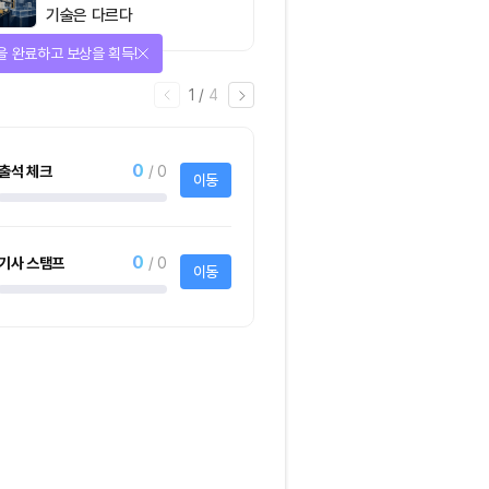
기술은 다르다
다양한 상품에 응모하자!
2
/
어
4
1명
사토시노트™ Lite
크리스피크림도넛 
하프더즌
사토시노트™ Lite
크리스피크림도넛 어
하프더즌