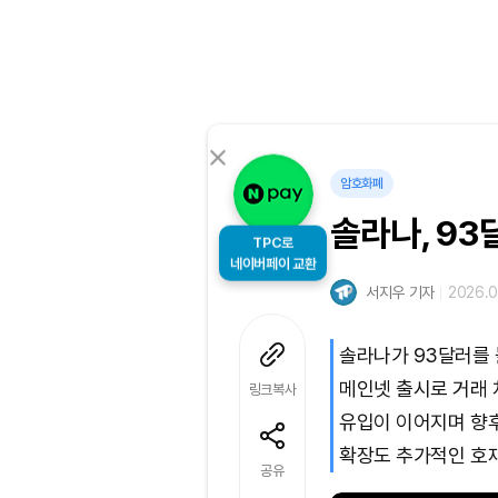
암호화폐
솔라나, 93
TPC로
네이버페이 교환
서지우 기자
2026.0
솔라나가 93달러를 
메인넷 출시로 거래 
링크복사
유입이 이어지며 향후
확장도 추가적인 호재
공유