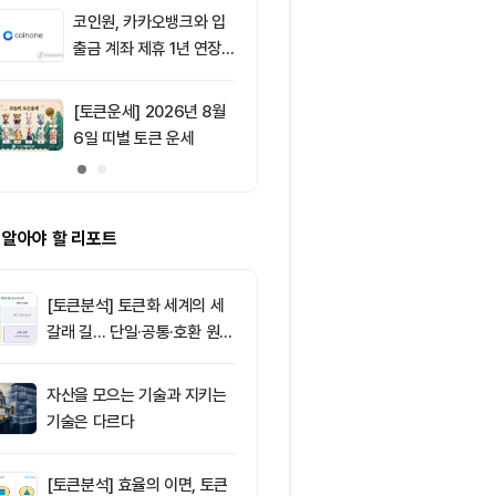
움 1,917달러
코인원, 카카오뱅크와 입
9
“해킹에 1억달
출금 계좌 제휴 1년 연장
데도 반등”...
가능성
트코인 랠리의 
[토큰운세] 2026년 8월
10
리플(XRP), 1
6일 띠별 토큰 운세
지선 시험대…
간이 분기점 
 알아야 할 리포트
[토큰분석] 토큰화 세계의 세
갈래 길… 단일·공통·호환 원장
이 가르는 ‘원자적 결제’의 운
명
자산을 모으는 기술과 지키는
기술은 다르다
[토큰분석] 효율의 이면, 토큰