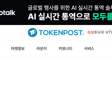
한국 개인투
동
속보
후오비 HTX
미국 디젤 
마켓정보
라운지
커뮤니티
서비스
소
암호화폐, C
함
하이퍼리퀴드
러어치 소
한국 개인투
동
후오비 HTX