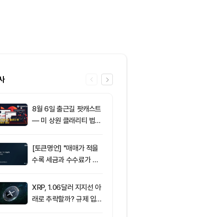
사
8월 6일 출근길 팟캐스트
6
암호화폐 시장,
— 미 상원 클래리티 법안
동안 레버리지 
또 밀렸다…비트코인·이더
억 3500만 
리움 반등 속 숏 청산 2.3
[토큰명언] "매매가 적을
7
ETF스토어 대표
5억달러
수록 세금과 수수료가 적
TY 법안 논의
다" ㅡ Day 142
교육 필요성 드
XRP, 1.06달러 지지선 아
8
[모닝 시세브리
래로 추락할까? 규제 입법
폐 시장 혼조세
과 기관 자금 유입 관건
인 64,849달