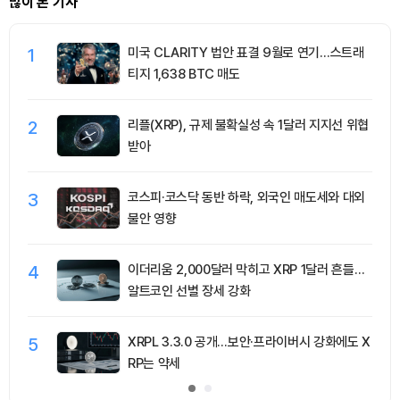
많이 본 기사
1
미국 CLARITY 법안 표결 9월로 연기…스트래
티지 1,638 BTC 매도
2
리플(XRP), 규제 불확실성 속 1달러 지지선 위협
받아
3
코스피·코스닥 동반 하락, 외국인 매도세와 대외
불안 영향
4
이더리움 2,000달러 막히고 XRP 1달러 흔들…
알트코인 선별 장세 강화
5
XRPL 3.3.0 공개…보안·프라이버시 강화에도 X
RP는 약세