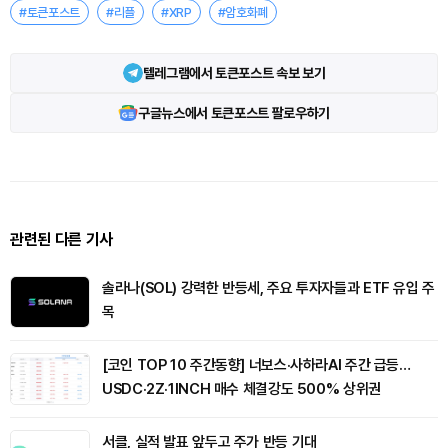
#토큰포스트
#리플
#XRP
#암호화폐
텔레그램에서 토큰포스트 속보 보기
구글뉴스에서 토큰포스트 팔로우하기
관련된 다른 기사
솔라나(SOL) 강력한 반등세, 주요 투자자들과 ETF 유입 주
목
[코인 TOP 10 주간동향] 너보스·사하라AI 주간 급등…
USDC·2Z·1INCH 매수 체결강도 500% 상위권
서클, 실적 발표 앞두고 주가 반등 기대