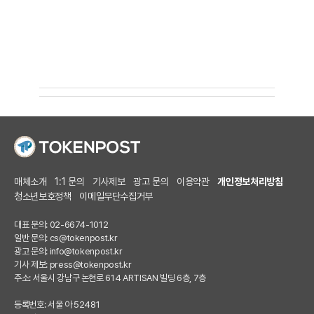
매체소개
1:1 문의
기사제보
광고 문의
이용약관
개인정보처리방침
청소년보호정책
이메일무단수집거부
대표 문의: 02-6674-1012
일반 문의:
cs@tokenpost.kr
광고 문의:
info@tokenpost.kr
기사 제보:
press@tokenpost.kr
주소: 서울시 강남구 논현로 614 ARTISAN 빌딩 6층, 7층
등록번호: 서울 아 52481