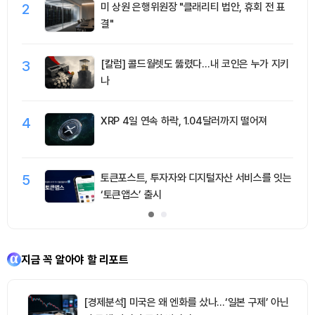
2
미 상원 은행위원장 "클래리티 법안, 휴회 전 표
결"
3
[칼럼] 콜드월렛도 뚫렸다…내 코인은 누가 지키
나
4
XRP 4일 연속 하락, 1.04달러까지 떨어져
5
토큰포스트, 투자자와 디지털자산 서비스를 잇는
‘토큰앱스’ 출시
지금 꼭 알아야 할 리포트
[경제분석] 미국은 왜 엔화를 샀나…‘일본 구제’ 아닌