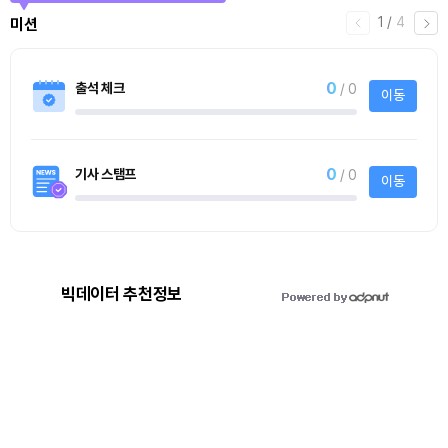
1
/
4
미션
0
출석 체크
/ 0
이동
0
기사 스탬프
/ 0
이동
빅데이터 추천정보