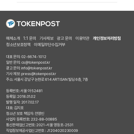
매체소개
1:1 문의
기사제보
광고 문의
이용약관
개인정보처리방침
청소년보호정책
이메일무단수집거부
대표 문의: 02-6674-1012
일반 문의:
cs@tokenpost.kr
광고 문의:
info@tokenpost.kr
기사 제보:
press@tokenpost.kr
주소: 서울시 강남구 논현로 614 ARTISAN 빌딩 6층, 7층
등록번호: 서울 아 52481
등록일: 2018.01.02
발행 일자: 2017.02.17
대표: 김지호
청소년 보호 책임자: 전영빈
사업자 등록번호: 232-88-00885
통신판매업신고번호: 2021-서울 영등포-2531
직업정보제공사업신고번호 : J1204020230009