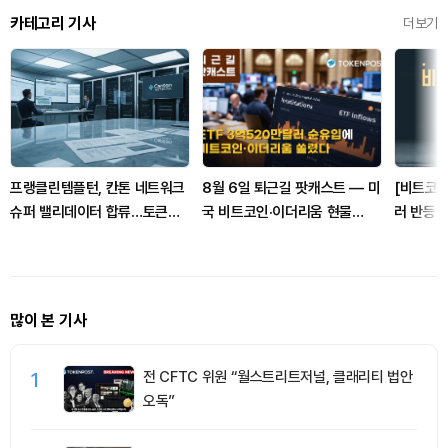
카테고리 기사
더보기
프랭클린템플턴, 칸톤 네트워크
8월 6일 퇴근길 팟캐스트 — 미
[비트코인
슈퍼 밸리데이터 합류…토큰화
국 비트코인·이더리움 현물
러 반등…
금융 확대
ETF 3억520만달러 순유입, 대
포 지속
형자산 쏠림 강화
많이 본 기사
1
전 CFTC 위원 “월스트리트저널, 클래리티 법안
오독”