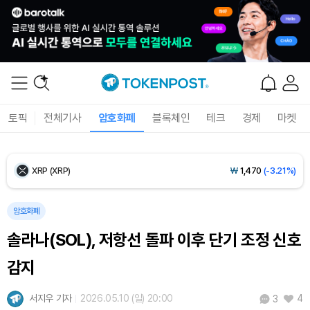
Ethereum (ETH)
₩
2,711,628
(-0.26%)
Tether USDt (USDT)
₩
1,421
(0.00%)
BNB (BNB)
₩
841,453
(-0.78%)
토픽
전체기사
암호화폐
블록체인
테크
경제
마켓
USDC (USDC)
₩
1,422
(+0.01%)
XRP (XRP)
₩
1,470
(-3.21%)
Solana (SOL)
₩
103,674
(-1.83%)
암호화폐
솔라나(SOL), 저항선 돌파 이후 단기 조정 신호
TRON (TRX)
₩
464.7
(-0.29%)
감지
Hyperliquid (HYPE)
₩
79,471
(-1.73%)
서지우 기자
2026.05.10 (일) 20:00
4
3
Dogecoin (DOGE)
₩
98.12
(-1.75%)