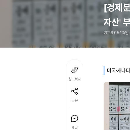
[경제분
자산' 
2026.05.10(일)
미국·캐나다
링크복사
공유
댓글