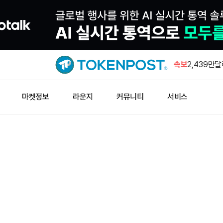
TradeX
료로 HYP
속보
2,439만달
분배
번스타인, 
마켓정보
라운지
커뮤니티
서비스
분기 실적 
사우디, 아
즈 합의 기
메타마스크,
트 월렛' 출
TradeX
료로 HYP
2,439만달
분배