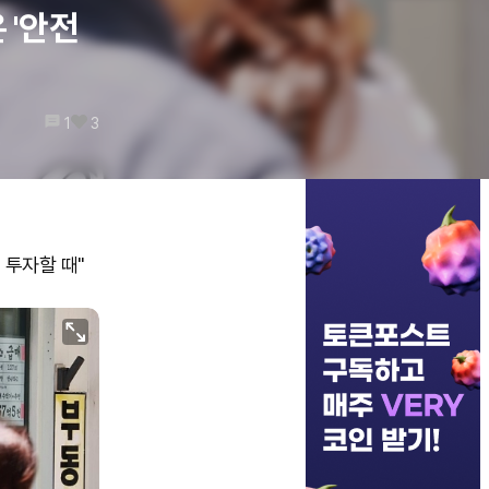
 '안전
1
3
 투자할 때"