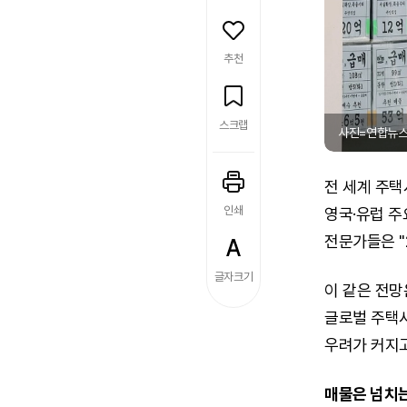
추천
스크랩
사진=연합뉴
전 세계 주택
인쇄
영국·유럽 주
전문가들은 "
글자크기
이 같은 전망
글로벌 주택
우려가 커지고
매물은 넘치