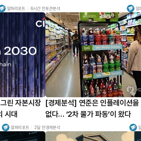
경제학’
알파리포트
6시간 전
토큰분석
알
 그린 자본시장
[경제분석] 연준은 인플레이션을
의 시대
없다… ‘2차 물가 파동’이 왔다
알파리포트
2달 전
경제분석