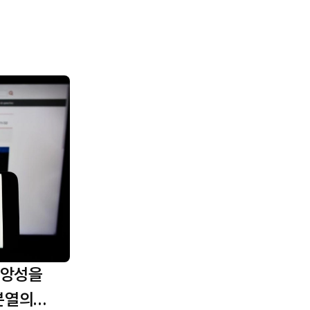
중앙성을
‘분열의