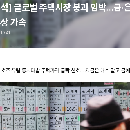
석] 글로벌 주택시장 붕괴 임박…금·은
부상 가속
 19:41
·호주·유럽 동시다발 주택가격 급락 신호…"지금은 매수 말고 금에