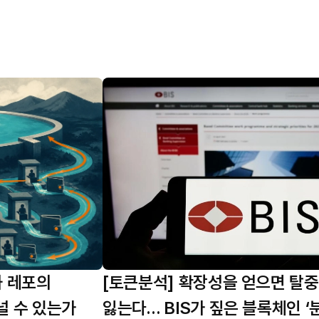
화 레포의
[토큰분석] 확장성을 얻으면 탈
널 수 있는가
잃는다… BIS가 짚은 블록체인 