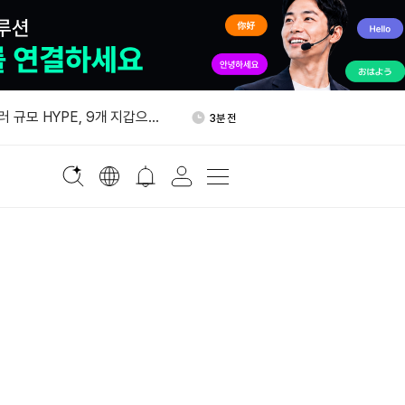
YZ, 처음으로 무기한계약 수수
42분 전
E 매입
러 규모 HYPE, 9개 지갑으로
3분 전
서클 목표가 140달러 유지…“2
11분 전
우려 완화”
시아 원유 할인 확대...호르무
25분 전
대에 유가 하락
 자체 수탁형 AI 지갑 '에이전
26분 전
시
YZ, 처음으로 무기한계약 수수
42분 전
E 매입
러 규모 HYPE, 9개 지갑으로
3분 전