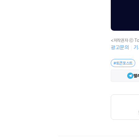
<저작권자 ⓒ To
광고문의
기
#토큰포스트
텔