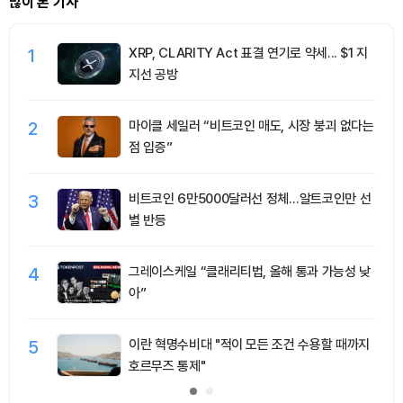
많이 본 기사
1
XRP, CLARITY Act 표결 연기로 약세... $1 지
지선 공방
2
마이클 세일러 “비트코인 매도, 시장 붕괴 없다는
점 입증”
3
비트코인 6만5000달러선 정체…알트코인만 선
별 반등
4
그레이스케일 “클래리티법, 올해 통과 가능성 낮
아”
5
이란 혁명수비대 "적이 모든 조건 수용할 때까지
호르무즈 통제"