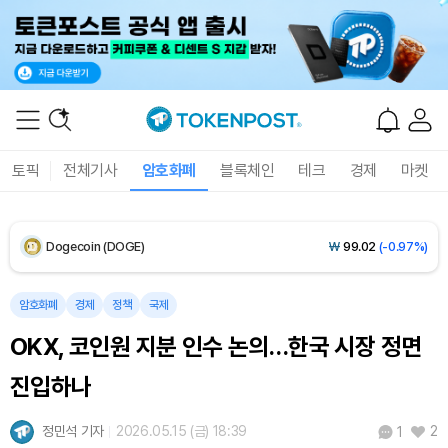
XRP (XRP)
₩
1,462
(-0.43%)
Solana (SOL)
₩
107,994
(+0.92%)
TRON (TRX)
₩
464.4
(+0.47%)
Hyperliquid (HYPE)
₩
76,713
(-0.10%)
토픽
전체기사
암호화폐
블록체인
테크
경제
마켓
Dogecoin (DOGE)
₩
99.02
(-0.97%)
Bitcoin (BTC)
₩
91,734,940
(+0.05%)
암호화폐
경제
정책
국제
OKX, 코인원 지분 인수 논의…한국 시장 정면
진입하나
정민석 기자
2026.05.15 (금) 18:39
2
1