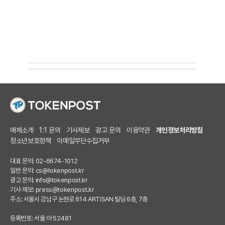
매체소개
1:1 문의
기사제보
광고 문의
이용약관
개인정보처리방침
청소년보호정책
이메일무단수집거부
대표 문의: 02-6674-1012
일반 문의:
cs@tokenpost.kr
광고 문의:
info@tokenpost.kr
기사 제보:
press@tokenpost.kr
주소: 서울시 강남구 논현로 614 ARTISAN 빌딩 6층, 7층
등록번호: 서울 아 52481