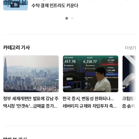
수탁·결제 인프라도 키운다
카테고리 기사
더보기
정부 세제개편안 발표에 강남 주
한국 증시, 변동성 완화되나...
크립토카드
택시장 '안갯속'...급매물 증가와
레버리지 규제와 차입투자 축소
즘·솔라나
세입자 불안
영향